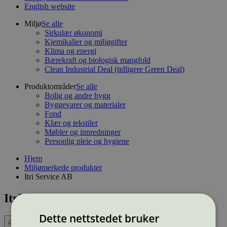
English website
Miljø
Se alle
Sirkulær økonomi
Kjemikalier og miljøgifter
Klima og energi
Bærekraft og biologisk mangfold
Clean Industrial Deal (tidligere Green Deal)
Produktområder
Se alle
Bolig og andre bygg
Byggevarer og materialer
Fond
Klær og tekstiler
Møbler og innredninger
Personlig pleie og hygiene
Hjem
Miljømerkede produkter
Itri Service AB
Itri Service AB
Dette nettstedet bruker
Eksport (CSV)