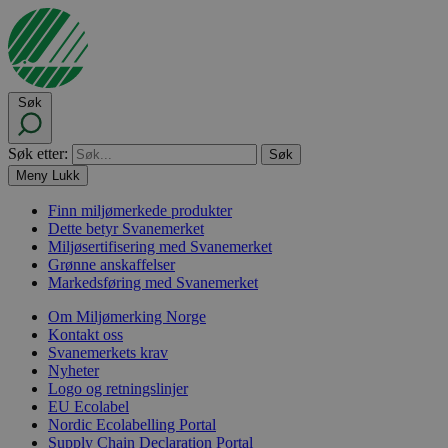
Søk
Søk etter:
Meny
Lukk
Finn miljømerkede produkter
Dette betyr Svanemerket
Miljøsertifisering med Svanemerket
Grønne anskaffelser
Markedsføring med Svanemerket
Om Miljømerking Norge
Kontakt oss
Svanemerkets krav
Nyheter
Logo og retningslinjer
EU Ecolabel
Nordic Ecolabelling Portal
Supply Chain Declaration Portal