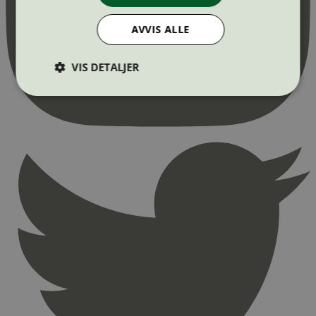
AVVIS ALLE
VIS DETALJER
Strengt nødvendig
Statistikk
Markedsføring
Strengt nødvendige informasjonskapsler tillater
kjernefunksjoner på nettstedet, som
brukerinnlogging og kontoadministrasjon.
Nettstedet kan ikke brukes riktig uten strengt
nødvendige informasjonskapsler.
Provider
/
Navn
Utløpsdato
Domene
_hjAbsoluteSessionInProgress
29
Hotjar Ltd
minutter
.svanemerket.no
54
sekunder