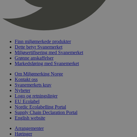
_hjFirstSeen
29
Hotjar Ltd
minutter
.svanemerket.no
54
sekunder
Finn miljømerkede produkter
Dette betyr Svanemerket
Miljøsertifisering med Svanemerket
pageviewCount
.svanemerket.no
Sesjon
Grønne anskaffelser
Markedsføring med Svanemerket
nelapi-product-archive-filters
svanemerket.no
4 dager 4
timer
Om Miljømerking Norge
nelapi-last-visited-category
svanemerket.no
4 dager 4
Kontakt oss
timer
Svanemerkets krav
Nyheter
wordpress_test_cookie
Sesjon
Automattic
Logo og retningslinjer
Inc.
EU Ecolabel
svanemerket.no
Nordic Ecolabelling Portal
Supply Chain Declaration Portal
English website
_hjIncludedInPageviewSample
2 minutter
Hotjar Ltd
svanemerket.no
Arrangementer
Høringer