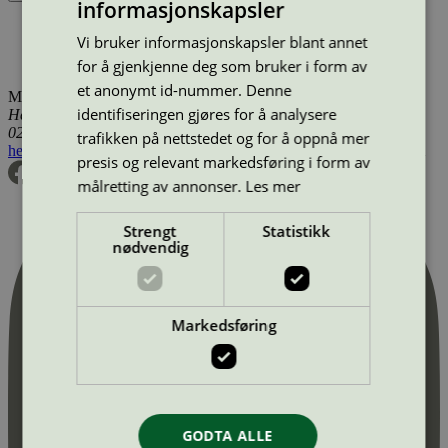
informasjonskapsler
Produktnavn
Merkevare
Type
Tilgjengelig i
Vi bruker informasjonskapsler blant annet
Itri Service, Fönsterputs
Itri
Vindusvask
Sverige
Itri Service, Lokalvård
Renholdstjenester
Sverige
for å gjenkjenne deg som bruker i form av
et anonymt id-nummer. Denne
Miljømerking Norge
identifiseringen gjøres for å analysere
Henrik Ibsens gate 20
0255 Oslo
trafikken på nettstedet og for å oppnå mer
hei@svanemerket.no
Tlf:
24 14 46 00
Org. nr: 971 279 362 MVA
presis og relevant markedsføring i form av
målretting av annonser.
Les mer
Strengt
Statistikk
nødvendig
Markedsføring
GODTA ALLE