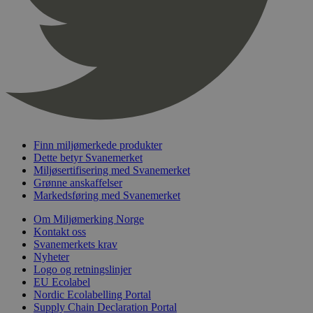
sekunder
_hjFirstSeen
29
Hotjar Ltd
minutter
.svanemerket.no
54
sekunder
Finn miljømerkede produkter
pageviewCount
.svanemerket.no
Sesjon
Dette betyr Svanemerket
Miljøsertifisering med Svanemerket
nelapi-product-archive-filters
svanemerket.no
4 dager 4
Grønne anskaffelser
timer
Markedsføring med Svanemerket
nelapi-last-visited-category
svanemerket.no
4 dager 4
timer
Om Miljømerking Norge
Kontakt oss
wordpress_test_cookie
Sesjon
Automattic
Svanemerkets krav
Inc.
Nyheter
svanemerket.no
Logo og retningslinjer
EU Ecolabel
Nordic Ecolabelling Portal
_hjIncludedInPageviewSample
2 minutter
Hotjar Ltd
Supply Chain Declaration Portal