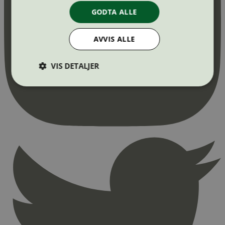
GODTA ALLE
AVVIS ALLE
VIS DETALJER
Strengt nødvendig
Statistikk
Markedsføring
Strengt nødvendige informasjonskapsler tillater
kjernefunksjoner på nettstedet, som
brukerinnlogging og kontoadministrasjon.
Nettstedet kan ikke brukes riktig uten strengt
nødvendige informasjonskapsler.
Provider
/
Navn
Utløpsdato
Domene
_hjAbsoluteSessionInProgress
29
Hotjar Ltd
minutter
.svanemerket.no
54