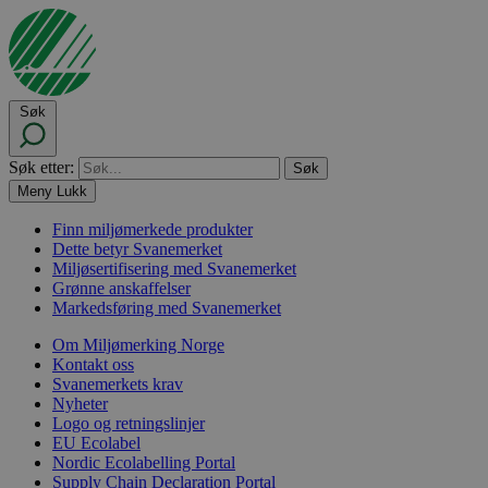
Søk
Søk etter:
Meny
Lukk
Finn miljømerkede produkter
Dette betyr Svanemerket
Miljøsertifisering med Svanemerket
Grønne anskaffelser
Markedsføring med Svanemerket
Om Miljømerking Norge
Kontakt oss
Svanemerkets krav
Nyheter
Logo og retningslinjer
EU Ecolabel
Nordic Ecolabelling Portal
Supply Chain Declaration Portal