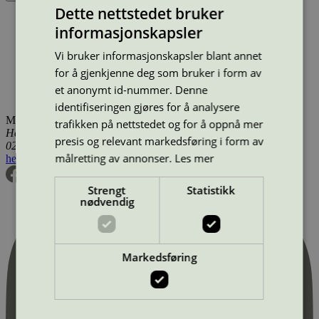
Dette nettstedet bruker
Produktnavn
Merkevare
Type
Tilgjengelig i
informasjonskapsler
Selaclean Professional AF 80 Universal, 200 l
Selaclean
Professional
Avfettingsmiddel
Norge, Sverige, Utenfor
Vi bruker informasjonskapsler blant annet
Norden
Selaclean Professional AF 80 Universal, 25 l
Selaclean
for å gjenkjenne deg som bruker i form av
Professional
Avfettingsmiddel
Norge, Sverige, Utenfor
et anonymt id-nummer. Denne
Norden
identifiseringen gjøres for å analysere
Miljømerking Norge
trafikken på nettstedet og for å oppnå mer
Henrik Ibsens gate 20
presis og relevant markedsføring i form av
0255 Oslo
målretting av annonser.
Les mer
hei@svanemerket.no
Tlf:
24 14 46 00
Org. nr: 971 279 362 MVA
Strengt
Statistikk
nødvendig
Markedsføring