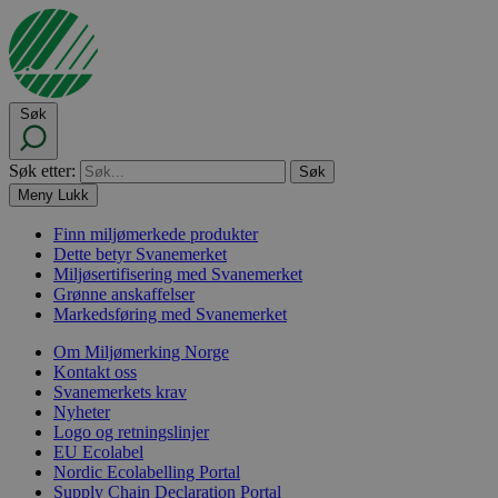
Søk
Søk etter:
Meny
Lukk
Finn miljømerkede produkter
Dette betyr Svanemerket
Miljøsertifisering med Svanemerket
Grønne anskaffelser
Markedsføring med Svanemerket
Om Miljømerking Norge
Kontakt oss
Svanemerkets krav
Nyheter
Logo og retningslinjer
EU Ecolabel
Nordic Ecolabelling Portal
Supply Chain Declaration Portal