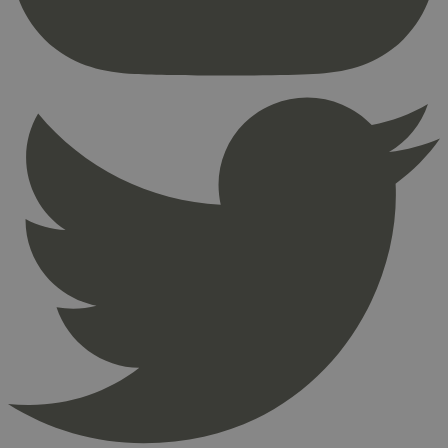
_hjFirstSeen
29
Hotjar Ltd
minutter
.svanemerket.no
54
sekunder
pageviewCount
.svanemerket.no
Sesjon
nelapi-product-archive-filters
svanemerket.no
4 dager 4
timer
nelapi-last-visited-category
svanemerket.no
4 dager 4
timer
wordpress_test_cookie
Sesjon
Automattic
Inc.
svanemerket.no
_hjIncludedInPageviewSample
2 minutter
Hotjar Ltd
svanemerket.no