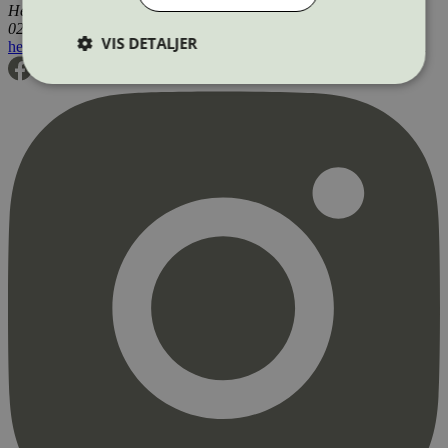
Henrik Ibsens gate 20
0255 Oslo
VIS DETALJER
hei@svanemerket.no
Tlf:
24 14 46 00
Org. nr: 971 279 362 MVA
Strengt nødvendig
Statistikk
Markedsføring
Strengt nødvendige informasjonskapsler tillater
kjernefunksjoner på nettstedet, som
brukerinnlogging og kontoadministrasjon.
Nettstedet kan ikke brukes riktig uten strengt
nødvendige informasjonskapsler.
Provider
/
Navn
Utløpsdato
Domene
_hjAbsoluteSessionInProgress
29
Hotjar Ltd
minutter
.svanemerket.no
54
sekunder