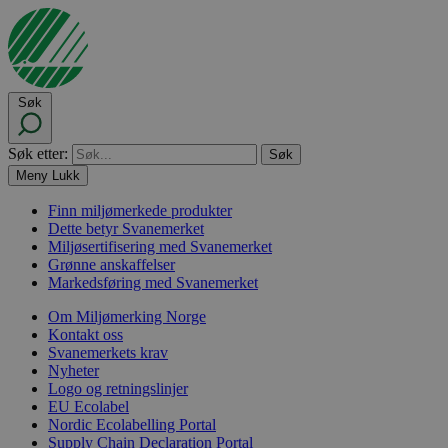
Søk
Søk etter:
Meny
Lukk
Finn miljømerkede produkter
Dette betyr Svanemerket
Miljøsertifisering med Svanemerket
Grønne anskaffelser
Markedsføring med Svanemerket
Om Miljømerking Norge
Kontakt oss
Svanemerkets krav
Nyheter
Logo og retningslinjer
EU Ecolabel
Nordic Ecolabelling Portal
Supply Chain Declaration Portal