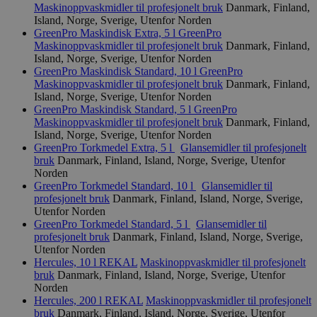
Maskinoppvaskmidler til profesjonelt bruk
Danmark, Finland,
Island, Norge, Sverige, Utenfor Norden
GreenPro Maskindisk Extra, 5 l
GreenPro
Maskinoppvaskmidler til profesjonelt bruk
Danmark, Finland,
Island, Norge, Sverige, Utenfor Norden
GreenPro Maskindisk Standard, 10 l
GreenPro
Maskinoppvaskmidler til profesjonelt bruk
Danmark, Finland,
Island, Norge, Sverige, Utenfor Norden
GreenPro Maskindisk Standard, 5 l
GreenPro
Maskinoppvaskmidler til profesjonelt bruk
Danmark, Finland,
Island, Norge, Sverige, Utenfor Norden
GreenPro Torkmedel Extra, 5 l
Glansemidler til profesjonelt
bruk
Danmark, Finland, Island, Norge, Sverige, Utenfor
Norden
GreenPro Torkmedel Standard, 10 l
Glansemidler til
profesjonelt bruk
Danmark, Finland, Island, Norge, Sverige,
Utenfor Norden
GreenPro Torkmedel Standard, 5 l
Glansemidler til
profesjonelt bruk
Danmark, Finland, Island, Norge, Sverige,
Utenfor Norden
Hercules, 10 l
REKAL
Maskinoppvaskmidler til profesjonelt
bruk
Danmark, Finland, Island, Norge, Sverige, Utenfor
Norden
Hercules, 200 l
REKAL
Maskinoppvaskmidler til profesjonelt
bruk
Danmark, Finland, Island, Norge, Sverige, Utenfor