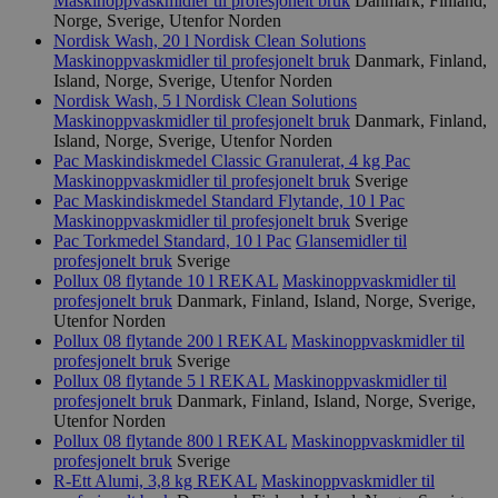
Maskinoppvaskmidler til profesjonelt bruk
Danmark, Finland,
Markedsføring
Norge, Sverige, Utenfor Norden
Nordisk Wash, 20 l
Nordisk Clean Solutions
Strengt nødvendige informasjonskapsler tillater
Maskinoppvaskmidler til profesjonelt bruk
Danmark, Finland,
kjernefunksjoner på nettstedet, som
Island, Norge, Sverige, Utenfor Norden
brukerinnlogging og kontoadministrasjon.
Nordisk Wash, 5 l
Nordisk Clean Solutions
Nettstedet kan ikke brukes riktig uten strengt
Maskinoppvaskmidler til profesjonelt bruk
Danmark, Finland,
nødvendige informasjonskapsler.
Island, Norge, Sverige, Utenfor Norden
Pac Maskindiskmedel Classic Granulerat, 4 kg
Pac
Provider
/
Navn
Utløpsdato
Domene
Maskinoppvaskmidler til profesjonelt bruk
Sverige
Pac Maskindiskmedel Standard Flytande, 10 l
Pac
_hjAbsoluteSessionInProgress
29
Hotjar Ltd
Maskinoppvaskmidler til profesjonelt bruk
Sverige
minutter
.svanemerket.no
Pac Torkmedel Standard, 10 l
Pac
Glansemidler til
54
sekunder
profesjonelt bruk
Sverige
Pollux 08 flytande 10 l
REKAL
Maskinoppvaskmidler til
profesjonelt bruk
Danmark, Finland, Island, Norge, Sverige,
Utenfor Norden
Pollux 08 flytande 200 l
REKAL
Maskinoppvaskmidler til
_hjFirstSeen
29
Hotjar Ltd
profesjonelt bruk
Sverige
minutter
.svanemerket.no
Pollux 08 flytande 5 l
REKAL
Maskinoppvaskmidler til
54
sekunder
profesjonelt bruk
Danmark, Finland, Island, Norge, Sverige,
Utenfor Norden
Pollux 08 flytande 800 l
REKAL
Maskinoppvaskmidler til
profesjonelt bruk
Sverige
R-Ett Alumi, 3,8 kg
REKAL
Maskinoppvaskmidler til
pageviewCount
.svanemerket.no
Sesjon