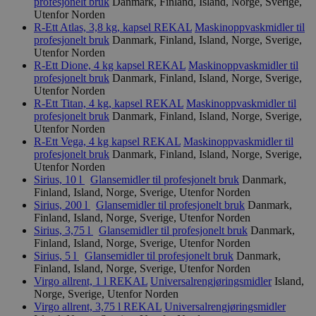
profesjonelt bruk
Danmark, Finland, Island, Norge, Sverige,
Utenfor Norden
nelapi-product-archive-filters
svanemerket.no
4 dager 4
R-Ett Atlas, 3,8 kg, kapsel
REKAL
Maskinoppvaskmidler til
timer
profesjonelt bruk
Danmark, Finland, Island, Norge, Sverige,
nelapi-last-visited-category
svanemerket.no
4 dager 4
Utenfor Norden
timer
R-Ett Dione, 4 kg kapsel
REKAL
Maskinoppvaskmidler til
profesjonelt bruk
Danmark, Finland, Island, Norge, Sverige,
wordpress_test_cookie
Sesjon
Automattic
Inc.
Utenfor Norden
svanemerket.no
R-Ett Titan, 4 kg, kapsel
REKAL
Maskinoppvaskmidler til
profesjonelt bruk
Danmark, Finland, Island, Norge, Sverige,
Utenfor Norden
R-Ett Vega, 4 kg kapsel
REKAL
Maskinoppvaskmidler til
_hjIncludedInPageviewSample
2 minutter
Hotjar Ltd
profesjonelt bruk
Danmark, Finland, Island, Norge, Sverige,
svanemerket.no
Utenfor Norden
Sirius, 10 l
Glansemidler til profesjonelt bruk
Danmark,
Finland, Island, Norge, Sverige, Utenfor Norden
Sirius, 200 l
Glansemidler til profesjonelt bruk
Danmark,
Finland, Island, Norge, Sverige, Utenfor Norden
Sirius, 3,75 l
Glansemidler til profesjonelt bruk
Danmark,
Finland, Island, Norge, Sverige, Utenfor Norden
Sirius, 5 l
Glansemidler til profesjonelt bruk
Danmark,
Finland, Island, Norge, Sverige, Utenfor Norden
Virgo allrent, 1 l
REKAL
Universalrengjøringsmidler
Island,
Provider
/
Norge, Sverige, Utenfor Norden
Navn
Utløpsdato
Beskrivelse
Domene
Virgo allrent, 3,75 l
REKAL
Universalrengjøringsmidler