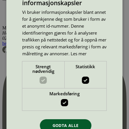
informasjonskapsler
Produktnavn
Merkevare
Type
Tilgjengelig i
Vi bruker informasjonskapsler blant annet
OK-Fonden Enghaven, Afdeling Engen, Søvangen 2, 8700
Horsens
Danmark
for å gjenkjenne deg som bruker i form av
et anonymt id-nummer. Denne
Miljømerking Norge
identifiseringen gjøres for å analysere
Henrik Ibsens gate 20
0255 Oslo
trafikken på nettstedet og for å oppnå mer
hei@svanemerket.no
Tlf:
24 14 46 00
Org. nr: 971 279 362 MVA
presis og relevant markedsføring i form av
målretting av annonser.
Les mer
Strengt
Statistikk
nødvendig
Markedsføring
GODTA ALLE