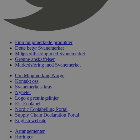
_hjFirstSeen
29
Hotjar Ltd
minutter
.svanemerket.no
54
sekunder
Finn miljømerkede produkter
Dette betyr Svanemerket
Miljøsertifisering med Svanemerket
pageviewCount
.svanemerket.no
Sesjon
Grønne anskaffelser
Markedsføring med Svanemerket
nelapi-product-archive-filters
svanemerket.no
4 dager 4
timer
Om Miljømerking Norge
nelapi-last-visited-category
svanemerket.no
4 dager 4
Kontakt oss
timer
Svanemerkets krav
Nyheter
wordpress_test_cookie
Sesjon
Automattic
Logo og retningslinjer
Inc.
EU Ecolabel
svanemerket.no
Nordic Ecolabelling Portal
Supply Chain Declaration Portal
English website
_hjIncludedInPageviewSample
2 minutter
Hotjar Ltd
svanemerket.no
Arrangementer
Høringer