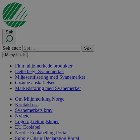
Søk
Søk etter:
Meny
Lukk
Finn miljømerkede produkter
Dette betyr Svanemerket
Miljøsertifisering med Svanemerket
Grønne anskaffelser
Markedsføring med Svanemerket
Om Miljømerking Norge
Kontakt oss
Svanemerkets krav
Nyheter
Logo og retningslinjer
EU Ecolabel
Nordic Ecolabelling Portal
Supply Chain Declaration Portal