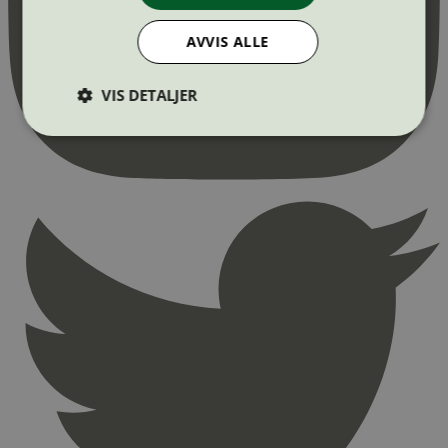
AVVIS ALLE
VIS DETALJER
Strengt nødvendig
Statistikk
Markedsføring
Strengt nødvendige informasjonskapsler tillater
kjernefunksjoner på nettstedet, som
brukerinnlogging og kontoadministrasjon.
Nettstedet kan ikke brukes riktig uten strengt
nødvendige informasjonskapsler.
Provider
/
Navn
Utløpsdato
Domene
_hjAbsoluteSessionInProgress
29
Hotjar Ltd
minutter
.svanemerket.no
54
sekunder