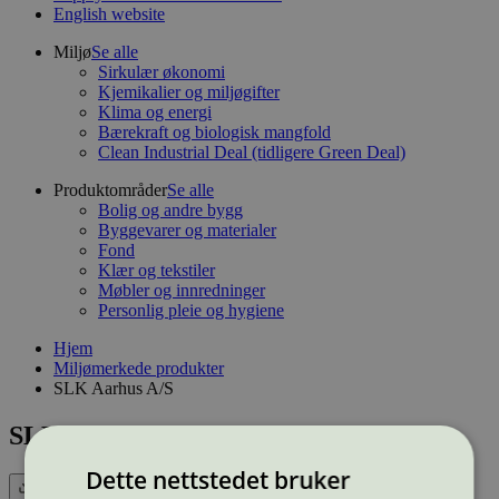
English website
Miljø
Se alle
Sirkulær økonomi
Kjemikalier og miljøgifter
Klima og energi
Bærekraft og biologisk mangfold
Clean Industrial Deal (tidligere Green Deal)
Produktområder
Se alle
Bolig og andre bygg
Byggevarer og materialer
Fond
Klær og tekstiler
Møbler og innredninger
Personlig pleie og hygiene
Hjem
Miljømerkede produkter
SLK Aarhus A/S
SLK Aarhus A/S
Dette nettstedet bruker
Eksport (CSV)