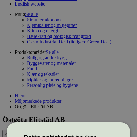
English website
Miljø
Se alle
Sirkulær økonomi
Kjemikalier og miljøgifter
Klima og energi
Bærekraft og biologisk mangfold
Clean Industrial Deal (tidligere Green Deal)
Produktområder
Se alle
Bolig og andre bygg
Byggevarer og materialer
Fond
Klær og tekstiler
Møbler og innredninger
Personlig pleie og hygiene
Hjem
Miljømerkede produkter
Östgöta Elitstäd AB
Östgöta Elitstäd AB
Eksport (CSV)