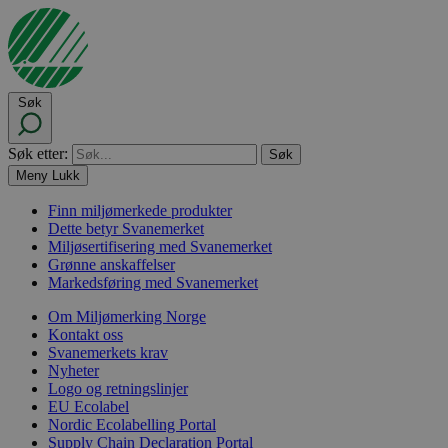
Søk
Søk etter:
Meny
Lukk
Finn miljømerkede produkter
Dette betyr Svanemerket
Miljøsertifisering med Svanemerket
Grønne anskaffelser
Markedsføring med Svanemerket
Om Miljømerking Norge
Kontakt oss
Svanemerkets krav
Nyheter
Logo og retningslinjer
EU Ecolabel
Nordic Ecolabelling Portal
Supply Chain Declaration Portal