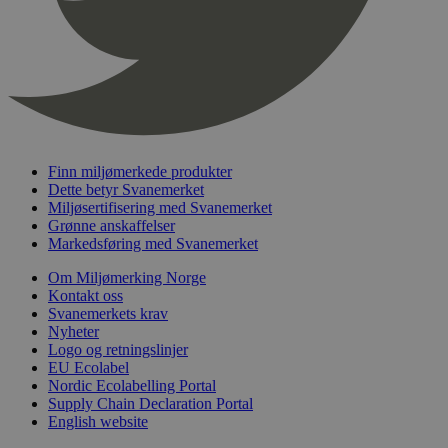
_hjFirstSeen
29
Hotjar Ltd
minutter
.svanemerket.no
54
sekunder
Finn miljømerkede produkter
Dette betyr Svanemerket
pageviewCount
.svanemerket.no
Sesjon
Miljøsertifisering med Svanemerket
Grønne anskaffelser
nelapi-product-archive-filters
svanemerket.no
4 dager 4
Markedsføring med Svanemerket
timer
nelapi-last-visited-category
svanemerket.no
4 dager 4
Om Miljømerking Norge
timer
Kontakt oss
Svanemerkets krav
wordpress_test_cookie
Sesjon
Automattic
Nyheter
Inc.
Logo og retningslinjer
svanemerket.no
EU Ecolabel
Nordic Ecolabelling Portal
Supply Chain Declaration Portal
_hjIncludedInPageviewSample
2 minutter
Hotjar Ltd
English website
svanemerket.no