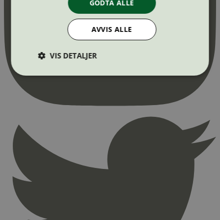
GODTA ALLE
AVVIS ALLE
VIS DETALJER
Strengt nødvendig
Statistikk
Markedsføring
Strengt nødvendige informasjonskapsler tillater
kjernefunksjoner på nettstedet, som
brukerinnlogging og kontoadministrasjon.
Nettstedet kan ikke brukes riktig uten strengt
nødvendige informasjonskapsler.
Provider
/
Navn
Utløpsdato
Domene
_hjAbsoluteSessionInProgress
29
Hotjar Ltd
minutter
.svanemerket.no
54
sekunder