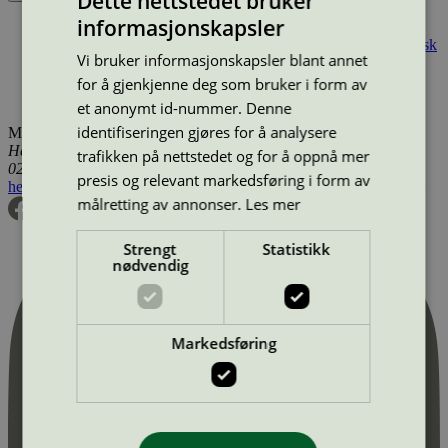
Dette nettstedet bruker
informasjonskapsler
Produktnavn
Merkevare
Type
Tilgjengelig i
Östgöta Elitstäd AB, Fönsterputs
Östgöta Elitstäd
Vindusvask
Vi bruker informasjonskapsler blant annet
Sverige
Östgöta Elitstäd AB, Lokalvård
Östgöta Elitstäd
for å gjenkjenne deg som bruker i form av
Renholdstjenester
Sverige
et anonymt id-nummer. Denne
identifiseringen gjøres for å analysere
Miljømerking Norge
Henrik Ibsens gate 20
trafikken på nettstedet og for å oppnå mer
0255 Oslo
presis og relevant markedsføring i form av
hei@svanemerket.no
Tlf:
24 14 46 00
Org. nr: 971 279 362 MVA
målretting av annonser.
Les mer
Strengt
Statistikk
nødvendig
Markedsføring