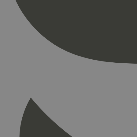
Strengt nødvendige i
Nettstedet kan ikke b
Navn
_hjAbsoluteSession
_hjFirstSeen
pageviewCount
nelapi-product-archi
nelapi-last-visited-
wordpress_test_coo
_hjIncludedInPage