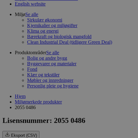
English website
Miljø
Se alle
Sirkulær økonomi
Kjemikalier og miljøgifter
Klima og energi
Bærekraft og biologisk mangfold
Clean Industrial Deal (tidligere Green Deal)
Produktområder
Se alle
Bolig og andre bygg
Byggevarer og materialer
Fond
Klær og tekstiler
Møbler og innredninger
Personlig pleie og hygiene
Hjem
Miljømerkede produkter
2055 0486
Lisensnummer: 2055 0486
Eksport (CSV)