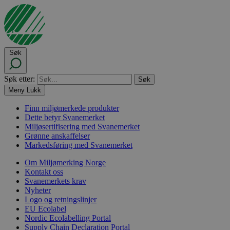
Søk
Søk etter:
Meny
Lukk
Finn miljømerkede produkter
Dette betyr Svanemerket
Miljøsertifisering med Svanemerket
Grønne anskaffelser
Markedsføring med Svanemerket
Om Miljømerking Norge
Kontakt oss
Svanemerkets krav
Nyheter
Logo og retningslinjer
EU Ecolabel
Nordic Ecolabelling Portal
Supply Chain Declaration Portal