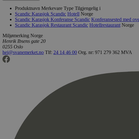
Produktnavn
Merkevare
Type
Tilgjengelig i
Scandic Karasjok
Scandic
Hotell
Norge
Scandic Karasjok Konferanse
Scandic
Konferansested med ove
Scandic Karasjok Restaurant
Scandic
Hotellrestaurant
Norge
Miljømerking Norge
Henrik Ibsens gate 20
0255 Oslo
hei@svanemerket.no
Tlf:
24 14 46 00
Org. nr: 971 279 362 MVA