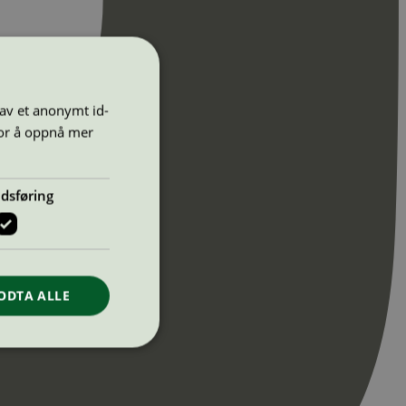
 av et anonymt id-
for å oppnå mer
dsføring
ODTA ALLE