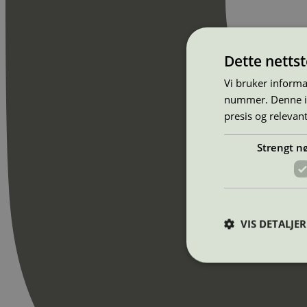
Dette netts
Vi bruker informa
nummer. Denne ide
presis og relevan
Strengt n
VIS DETALJER