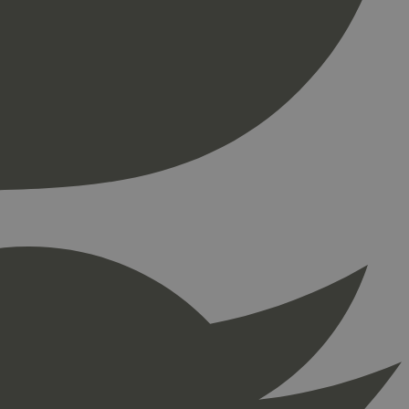
ontoadministrasjon.
re begynnelsen på
er. Den inneholder
re begynnelsen på
er. Den inneholder
press. Tester om
kke
å fortelle Hotjar om
ingen som er