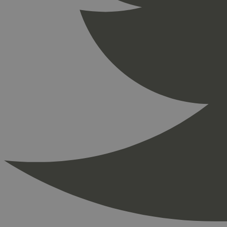
_ga_PHYYHD0E0G