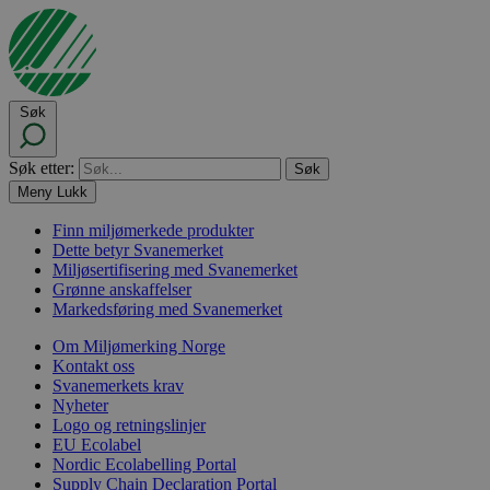
Søk
Søk etter:
Meny
Lukk
Finn miljømerkede produkter
Dette betyr Svanemerket
Miljøsertifisering med Svanemerket
Grønne anskaffelser
Markedsføring med Svanemerket
Om Miljømerking Norge
Kontakt oss
Svanemerkets krav
Nyheter
Logo og retningslinjer
EU Ecolabel
Nordic Ecolabelling Portal
Supply Chain Declaration Portal