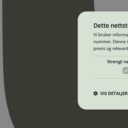
Dette netts
Vi bruker informa
nummer. Denne ide
presis og relevan
Strengt n
VIS DETALJER