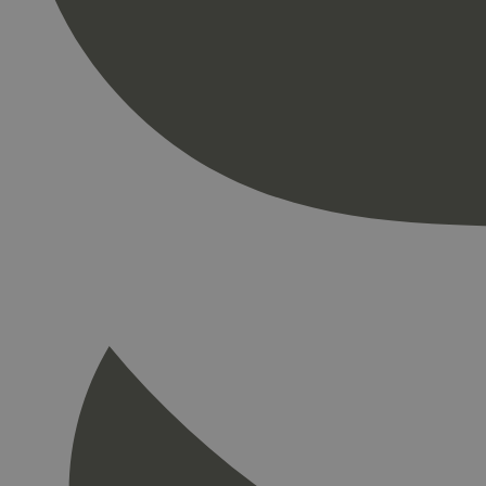
Strengt nødvendige i
Nettstedet kan ikke b
Navn
_hjAbsoluteSession
_hjFirstSeen
pageviewCount
nelapi-product-archi
nelapi-last-visited-
wordpress_test_coo
_hjIncludedInPage