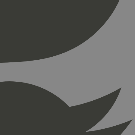
ontoadministrasjon.
re begynnelsen på
er. Den inneholder
re begynnelsen på
er. Den inneholder
press. Tester om
kke
å fortelle Hotjar om
ingen som er