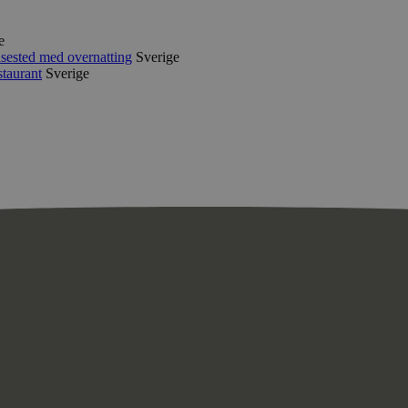
e
sested med overnatting
Sverige
staurant
Sverige