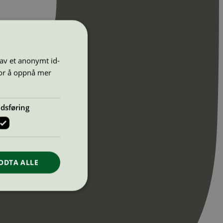
 av et anonymt id-
for å oppnå mer
dsføring
ODTA ALLE