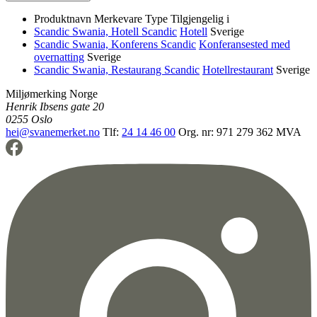
Produktnavn
Merkevare
Type
Tilgjengelig i
Scandic Swania, Hotell
Scandic
Hotell
Sverige
Scandic Swania, Konferens
Scandic
Konferansested med
overnatting
Sverige
Scandic Swania, Restaurang
Scandic
Hotellrestaurant
Sverige
Miljømerking Norge
Henrik Ibsens gate 20
0255 Oslo
hei@svanemerket.no
Tlf:
24 14 46 00
Org. nr: 971 279 362 MVA