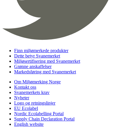
Finn miljømerkede produkter
Dette betyr Svanemerket
Miljøsertifisering med Svanemerket
Grønne anskaffelser
Markedsføring med Svanemerket
Om Miljømerking Norge
Kontakt oss
Svanemerkets krav
Nyheter
Logo og retningslinjer
EU Ecolabel
Nordic Ecolabelling Portal
Supply Chain Declaration Portal
English website