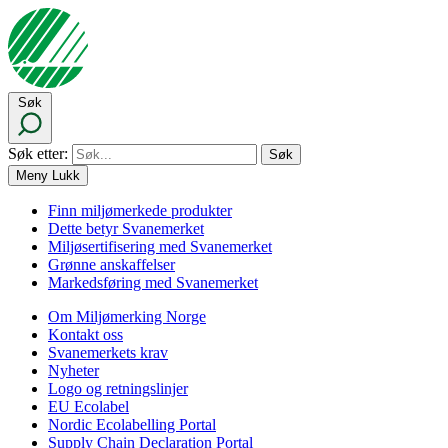
Søk
Søk etter:
Meny
Lukk
Finn miljømerkede produkter
Dette betyr Svanemerket
Miljøsertifisering med Svanemerket
Grønne anskaffelser
Markedsføring med Svanemerket
Om Miljømerking Norge
Kontakt oss
Svanemerkets krav
Nyheter
Logo og retningslinjer
EU Ecolabel
Nordic Ecolabelling Portal
Supply Chain Declaration Portal