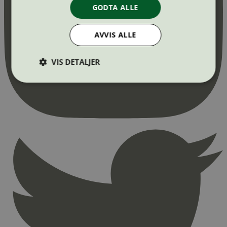
GODTA ALLE
AVVIS ALLE
VIS DETALJER
Strengt nødvendig
Statistikk
Markedsføring
Strengt nødvendige informasjonskapsler tillater
kjernefunksjoner på nettstedet, som
brukerinnlogging og kontoadministrasjon.
Nettstedet kan ikke brukes riktig uten strengt
nødvendige informasjonskapsler.
Provider
/
Navn
Utløpsdato
Domene
_hjAbsoluteSessionInProgress
29
Hotjar Ltd
minutter
.svanemerket.no
54