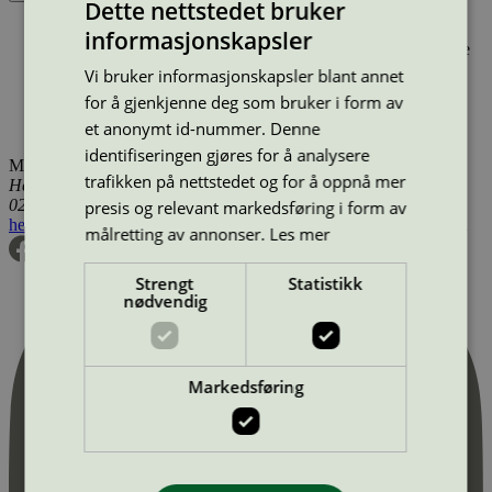
Dette nettstedet bruker
Produktnavn
Merkevare
Type
Tilgjengelig i
informasjonskapsler
Vårdnäs Stiftsgård, Hotell
Vårdnäs Stiftsgård
Hotell
Sverige
Vårdnäs Stiftsgård, Konferens
Vårdnäs Stiftsgård
Vi bruker informasjonskapsler blant annet
Konferansested med overnatting
Sverige
for å gjenkjenne deg som bruker i form av
Vårdnäs Stiftsgård, Restaurang
Vårdnäs Stiftsgård
et anonymt id-nummer. Denne
Hotellrestaurant
Sverige
identifiseringen gjøres for å analysere
Miljømerking Norge
trafikken på nettstedet og for å oppnå mer
Henrik Ibsens gate 20
0255 Oslo
presis og relevant markedsføring i form av
hei@svanemerket.no
Tlf:
24 14 46 00
Org. nr: 971 279 362 MVA
målretting av annonser.
Les mer
Strengt
Statistikk
nødvendig
Markedsføring