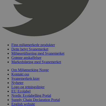
sekunder
_hjFirstSeen
29
Hotjar Ltd
minutter
.svanemerket.no
54
sekunder
Finn miljømerkede produkter
Dette betyr Svanemerket
pageviewCount
.svanemerket.no
Sesjon
Miljøsertifisering med Svanemerket
nelapi-product-archive-filters
svanemerket.no
4 dager 4
Grønne anskaffelser
timer
Markedsføring med Svanemerket
nelapi-last-visited-category
svanemerket.no
4 dager 4
Om Miljømerking Norge
timer
Kontakt oss
wordpress_test_cookie
Sesjon
Automattic
Svanemerkets krav
Inc.
Nyheter
svanemerket.no
Logo og retningslinjer
EU Ecolabel
Nordic Ecolabelling Portal
Supply Chain Declaration Portal
_hjIncludedInPageviewSample
2 minutter
Hotjar Ltd
English website
svanemerket.no