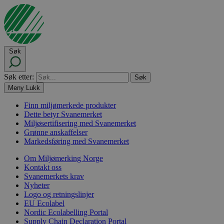
Søk
Søk etter:
Meny
Lukk
Finn miljømerkede produkter
Dette betyr Svanemerket
Miljøsertifisering med Svanemerket
Grønne anskaffelser
Markedsføring med Svanemerket
Om Miljømerking Norge
Kontakt oss
Svanemerkets krav
Nyheter
Logo og retningslinjer
EU Ecolabel
Nordic Ecolabelling Portal
Supply Chain Declaration Portal