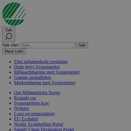
Søk
Søk etter:
Meny
Lukk
Finn miljømerkede produkter
Dette betyr Svanemerket
Miljøsertifisering med Svanemerket
Grønne anskaffelser
Markedsføring med Svanemerket
Om Miljømerking Norge
Kontakt oss
Svanemerkets krav
Nyheter
Logo og retningslinjer
EU Ecolabel
Nordic Ecolabelling Portal
Supply Chain Declaration Portal