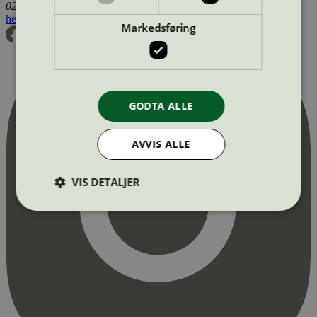
0255 Oslo
hei@svanemerket.no
Tlf:
24 14 46 00
Org. nr: 971 279 362 MVA
Markedsføring
GODTA ALLE
AVVIS ALLE
VIS DETALJER
Strengt nødvendig
Statistikk
Markedsføring
Strengt nødvendige informasjonskapsler tillater
kjernefunksjoner på nettstedet, som
brukerinnlogging og kontoadministrasjon.