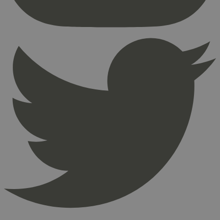
Nettstedet kan ikke brukes riktig uten strengt
nødvendige informasjonskapsler.
Provider
/
Navn
Utløpsdato
Domene
_hjAbsoluteSessionInProgress
29
Hotjar Ltd
minutter
.svanemerket.no
54
sekunder
_hjFirstSeen
29
Hotjar Ltd
minutter
.svanemerket.no
54
sekunder
pageviewCount
.svanemerket.no
Sesjon
nelapi-product-archive-filters
svanemerket.no
4 dager 4
timer
nelapi-last-visited-category
svanemerket.no
4 dager 4
timer