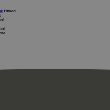
sk
Finland
d
and
land
land