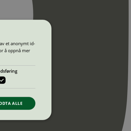
 av et anonymt id-
for å oppnå mer
dsføring
ODTA ALLE