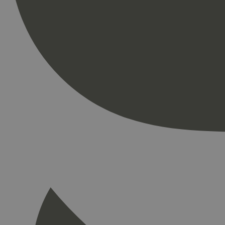
Strengt nødvendige i
Nettstedet kan ikke b
Navn
_hjAbsoluteSession
_hjFirstSeen
pageviewCount
nelapi-product-archi
nelapi-last-visited-
wordpress_test_coo
_hjIncludedInPage