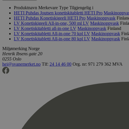
Produktnavn
Merkevare
Type
Tilgjengelig i
HETI Puhdas Joutsen konetiskitabletti
HETI Pro
Maskinoppva
HETI Puhdas Konetiskigeeli
HETI Pro
Maskinoppvask
Finlan
LV Konetiskigeeli All-in-one, 500 ml
LV
Maskinoppvask
Finl
LV Konetiskitabletti all-in-one
LV
Maskinoppvask
Finland
LV Konetiskitabletti All-in-one 70 kpl
LV
Maskinoppvask
Fin
LV Konetiskitabletti All-in-one 80 kpl
LV
Maskinoppvask
Fin
Miljømerking Norge
Henrik Ibsens gate 20
0255 Oslo
hei@svanemerket.no
Tlf:
24 14 46 00
Org. nr: 971 279 362 MVA