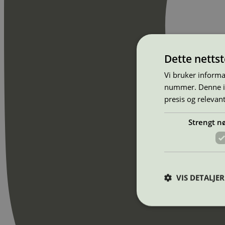
Dette netts
Vi bruker informa
nummer. Denne ide
presis og relevan
Strengt n
VIS DETALJER