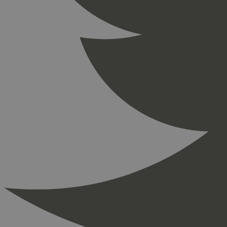
_ga_PHYYHD0E0G