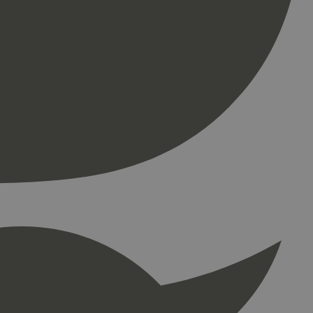
ontoadministrasjon.
re begynnelsen på
er. Den inneholder
re begynnelsen på
er. Den inneholder
press. Tester om
kke
å fortelle Hotjar om