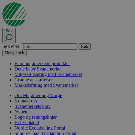
Søk
Søk etter:
Meny
Lukk
Finn miljømerkede produkter
Dette betyr Svanemerket
Miljøsertifisering med Svanemerket
Grønne anskaffelser
Markedsføring med Svanemerket
Om Miljømerking Norge
Kontakt oss
Svanemerkets krav
Nyheter
Logo og retningslinjer
EU Ecolabel
Nordic Ecolabelling Portal
Supply Chain Declaration Portal