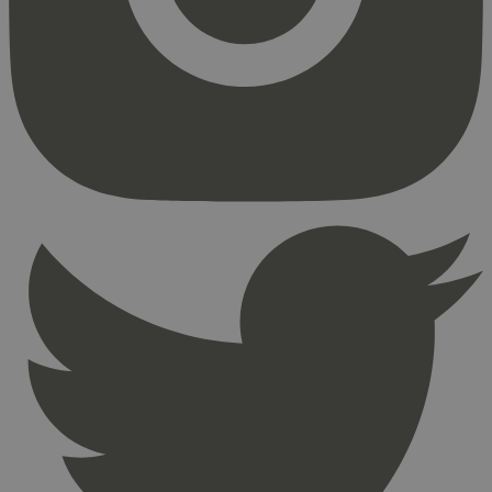
_hjFirstSeen
29
Hotjar Ltd
minutter
.svanemerket.no
54
sekunder
pageviewCount
.svanemerket.no
Sesjon
nelapi-product-archive-filters
svanemerket.no
4 dager 4
timer
nelapi-last-visited-category
svanemerket.no
4 dager 4
timer
wordpress_test_cookie
Sesjon
Automattic
Inc.
svanemerket.no
_hjIncludedInPageviewSample
2 minutter
Hotjar Ltd
svanemerket.no