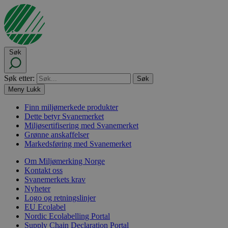
Søk
Søk etter:
Meny
Lukk
Finn miljømerkede produkter
Dette betyr Svanemerket
Miljøsertifisering med Svanemerket
Grønne anskaffelser
Markedsføring med Svanemerket
Om Miljømerking Norge
Kontakt oss
Svanemerkets krav
Nyheter
Logo og retningslinjer
EU Ecolabel
Nordic Ecolabelling Portal
Supply Chain Declaration Portal