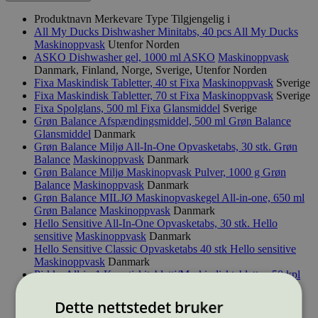
Produktnavn
Merkevare
Type
Tilgjengelig i
All My Ducks Dishwasher Minitabs, 40 pcs
All My Ducks
Maskinoppvask
Utenfor Norden
ASKO Dishwasher gel, 1000 ml
ASKO
Maskinoppvask
Danmark, Finland, Norge, Sverige, Utenfor Norden
Fixa Maskindisk Tabletter, 40 st
Fixa
Maskinoppvask
Sverige
Fixa Maskindisk Tabletter, 70 st
Fixa
Maskinoppvask
Sverige
Fixa Spolglans, 500 ml
Fixa
Glansmiddel
Sverige
Grøn Balance Afspændingsmiddel, 500 ml
Grøn Balance
Glansmiddel
Danmark
Grøn Balance Miljø All-In-One Opvasketabs, 30 stk.
Grøn
Balance
Maskinoppvask
Danmark
Grøn Balance Miljø Maskinopvask Pulver, 1000 g
Grøn
Balance
Maskinoppvask
Danmark
Grøn Balance MILJØ Maskinopvaskegel All-in-one, 650 ml
Grøn Balance
Maskinoppvask
Danmark
Hello Sensitive All-In-One Opvasketabs, 30 stk.
Hello
sensitive
Maskinoppvask
Danmark
Hello Sensitive Classic Opvasketabs 40 stk
Hello sensitive
Maskinoppvask
Danmark
Pirkka All-in-1 Konetiskitabletti/Maskindisktabletter, 50 kpl
Pirkka
Maskinoppvask
Finland
Pirkka Fosfaatiton Konetiskijauhe/Fosfatfritt
Dette nettstedet bruker
Maskindiskpulver, 1 kg
Pirkka
Maskinoppvask
Finland