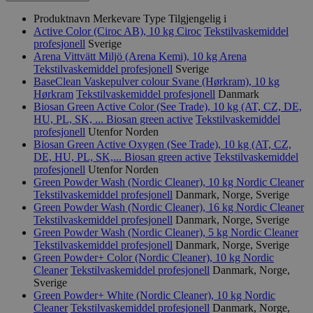
Produktnavn
Merkevare
Type
Tilgjengelig i
Active Color (Ciroc AB), 10 kg
Ciroc
Tekstilvaskemiddel
profesjonell
Sverige
Arena Vittvätt Miljö (Arena Kemi), 10 kg
Arena
Tekstilvaskemiddel profesjonell
Sverige
BaseClean Vaskepulver colour Svane (Hørkram), 10 kg
Hørkram
Tekstilvaskemiddel profesjonell
Danmark
Biosan Green Active Color (See Trade), 10 kg (AT, CZ, DE,
HU, PL, SK, ...
Biosan green active
Tekstilvaskemiddel
profesjonell
Utenfor Norden
Biosan Green Active Oxygen (See Trade), 10 kg (AT, CZ,
DE, HU, PL, SK,...
Biosan green active
Tekstilvaskemiddel
profesjonell
Utenfor Norden
Green Powder Wash (Nordic Cleaner), 10 kg
Nordic Cleaner
Tekstilvaskemiddel profesjonell
Danmark, Norge, Sverige
Green Powder Wash (Nordic Cleaner), 16 kg
Nordic Cleaner
Tekstilvaskemiddel profesjonell
Danmark, Norge, Sverige
Green Powder Wash (Nordic Cleaner), 5 kg
Nordic Cleaner
Tekstilvaskemiddel profesjonell
Danmark, Norge, Sverige
Green Powder+ Color (Nordic Cleaner), 10 kg
Nordic
Cleaner
Tekstilvaskemiddel profesjonell
Danmark, Norge,
Sverige
Green Powder+ White (Nordic Cleaner), 10 kg
Nordic
Cleaner
Tekstilvaskemiddel profesjonell
Danmark, Norge,