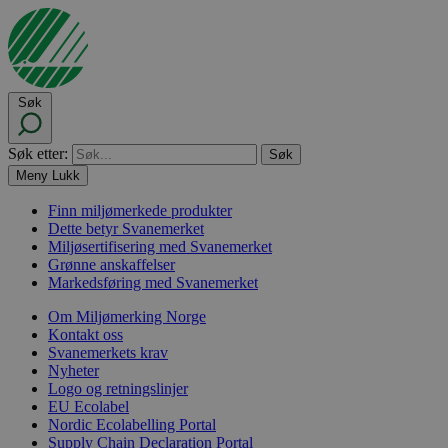
Søk
Søk etter:
Meny
Lukk
Finn miljømerkede produkter
Dette betyr Svanemerket
Miljøsertifisering med Svanemerket
Grønne anskaffelser
Markedsføring med Svanemerket
Om Miljømerking Norge
Kontakt oss
Svanemerkets krav
Nyheter
Logo og retningslinjer
EU Ecolabel
Nordic Ecolabelling Portal
Supply Chain Declaration Portal