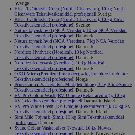
Sverige
Klear Tvättmedel Color (Nordic Cleanware), 10 kg
Nordic
Cleanware
Tekstilvaskemiddel profesjonell
Sverige
Klear Tvättmedel Color (Nordic Cleanware), 10 kg
Klear
Tekstilvaskemiddel profesjonell
Sverige
Natura tøjvask hvid (NCÅ-Verodan), 10 kg
NCÅ-Verodan
Tekstilvaskemiddel profesjonell
Danmark
Natura tøjvask hvid (NCÅ-Verodan), 7 kg
NCÅ-Verodan
Tekstilvaskemiddel profesjonell
Danmark
Norditex Hvidvask (Nordical), 10 kg
Nordical
Tekstilvaskemiddel profesjonell
Danmark
Norditex Kulørvask (Nordical), 10 kg
Nordical
Tekstilvaskemiddel profesjonell
Danmark
OXO Micro (Premiere Produkter), 4 kg
Premiere Produkter
Tekstilvaskemiddel profesjonell
Norge
Prime source Vaskepulver Mild (Multiline), 3 kg
PrimeSource
Tekstilvaskemiddel profesjonell
Danmark
RV Pro Colour Wash (RV Unique (Rekstrarvörur)), 10 kg
RV
Tekstilvaskemiddel profesjonell
Danmark, Island
RV Pro White Fresh (RV Unique (Rekstrarvörur)), 10 kg
RV
Tekstilvaskemiddel profesjonell
Danmark, Island
Simi Mild Tøjvask (Simi), 10 kg
Simi
Tekstilvaskemiddel
profesjonell
Danmark
Svane Colour Vaskepulver (Nowas), 10 kg
Nowas
Tekstilvaskemiddel profesjonell
Danmark, Norge, Sverige