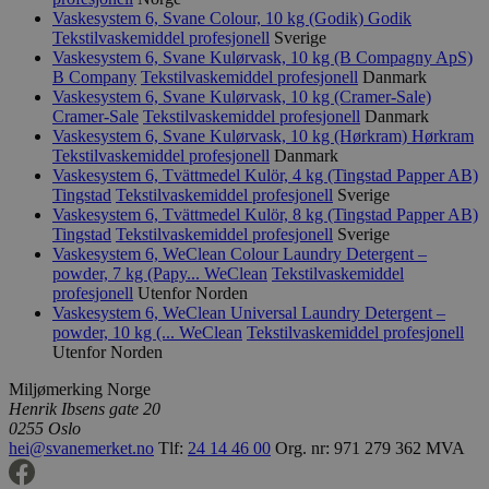
Vaskesystem 6, Svane Colour, 10 kg (Godik)
Godik
Provider
/
Navn
Utløpsdato
Domene
Tekstilvaskemiddel profesjonell
Sverige
Vaskesystem 6, Svane Kulørvask, 10 kg (B Compagny ApS)
_hjAbsoluteSessionInProgress
29
Hotjar Ltd
B Company
Tekstilvaskemiddel profesjonell
Danmark
minutter
.svanemerket.no
Vaskesystem 6, Svane Kulørvask, 10 kg (Cramer-Sale)
54
sekunder
Cramer-Sale
Tekstilvaskemiddel profesjonell
Danmark
Vaskesystem 6, Svane Kulørvask, 10 kg (Hørkram)
Hørkram
Tekstilvaskemiddel profesjonell
Danmark
Vaskesystem 6, Tvättmedel Kulör, 4 kg (Tingstad Papper AB)
Tingstad
Tekstilvaskemiddel profesjonell
Sverige
_hjFirstSeen
29
Hotjar Ltd
Vaskesystem 6, Tvättmedel Kulör, 8 kg (Tingstad Papper AB)
minutter
.svanemerket.no
Tingstad
Tekstilvaskemiddel profesjonell
Sverige
54
sekunder
Vaskesystem 6, WeClean Colour Laundry Detergent –
powder, 7 kg (Papy...
WeClean
Tekstilvaskemiddel
profesjonell
Utenfor Norden
Vaskesystem 6, WeClean Universal Laundry Detergent –
powder, 10 kg (...
WeClean
Tekstilvaskemiddel profesjonell
pageviewCount
.svanemerket.no
Sesjon
Utenfor Norden
nelapi-product-archive-filters
svanemerket.no
4 dager 4
Miljømerking Norge
timer
Henrik Ibsens gate 20
nelapi-last-visited-category
svanemerket.no
4 dager 4
0255 Oslo
timer
hei@svanemerket.no
Tlf:
24 14 46 00
Org. nr: 971 279 362 MVA
wordpress_test_cookie
Sesjon
Automattic
Inc.