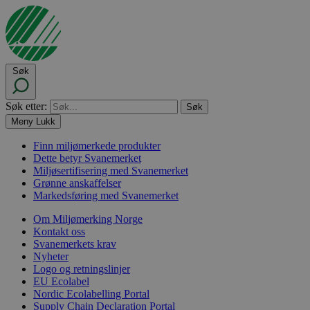
Søk
Søk etter:
Meny
Lukk
Finn miljømerkede produkter
Dette betyr Svanemerket
Miljøsertifisering med Svanemerket
Grønne anskaffelser
Markedsføring med Svanemerket
Om Miljømerking Norge
Kontakt oss
Svanemerkets krav
Nyheter
Logo og retningslinjer
EU Ecolabel
Nordic Ecolabelling Portal
Supply Chain Declaration Portal