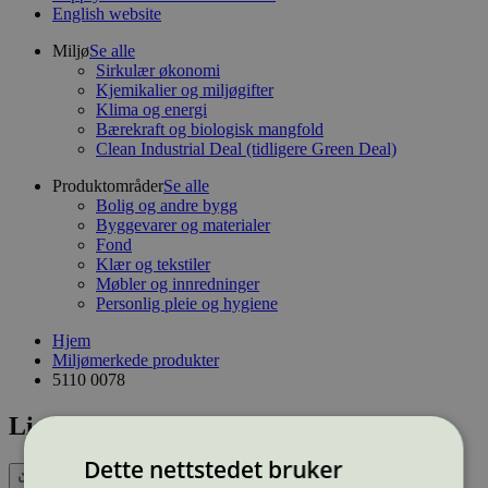
English website
Miljø
Se alle
Sirkulær økonomi
Kjemikalier og miljøgifter
Klima og energi
Bærekraft og biologisk mangfold
Clean Industrial Deal (tidligere Green Deal)
Produktområder
Se alle
Bolig og andre bygg
Byggevarer og materialer
Fond
Klær og tekstiler
Møbler og innredninger
Personlig pleie og hygiene
Hjem
Miljømerkede produkter
5110 0078
Lisensnummer: 5110 0078
Dette nettstedet bruker
Eksport (CSV)