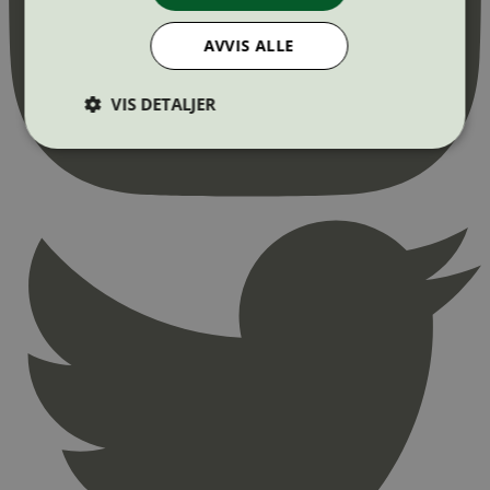
AVVIS ALLE
VIS DETALJER
Strengt nødvendig
Statistikk
Markedsføring
Strengt nødvendige informasjonskapsler tillater
kjernefunksjoner på nettstedet, som
brukerinnlogging og kontoadministrasjon.
Nettstedet kan ikke brukes riktig uten strengt
nødvendige informasjonskapsler.
Provider
/
Navn
Utløpsdato
Domene
_hjAbsoluteSessionInProgress
29
Hotjar Ltd
minutter
.svanemerket.no
54
sekunder