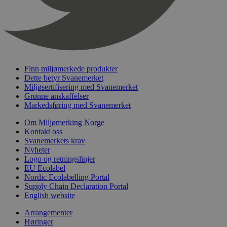
_hjFirstSeen
29
Hotjar Ltd
minutter
.svanemerket.no
54
sekunder
Finn miljømerkede produkter
Dette betyr Svanemerket
Miljøsertifisering med Svanemerket
pageviewCount
.svanemerket.no
Sesjon
Grønne anskaffelser
Markedsføring med Svanemerket
nelapi-product-archive-filters
svanemerket.no
4 dager 4
timer
Om Miljømerking Norge
nelapi-last-visited-category
svanemerket.no
4 dager 4
Kontakt oss
timer
Svanemerkets krav
Nyheter
wordpress_test_cookie
Sesjon
Automattic
Logo og retningslinjer
Inc.
EU Ecolabel
svanemerket.no
Nordic Ecolabelling Portal
Supply Chain Declaration Portal
English website
_hjIncludedInPageviewSample
2 minutter
Hotjar Ltd
svanemerket.no
Arrangementer
Høringer