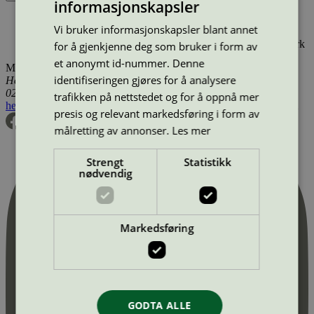
informasjonskapsler
Produktnavn
Merkevare
Type
Tilgjengelig i
Vi bruker informasjonskapsler blant annet
Køkkenet på Bispebjerg Hospital, Esther Ammundsens Vej
29 C, Opgang ...
Region Hovedstaden
Storkjøkken
Danmark
for å gjenkjenne deg som bruker i form av
et anonymt id-nummer. Denne
Miljømerking Norge
identifiseringen gjøres for å analysere
Henrik Ibsens gate 20
0255 Oslo
trafikken på nettstedet og for å oppnå mer
hei@svanemerket.no
Tlf:
24 14 46 00
Org. nr: 971 279 362 MVA
presis og relevant markedsføring i form av
målretting av annonser.
Les mer
Strengt
Statistikk
nødvendig
Markedsføring
GODTA ALLE