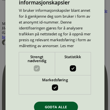
informasjonskapsler
Produktnavn
Merkevare
Type
Tilgjengelig i
Vi bruker informasjonskapsler blant annet
Compass Group, Kantinen, Hans Nansens Gård, Nyropsgade
1-3 1602 Købe...
Food & Co
Personalrestaurant
Danmark
for å gjenkjenne deg som bruker i form av
et anonymt id-nummer. Denne
Miljømerking Norge
identifiseringen gjøres for å analysere
Henrik Ibsens gate 20
0255 Oslo
trafikken på nettstedet og for å oppnå mer
hei@svanemerket.no
Tlf:
24 14 46 00
Org. nr: 971 279 362 MVA
presis og relevant markedsføring i form av
målretting av annonser.
Les mer
Strengt
Statistikk
nødvendig
Markedsføring
GODTA ALLE