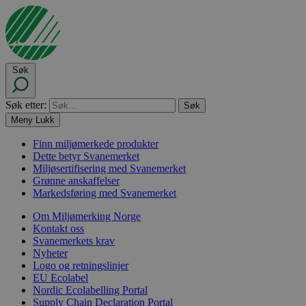
Søk
Søk etter:
Meny
Lukk
Finn miljømerkede produkter
Dette betyr Svanemerket
Miljøsertifisering med Svanemerket
Grønne anskaffelser
Markedsføring med Svanemerket
Om Miljømerking Norge
Kontakt oss
Svanemerkets krav
Nyheter
Logo og retningslinjer
EU Ecolabel
Nordic Ecolabelling Portal
Supply Chain Declaration Portal