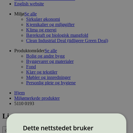
English website
Miljø
Se alle
Sirkulær økonomi
Kjemikalier og miljøgifter
Klima og energi
Bærekraft og biologisk mangfold
Clean Industrial Deal (tidligere Green Deal)
Produktområder
Se alle
Bolig og andre bygg
Byggevarer og materialer
Fond
Klær og tekstiler
Møbler og innredninger
Personlig pleie og hygiene
Hjem
Miljømerkede produkter
5110 0193
Lisensnummer: 5110 0193
Dette nettstedet bruker
Eksport (CSV)