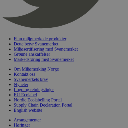
_hjFirstSeen
29
Hotjar Ltd
minutter
.svanemerket.no
54
sekunder
Finn miljømerkede produkter
Dette betyr Svanemerket
Miljøsertifisering med Svanemerket
pageviewCount
.svanemerket.no
Sesjon
Grønne anskaffelser
Markedsføring med Svanemerket
nelapi-product-archive-filters
svanemerket.no
4 dager 4
timer
Om Miljømerking Norge
nelapi-last-visited-category
svanemerket.no
4 dager 4
Kontakt oss
timer
Svanemerkets krav
Nyheter
wordpress_test_cookie
Sesjon
Automattic
Logo og retningslinjer
Inc.
EU Ecolabel
svanemerket.no
Nordic Ecolabelling Portal
Supply Chain Declaration Portal
English website
_hjIncludedInPageviewSample
2 minutter
Hotjar Ltd
svanemerket.no
Arrangementer
Høringer