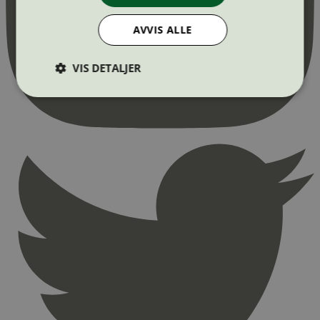
AVVIS ALLE
VIS DETALJER
Strengt nødvendig
Statistikk
Markedsføring
Strengt nødvendige informasjonskapsler tillater
kjernefunksjoner på nettstedet, som
brukerinnlogging og kontoadministrasjon.
Nettstedet kan ikke brukes riktig uten strengt
nødvendige informasjonskapsler.
Provider
/
Navn
Utløpsdato
Domene
_hjAbsoluteSessionInProgress
29
Hotjar Ltd
minutter
.svanemerket.no
54
sekunder