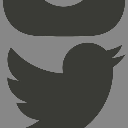
kjernefunksjoner på nettstedet, som
brukerinnlogging og kontoadministrasjon.
Nettstedet kan ikke brukes riktig uten strengt
nødvendige informasjonskapsler.
Provider
/
Navn
Utløpsdato
Domene
_hjAbsoluteSessionInProgress
29
Hotjar Ltd
minutter
.svanemerket.no
54
sekunder
_hjFirstSeen
29
Hotjar Ltd
minutter
.svanemerket.no
54
sekunder
pageviewCount
.svanemerket.no
Sesjon
nelapi-product-archive-filters
svanemerket.no
4 dager 4
timer