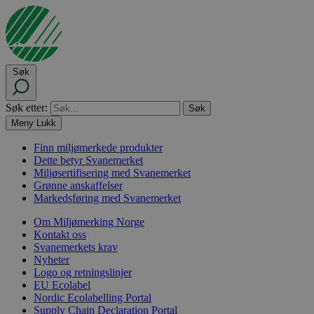
Søk
Søk etter:
Meny
Lukk
Finn miljømerkede produkter
Dette betyr Svanemerket
Miljøsertifisering med Svanemerket
Grønne anskaffelser
Markedsføring med Svanemerket
Om Miljømerking Norge
Kontakt oss
Svanemerkets krav
Nyheter
Logo og retningslinjer
EU Ecolabel
Nordic Ecolabelling Portal
Supply Chain Declaration Portal