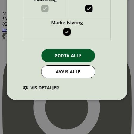
Danmark, Norge, Sverige, Utenfor Norden
Miljømerking Norge
Henrik Ibsens gate 20
Markedsføring
0255 Oslo
hei@svanemerket.no
Tlf:
24 14 46 00
Org. nr: 971 279 362 MVA
GODTA ALLE
AVVIS ALLE
VIS DETALJER
Strengt nødvendig
Statistikk
Markedsføring
Strengt nødvendige informasjonskapsler tillater