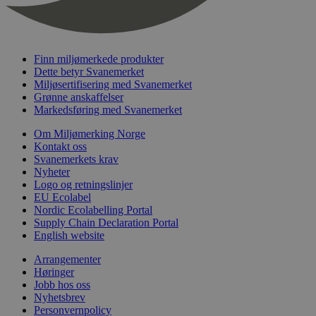
nelapi-last-visited-category
svanemerket.no
4 dager 4
timer
wordpress_test_cookie
Sesjon
Automattic
Inc.
svanemerket.no
Finn miljømerkede produkter
Dette betyr Svanemerket
Miljøsertifisering med Svanemerket
Grønne anskaffelser
_hjIncludedInPageviewSample
2 minutter
Hotjar Ltd
Markedsføring med Svanemerket
svanemerket.no
Om Miljømerking Norge
Kontakt oss
Svanemerkets krav
Nyheter
Logo og retningslinjer
EU Ecolabel
Nordic Ecolabelling Portal
Supply Chain Declaration Portal
English website
Provider
/
Navn
Utløpsdato
Beskrivelse
Arrangementer
Domene
Høringer
_gat_UA-
.svanemerket.no
54
Dette er en 
Provider
/
Jobb hos oss
Navn
Utløpsdato
Beskrivels
33776333-1
sekunder
informasjons
Domene
Nyhetsbrev
Google Analyt
Personvernpolicy
mønsterelem
_fbp
3 måneder
Brukt av F