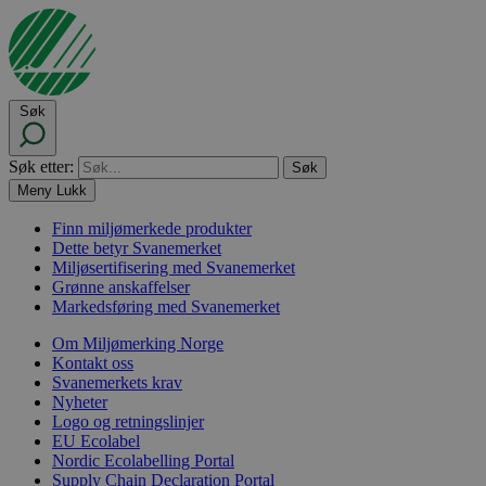
Søk
Søk etter:
Meny
Lukk
Finn miljømerkede produkter
Dette betyr Svanemerket
Miljøsertifisering med Svanemerket
Grønne anskaffelser
Markedsføring med Svanemerket
Om Miljømerking Norge
Kontakt oss
Svanemerkets krav
Nyheter
Logo og retningslinjer
EU Ecolabel
Nordic Ecolabelling Portal
Supply Chain Declaration Portal