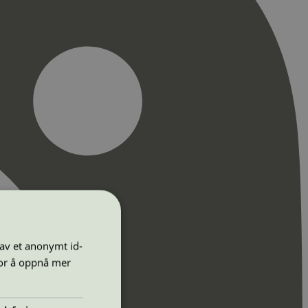
 av et anonymt id-
for å oppnå mer