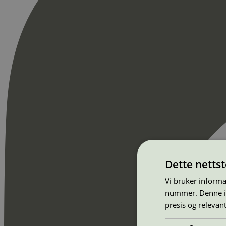
Dette netts
Vi bruker informa
nummer. Denne ide
presis og relevan