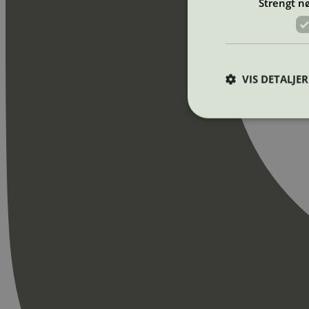
Strengt n
VIS DETALJER
Strengt nødvendige i
Nettstedet kan ikke b
Navn
_hjAbsoluteSession
_hjFirstSeen