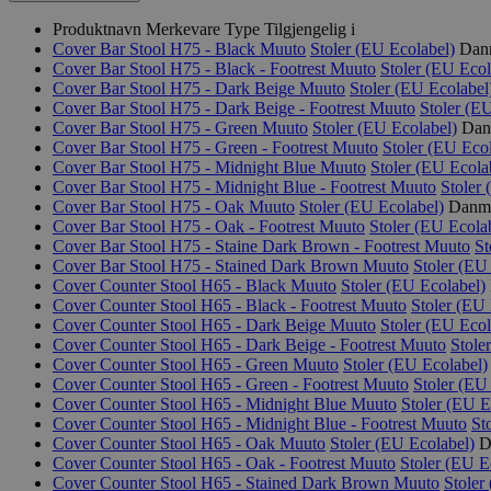
Produktnavn
Merkevare
Type
Tilgjengelig i
Cover Bar Stool H75 - Black
Muuto
Stoler (EU Ecolabel)
Danm
Cover Bar Stool H75 - Black - Footrest
Muuto
Stoler (EU Ecol
Cover Bar Stool H75 - Dark Beige
Muuto
Stoler (EU Ecolabel
Cover Bar Stool H75 - Dark Beige - Footrest
Muuto
Stoler (E
Cover Bar Stool H75 - Green
Muuto
Stoler (EU Ecolabel)
Danm
Cover Bar Stool H75 - Green - Footrest
Muuto
Stoler (EU Ecol
Cover Bar Stool H75 - Midnight Blue
Muuto
Stoler (EU Ecola
Cover Bar Stool H75 - Midnight Blue - Footrest
Muuto
Stoler
Cover Bar Stool H75 - Oak
Muuto
Stoler (EU Ecolabel)
Danma
Cover Bar Stool H75 - Oak - Footrest
Muuto
Stoler (EU Ecola
Cover Bar Stool H75 - Staine Dark Brown - Footrest
Muuto
St
Cover Bar Stool H75 - Stained Dark Brown
Muuto
Stoler (EU
Cover Counter Stool H65 - Black
Muuto
Stoler (EU Ecolabel)
Cover Counter Stool H65 - Black - Footrest
Muuto
Stoler (EU 
Cover Counter Stool H65 - Dark Beige
Muuto
Stoler (EU Ecol
Cover Counter Stool H65 - Dark Beige - Footrest
Muuto
Stole
Cover Counter Stool H65 - Green
Muuto
Stoler (EU Ecolabel)
Cover Counter Stool H65 - Green - Footrest
Muuto
Stoler (EU
Cover Counter Stool H65 - Midnight Blue
Muuto
Stoler (EU E
Cover Counter Stool H65 - Midnight Blue - Footrest
Muuto
St
Cover Counter Stool H65 - Oak
Muuto
Stoler (EU Ecolabel)
D
Cover Counter Stool H65 - Oak - Footrest
Muuto
Stoler (EU E
Cover Counter Stool H65 - Stained Dark Brown
Muuto
Stoler