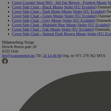
Cover Counter Stool H65 - Std Dar Brown - Footrest
Muuto
S
Cover Side Chair - Black
Muuto
Stoler (EU Ecolabel)
Danmark,
Cover Side Chair - Dark Beige
Muuto
Stoler (EU Ecolabel)
Da
Cover Side Chair - Green
Muuto
Stoler (EU Ecolabel)
Danmark
Cover Side Chair - Grey
Muuto
Stoler (EU Ecolabel)
Danmark,
Cover Side Chair - Midnight Blue
Muuto
Stoler (EU Ecolabel)
Cover Side Chair - Oak
Muuto
Stoler (EU Ecolabel)
Danmark, 
Cover Side Chair - Stained Dark Brown
Muuto
Stoler (EU Eco
Miljømerking Norge
Henrik Ibsens gate 20
0255 Oslo
hei@svanemerket.no
Tlf:
24 14 46 00
Org. nr: 971 279 362 MVA