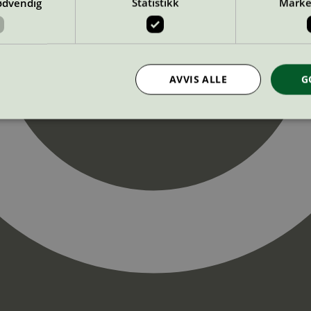
ødvendig
Statistikk
Marke
AVVIS ALLE
G
Strengt nødvendig
Statistikk
Markedsføring
nformasjonskapsler tillater kjernefunksjoner på nettstedet, som brukerinnlogging og k
rukes riktig uten strengt nødvendige informasjonskapsler.
Provider
/
Utløpsdato
Beskrivelse
Domene
InProgress
29
Cookien er satt slik at Hotjar kan spo
Hotjar Ltd
minutter
brukerens reise for et totalt antall økt
.svanemerket.no
54
ingen identifiserbar informasjon.
sekunder
29
Cookien er satt slik at Hotjar kan spo
Hotjar Ltd
minutter
brukerens reise for et totalt antall økt
.svanemerket.no
54
ingen identifiserbar informasjon.