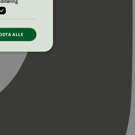
dsføring
ODTA ALLE
ontoadministrasjon.
re begynnelsen på
er. Den inneholder
re begynnelsen på
er. Den inneholder