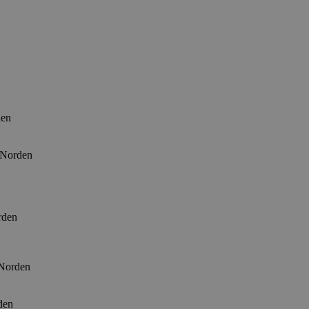
den
r Norden
rden
 Norden
den