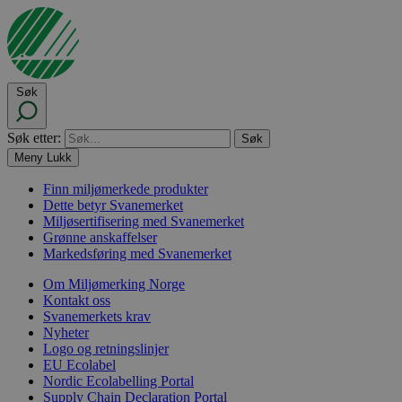
Søk
Søk etter:
Meny
Lukk
Finn miljømerkede produkter
Dette betyr Svanemerket
Miljøsertifisering med Svanemerket
Grønne anskaffelser
Markedsføring med Svanemerket
Om Miljømerking Norge
Kontakt oss
Svanemerkets krav
Nyheter
Logo og retningslinjer
EU Ecolabel
Nordic Ecolabelling Portal
Supply Chain Declaration Portal