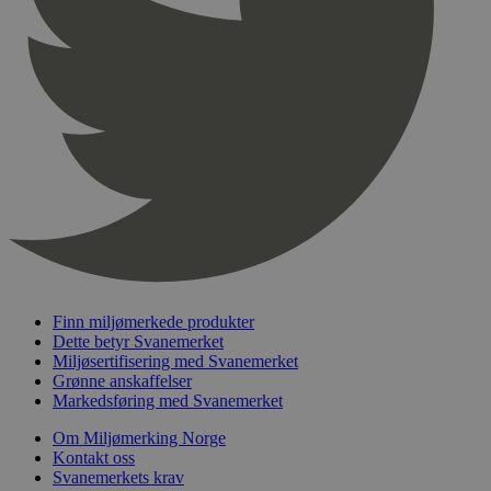
Finn miljømerkede produkter
Dette betyr Svanemerket
Miljøsertifisering med Svanemerket
Grønne anskaffelser
Markedsføring med Svanemerket
Om Miljømerking Norge
Kontakt oss
Svanemerkets krav