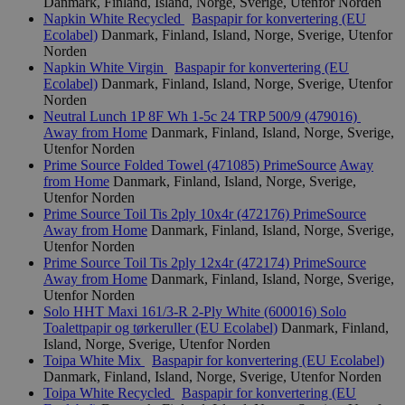
Danmark, Finland, Island, Norge, Sverige, Utenfor Norden
_hjAbsoluteSessionInProgress
29
Hotjar Ltd
Napkin White Recycled
Baspapir for konvertering (EU
minutter
.svanemerket.no
Ecolabel)
Danmark, Finland, Island, Norge, Sverige, Utenfor
54
sekunder
Norden
Napkin White Virgin
Baspapir for konvertering (EU
Ecolabel)
Danmark, Finland, Island, Norge, Sverige, Utenfor
Norden
Neutral Lunch 1P 8F Wh 1-5c 24 TRP 500/9 (479016)
_hjFirstSeen
29
Hotjar Ltd
Away from Home
Danmark, Finland, Island, Norge, Sverige,
minutter
.svanemerket.no
Utenfor Norden
54
sekunder
Prime Source Folded Towel (471085)
PrimeSource
Away
from Home
Danmark, Finland, Island, Norge, Sverige,
Utenfor Norden
Prime Source Toil Tis 2ply 10x4r (472176)
PrimeSource
Away from Home
Danmark, Finland, Island, Norge, Sverige,
pageviewCount
.svanemerket.no
Sesjon
Utenfor Norden
Prime Source Toil Tis 2ply 12x4r (472174)
PrimeSource
nelapi-product-archive-filters
svanemerket.no
4 dager 4
Away from Home
Danmark, Finland, Island, Norge, Sverige,
timer
Utenfor Norden
nelapi-last-visited-category
svanemerket.no
4 dager 4
Solo HHT Maxi 161/3-R 2-Ply White (600016)
Solo
timer
Toalettpapir og tørkeruller (EU Ecolabel)
Danmark, Finland,
Island, Norge, Sverige, Utenfor Norden
wordpress_test_cookie
Sesjon
Automattic
Inc.
Toipa White Mix
Baspapir for konvertering (EU Ecolabel)
svanemerket.no
Danmark, Finland, Island, Norge, Sverige, Utenfor Norden
Toipa White Recycled
Baspapir for konvertering (EU