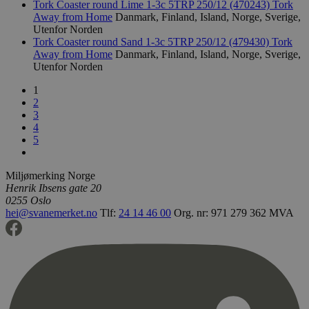
Google på ne
Tork Coaster round Lime 1-3c 5TRP 250/12 (470243)
Tork
er satt av
høyt trafikk
å holde ov
Away from Home
Danmark, Finland, Island, Norge, Sverige,
brukerpref
Utenfor Norden
_hjid
11
Hotjar-infor
Hotjar Ltd
Youtube-v
måneder 4
Denne
.svanemerket.no
Tork Coaster round Sand 1-3c 5TRP 250/12 (479430)
Tork
innebygd i
uker
informasjons
den kan o
Away from Home
Danmark, Finland, Island, Norge, Sverige,
når kunden f
om besøk
Utenfor Norden
en side med H
nettstedet
Den brukes t
nye eller 
tilfeldige br
1
versjonen
for nettstede
Youtube-
2
Dette sikrer 
grensesnit
3
etterfølgend
samme side ti
4
YSC
Sesjon
Denne
Google LLC
samme bruke
5
informasj
.youtube.com
er satt av
_ga
2 år
Dette
Google LLC
å spore vi
informasjon
.svanemerket.no
innebygde
Miljømerking Norge
er knyttet ti
Universal Ana
Henrik Ibsens gate 20
iutk
5 måneder
Gjenkjenn
Issuu Inc.
en betydelig
3 uker
brukerens
0255 Oslo
.issuu.com
Googles mer
hvilke Iss
hei@svanemerket.no
Tlf:
24 14 46 00
Org. nr: 971 279 362 MVA
analysetjene
dokumente
informasjon
lest.
brukes til å s
brukere ved å
tilfeldig ge
som en klient
Den er inklud
sideforespørs
nettsted og b
beregne besø