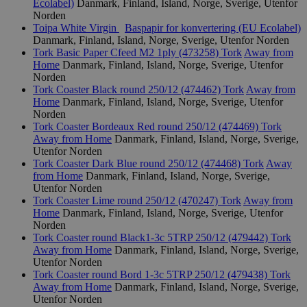
Ecolabel)
Danmark, Finland, Island, Norge, Sverige, Utenfor
Norden
_hjIncludedInPageviewSample
2 minutter
Hotjar Ltd
Toipa White Virgin
Baspapir for konvertering (EU Ecolabel)
svanemerket.no
Danmark, Finland, Island, Norge, Sverige, Utenfor Norden
Tork Basic Paper Cfeed M2 1ply (473258)
Tork
Away from
Home
Danmark, Finland, Island, Norge, Sverige, Utenfor
Norden
Tork Coaster Black round 250/12 (474462)
Tork
Away from
Home
Danmark, Finland, Island, Norge, Sverige, Utenfor
Norden
Tork Coaster Bordeaux Red round 250/12 (474469)
Tork
Away from Home
Danmark, Finland, Island, Norge, Sverige,
Utenfor Norden
Provider
/
Tork Coaster Dark Blue round 250/12 (474468)
Tork
Away
Navn
Utløpsdato
Beskrivelse
Domene
from Home
Danmark, Finland, Island, Norge, Sverige,
Utenfor Norden
_gat_UA-
.svanemerket.no
54
Dette er en 
Provider
/
Navn
Utløpsdato
Beskrivels
Tork Coaster Lime round 250/12 (470247)
Tork
Away from
33776333-1
sekunder
informasjons
Domene
Google Analyt
Home
Danmark, Finland, Island, Norge, Sverige, Utenfor
mønsterelem
Norden
_fbp
3 måneder
Brukt av F
Meta Platform
navnet inneh
å levere e
Inc.
Tork Coaster round Black1-3c 5TRP 250/12 (479442)
Tork
identitetsnu
reklamepr
.svanemerket.no
Away from Home
Danmark, Finland, Island, Norge, Sverige,
kontoen elle
som for e
er relatert til
Utenfor Norden
sanntidsb
variant av _g
tredjepar
Tork Coaster round Bord 1-3c 5TRP 250/12 (479438)
Tork
informasjon
Away from Home
Danmark, Finland, Island, Norge, Sverige,
brukes til å 
VISITOR_INFO1_LIVE
5 måneder
Denne
Google LLC
mengden data
Utenfor Norden
4 uker
informasj
.youtube.com