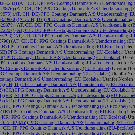
65233) (AT, CH, DE)
PPG Coatings Danmark A/S
Utendørsmaling 
9876) (AT, CH, DE)
PPG Coatings Danmark A/S
Utendørsmaling (
875) (AT, CH, DE)
PPG Coatings Danmark A/S
Utendørsmaling (EU
29880) (AT, CH, DE)
PPG Coatings Danmark A/S
Utendørsmaling 
9879) (AT, CH, DE)
PPG Coatings Danmark A/S
Utendørsmaling (
72207) (AT, CH, DE)
PPG Coatings Danmark A/S
Utendørsmaling (
6793) (AT, CH, DE)
PPG Coatings Danmark A/S
Utendørsmaling (E
798) (AT, CH, DE)
PPG Coatings Danmark A/S
Utendørsmaling (EU
(GB)
PPG Coatings Danmark A/S
Utendørsmaling (EU-Ecolabel)
Uten
(GB)
PPG Coatings Danmark A/S
Utendørsmaling (EU-Ecolabel)
Uten
GB)
PPG Coatings Danmark A/S
Utendørsmaling (EU-Ecolabel)
Utenf
PPG Coatings Danmark A/S
Utendørsmaling (EU-Ecolabel)
Utenfor N
PG Coatings Danmark A/S
Utendørsmaling (EU-Ecolabel)
Utenfor No
G Coatings Danmark A/S
Utendørsmaling (EU-Ecolabel)
Utenfor No
atings Danmark A/S
Utendørsmaling (EU-Ecolabel)
Utenfor Norden
) (CH, IT)
PPG Coatings Danmark A/S
Utendørsmaling (EU-Ecolabel
2) (GR)
PPG Coatings Danmark A/S
Utendørsmaling (EU-Ecolabel)
U
) (HR, SI)
PPG Coatings Danmark A/S
Utendørsmaling (EU-Ecolabel
8) (KR)
PPG Coatings Danmark A/S
Utendørsmaling (EU-Ecolabel)
U
) (IL)
PPG Coatings Danmark A/S
Utendørsmaling (EU-Ecolabel)
Ut
 (TR)
PPG Coatings Danmark A/S
Utendørsmaling (EU-Ecolabel)
Ute
 (KR)
PPG Coatings Danmark A/S
Utendørsmaling (EU-Ecolabel)
Ute
 (CN, JP, MY)
PPG Coatings Danmark A/S
Utendørsmaling (EU-Ecol
 (CH, IT)
PPG Coatings Danmark A/S
Utendørsmaling (EU-Ecolabel)
) (GR)
PPG Coatings Danmark A/S
Utendørsmaling (EU-Ecolabel)
Ut