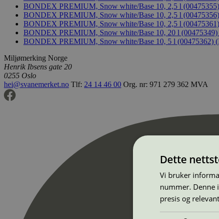
BONDEX PREMIUM, Snow white/Base 10, 2,5 l (00475355)
BONDEX PREMIUM, Snow white/Base 10, 2,5 l (00475356
BONDEX PREMIUM, Snow white/Base 10, 2,5 l (00475361)
BONDEX PREMIUM, Snow white/Base 10, 20 l (00475349)
BONDEX PREMIUM, Snow white/Base 10, 5 l (00475362) (
Miljømerking Norge
Henrik Ibsens gate 20
0255 Oslo
hei@svanemerket.no
Tlf:
24 14 46 00
Org. nr: 971 279 362 MVA
Dette netts
Vi bruker informa
nummer. Denne ide
presis og relevan