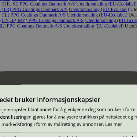
 (HR, SI)
PPG Coatings Danmark A/S
Utendørsmaling (EU-Ecolabel)
) (TR)
PPG Coatings Danmark A/S
Utendørsmaling (EU-Ecolabel)
Ute
 (IL)
PPG Coatings Danmark A/S
Utendørsmaling (EU-Ecolabel)
Ute
 (CN, JP, MY)
PPG Coatings Danmark A/S
Utendørsmaling (EU-Ecola
IL)
PPG Coatings Danmark A/S
Utendørsmaling (EU-Ecolabel)
Utenf
tedet bruker informasjonskapsler
sjonskapsler blant annet for å gjenkjenne deg som bruker i form
ntifiseringen gjøres for å analysere trafikken på nettstedet og 
t markedsføring i form av målretting av annonser.
Les mer