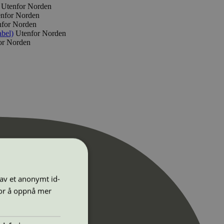
Utenfor Norden
nfor Norden
nfor Norden
bel)
Utenfor Norden
or Norden
 av et anonymt id-
for å oppnå mer