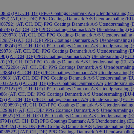
0850) (AT, CH, DE)
PPG Coatings Danmark A/S
Utendørsmaling (E
852) (AT, CH, DE)
PPG Coatings Danmark A/S
Utendørsmaling (EU-
66792) (AT, CH, DE)
PPG Coatings Danmark A/S
Utendørsmaling (
6797) (AT, CH, DE)
PPG Coatings Danmark A/S
Utendørsmaling (E
329878) (AT, CH, DE)
PPG Coatings Danmark A/S
Utendørsmaling 
29877) (AT, CH, DE)
PPG Coatings Danmark A/S
Utendørsmaling (
29874) (AT, CH, DE)
PPG Coatings Danmark A/S
Utendørsmaling (
9873) (AT, CH, DE)
PPG Coatings Danmark A/S
Utendørsmaling (E
0) (AT, CH, DE)
PPG Coatings Danmark A/S
Utendørsmaling (EU-E
) (AT, CH, DE)
PPG Coatings Danmark A/S
Utendørsmaling (EU-Ec
372206) (AT, CH, DE)
PPG Coatings Danmark A/S
Utendørsmaling
9884) (AT, CH, DE)
PPG Coatings Danmark A/S
Utendørsmaling (
883) (AT, CH, DE)
PPG Coatings Danmark A/S
Utendørsmaling (EU
0372205) (AT, CH, DE)
PPG Coatings Danmark A/S
Utendørsmaling
72212) (AT, CH, DE)
PPG Coatings Danmark A/S
Utendørsmaling (
6) (AT, CH, DE)
PPG Coatings Danmark A/S
Utendørsmaling (EU-E
) (AT, CH, DE)
PPG Coatings Danmark A/S
Utendørsmaling (EU-Ec
329893) (AT, CH, DE)
PPG Coatings Danmark A/S
Utendørsmaling
29891) (AT, CH, DE)
PPG Coatings Danmark A/S
Utendørsmaling 
9892) (AT, CH, DE)
PPG Coatings Danmark A/S
Utendørsmaling (E
794) (AT, CH, DE)
PPG Coatings Danmark A/S
Utendørsmaling (EU
99) (AT, CH, DE)
PPG Coatings Danmark A/S
Utendørsmaling (EU-
365232) (AT, CH, DE)
PPG Coatings Danmark A/S
Utendørsmaling