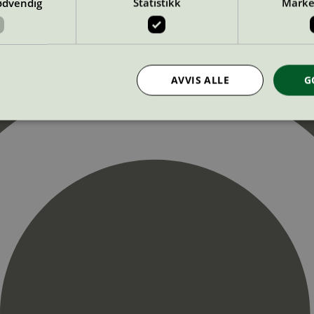
ødvendig
Statistikk
Marke
AVVIS ALLE
G
Strengt nødvendig
Statistikk
Markedsføring
nformasjonskapsler tillater kjernefunksjoner på nettstedet, som brukerinnlogging og k
rukes riktig uten strengt nødvendige informasjonskapsler.
Provider
/
Utløpsdato
Beskrivelse
Domene
InProgress
29
Cookien er satt slik at Hotjar kan spo
Hotjar Ltd
minutter
brukerens reise for et totalt antall økt
.svanemerket.no
54
ingen identifiserbar informasjon.
sekunder
29
Cookien er satt slik at Hotjar kan spo
Hotjar Ltd
minutter
brukerens reise for et totalt antall økt
.svanemerket.no
54
ingen identifiserbar informasjon.