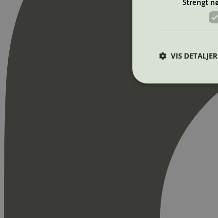
Strengt n
VIS DETALJER
Strengt nødvendige i
Nettstedet kan ikke b
Navn
_hjAbsoluteSession
_hjFirstSeen