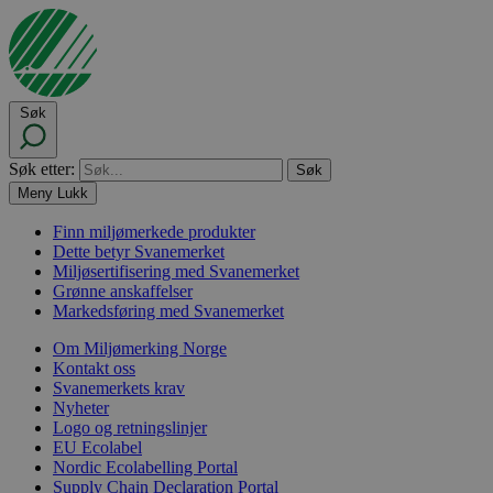
Søk
Søk etter:
Meny
Lukk
Finn miljømerkede produkter
Dette betyr Svanemerket
Miljøsertifisering med Svanemerket
Grønne anskaffelser
Markedsføring med Svanemerket
Om Miljømerking Norge
Kontakt oss
Svanemerkets krav
Nyheter
Logo og retningslinjer
EU Ecolabel
Nordic Ecolabelling Portal
Supply Chain Declaration Portal