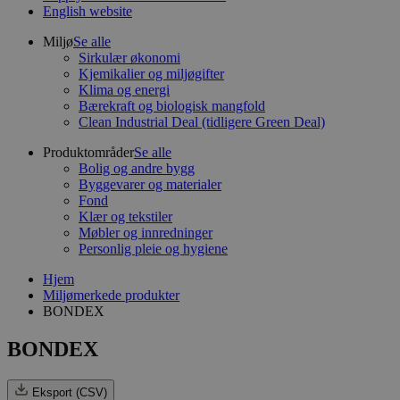
English website
Miljø
Se alle
Sirkulær økonomi
Kjemikalier og miljøgifter
Klima og energi
Bærekraft og biologisk mangfold
Clean Industrial Deal (tidligere Green Deal)
Produktområder
Se alle
Bolig og andre bygg
Byggevarer og materialer
Fond
Klær og tekstiler
Møbler og innredninger
Personlig pleie og hygiene
Hjem
Miljømerkede produkter
BONDEX
BONDEX
Eksport (CSV)