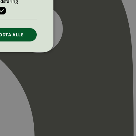
dsføring
ODTA ALLE
ontoadministrasjon.
re begynnelsen på
er. Den inneholder
re begynnelsen på
er. Den inneholder