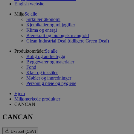
English website
Miljø
Se alle
Sirkulær økonomi
Kjemikalier og miljøgifter
Klima og energi
Bærekraft og biologisk mangfold
Clean Industrial Deal (tidligere Green Deal)
Produktområder
Se alle
Bolig og andre bygg
Byggevarer og materialer
Fond
Klær og tekstiler
Møbler og innredninger
Personlig pleie og hygiene
Hjem
Miljømerkede produkter
CANCAN
CANCAN
Eksport (CSV)