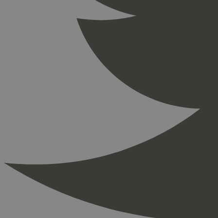
_ga_PHYYHD0E0G