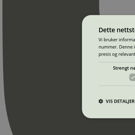
Dette netts
Vi bruker informa
nummer. Denne ide
presis og relevan
Strengt n
VIS DETALJER