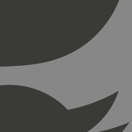
ontoadministrasjon.
re begynnelsen på
er. Den inneholder
re begynnelsen på
er. Den inneholder
press. Tester om
kke
å fortelle Hotjar om
ingen som er