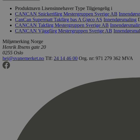
Produktnavn
Lisensinnehaver
Type
Tilgjengelig i
CANCAN Snickerifärg
Mestergruppen Sverige AB
Innendørs
CanCan Supermatt Takfärg bas A
Gjøco AS
Innendørsmaling
D
CANCAN Takfärg
Mestergruppen Sverige AB
Innendørsmali
CANCAN Väggfärg
Mestergruppen Sverige AB
Innendørsmal
Miljømerking Norge
Henrik Ibsens gate 20
0255 Oslo
hei@svanemerket.no
Tlf:
24 14 46 00
Org. nr: 971 279 362 MVA