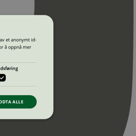
 av et anonymt id-
for å oppnå mer
dsføring
ODTA ALLE