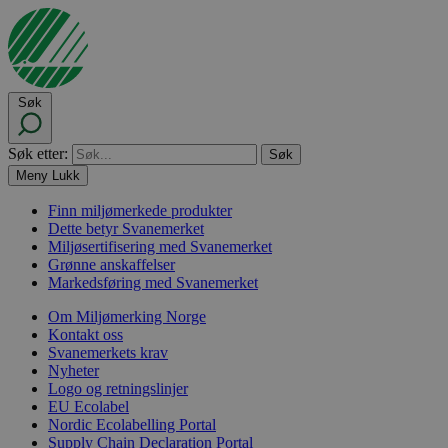
Søk
Søk etter:
Meny
Lukk
Finn miljømerkede produkter
Dette betyr Svanemerket
Miljøsertifisering med Svanemerket
Grønne anskaffelser
Markedsføring med Svanemerket
Om Miljømerking Norge
Kontakt oss
Svanemerkets krav
Nyheter
Logo og retningslinjer
EU Ecolabel
Nordic Ecolabelling Portal
Supply Chain Declaration Portal