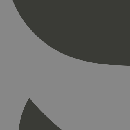
Strengt nødvendige i
Nettstedet kan ikke b
Navn
_hjAbsoluteSession
_hjFirstSeen
pageviewCount
nelapi-product-archi
nelapi-last-visited-
wordpress_test_coo
_hjIncludedInPage