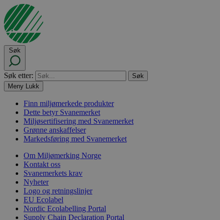
Søk
Søk etter:
Meny
Lukk
Finn miljømerkede produkter
Dette betyr Svanemerket
Miljøsertifisering med Svanemerket
Grønne anskaffelser
Markedsføring med Svanemerket
Om Miljømerking Norge
Kontakt oss
Svanemerkets krav
Nyheter
Logo og retningslinjer
EU Ecolabel
Nordic Ecolabelling Portal
Supply Chain Declaration Portal