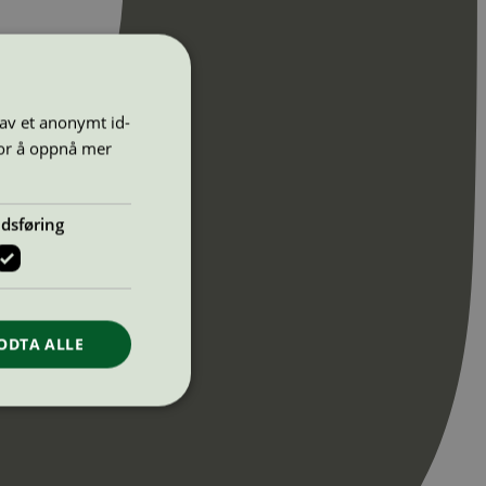
 av et anonymt id-
for å oppnå mer
dsføring
ODTA ALLE