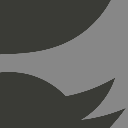
ontoadministrasjon.
re begynnelsen på
er. Den inneholder
re begynnelsen på
er. Den inneholder
press. Tester om
kke
å fortelle Hotjar om
ingen som er