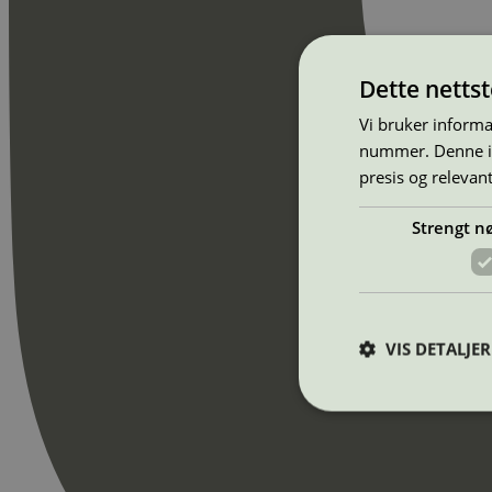
Dette netts
Vi bruker informa
nummer. Denne ide
presis og relevan
Strengt n
VIS DETALJER