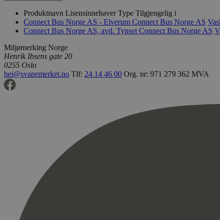
Produktnavn
Lisensinnehaver
Type
Tilgjengelig i
Connect Bus Norge AS - Elverum
Connect Bus Norge AS
Vas
Connect Bus Norge AS, avd. Tynset
Connect Bus Norge AS
V
Miljømerking Norge
Henrik Ibsens gate 20
0255 Oslo
hei@svanemerket.no
Tlf:
24 14 46 00
Org. nr: 971 279 362 MVA