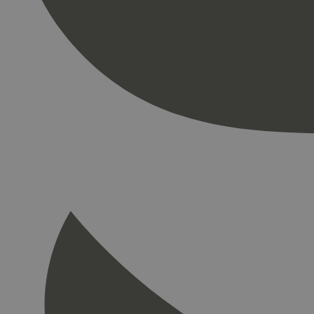
Strengt nødvendige i
Nettstedet kan ikke b
Navn
_hjAbsoluteSession
_hjFirstSeen
pageviewCount
nelapi-product-archi
nelapi-last-visited-
wordpress_test_coo
_hjIncludedInPage