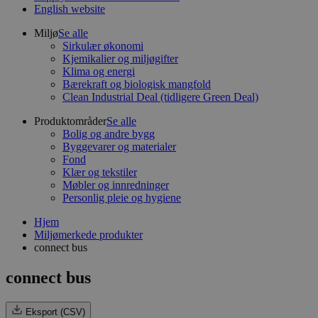
English website
Miljø
Se alle
Sirkulær økonomi
Kjemikalier og miljøgifter
Klima og energi
Bærekraft og biologisk mangfold
Clean Industrial Deal (tidligere Green Deal)
Produktområder
Se alle
Bolig og andre bygg
Byggevarer og materialer
Fond
Klær og tekstiler
Møbler og innredninger
Personlig pleie og hygiene
Hjem
Miljømerkede produkter
connect bus
connect bus
Eksport (CSV)