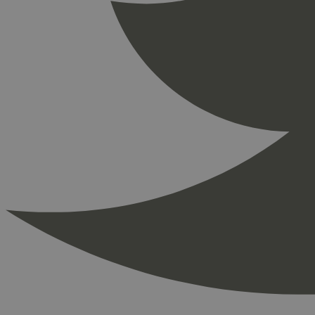
_ga_PHYYHD0E0G