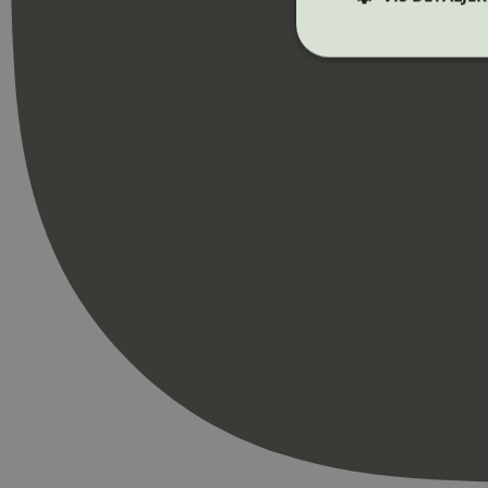
Strengt nødvendige i
Nettstedet kan ikke b
Navn
_hjAbsoluteSession
_hjFirstSeen
pageviewCount
nelapi-product-archi
nelapi-last-visited-