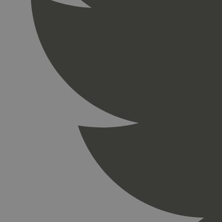
_gid
_ga_PHYYHD0E0G