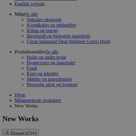
English website
Miljø
Se alle
Sirkulær økonomi
Kjemikalier og miljøgifter
Klima og energi
Bærekraft og biologisk mangfold
Clean Industrial Deal (tidligere Green Deal)
Produktområder
Se alle
Bolig og andre bygg
Byggevarer og materialer
Fond
Klær og tekstiler
Møbler og innredninger
Personlig pleie og hygiene
Hjem
Miljømerkede produkter
New Works
New Works
Eksport (CSV)