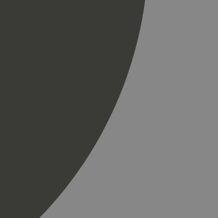
til å skille unike
r som en
spørsel på et
og kampanjedata for
ics. Den lagrer og
ukes til å telle og