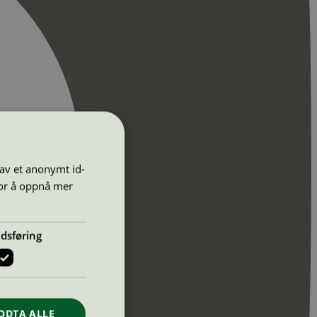
 av et anonymt id-
for å oppnå mer
dsføring
ODTA ALLE