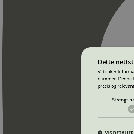
Dette netts
Vi bruker informa
nummer. Denne ide
presis og relevan
Strengt n
VIS DETALJER