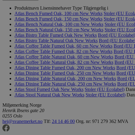
Produktnavn
Lisensinnehaver
Type
Tilgjengelig i
Atlas Bench Fumed Oak, 100 cm
New Works
Stoler (EU Ecol
Atlas Bench Fumed Oak, 150 cm
New Works
Stoler (EU Ecol
Atlas Bench Natural Oak, 100 cm
New Works
Stoler (EU Ecol
Atlas Bench Natural Oak, 150 cm
New Works
Stoler (EU Ecol
Atlas Bistro Table Fumed Oak
New Works
Bord (EU Ecolabel
Atlas Bistro Table Natural Oak
New Works
Bord (EU Ecolabel
Atlas Coffee Table Fumed Oak, 60 cm
New Works
Bord (EU E
Atlas Coffee Table Fumed Oak, 82 cm
New Works
Bord (EU E
Atlas Coffee Table Natural Oak, 60 cm
New Works
Bord (EU 
Atlas Coffee Table Natural Oak, 82 cm
New Works
Bord (EU 
Atlas Dining Table Fumed Oak, 200 cm
New Works
Bord (EU
Atlas Dining Table Fumed Oak, 250 cm
New Works
Bord (EU
Atlas Dining Table Natural Oak, 200 cm
New Works
Bord (EU
Atlas Dining Table Natural Oak, 250 cm
New Works
Bord (EU
Atlas Stool Fumed Oak
New Works
Stoler (EU Ecolabel)
Danm
Atlas Stool Natural Oak
New Works
Stoler (EU Ecolabel)
Danm
Miljømerking Norge
Henrik Ibsens gate 20
0255 Oslo
hei@svanemerket.no
Tlf:
24 14 46 00
Org. nr: 971 279 362 MVA