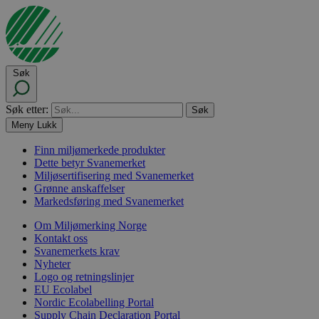
Søk
Søk etter:
Meny
Lukk
Finn miljømerkede produkter
Dette betyr Svanemerket
Miljøsertifisering med Svanemerket
Grønne anskaffelser
Markedsføring med Svanemerket
Om Miljømerking Norge
Kontakt oss
Svanemerkets krav
Nyheter
Logo og retningslinjer
EU Ecolabel
Nordic Ecolabelling Portal
Supply Chain Declaration Portal