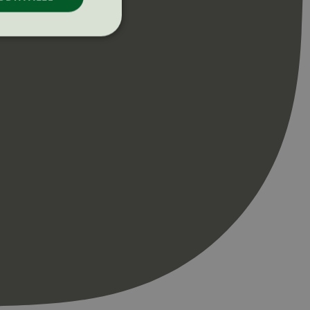
ontoadministrasjon.
re begynnelsen på
er. Den inneholder
re begynnelsen på
er. Den inneholder