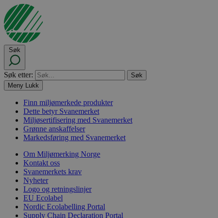
Søk
Søk etter:
Meny
Lukk
Finn miljømerkede produkter
Dette betyr Svanemerket
Miljøsertifisering med Svanemerket
Grønne anskaffelser
Markedsføring med Svanemerket
Om Miljømerking Norge
Kontakt oss
Svanemerkets krav
Nyheter
Logo og retningslinjer
EU Ecolabel
Nordic Ecolabelling Portal
Supply Chain Declaration Portal