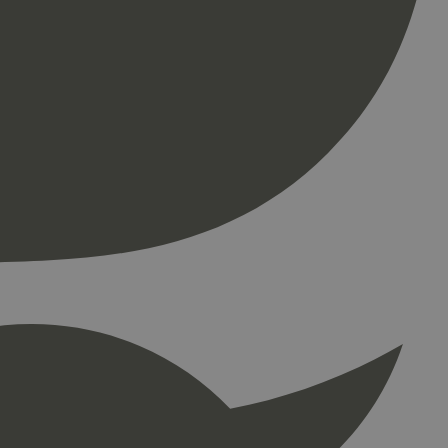
ontoadministrasjon.
re begynnelsen på
er. Den inneholder
re begynnelsen på
er. Den inneholder
press. Tester om
kke
å fortelle Hotjar om