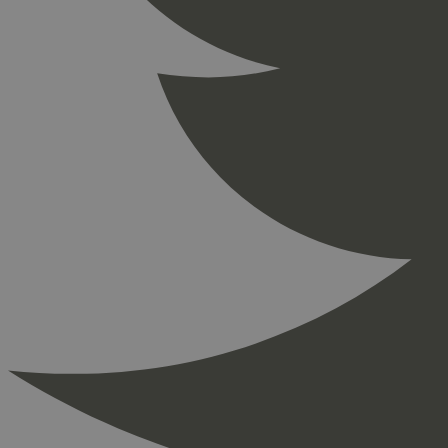
_ga_PHYYHD0E0G