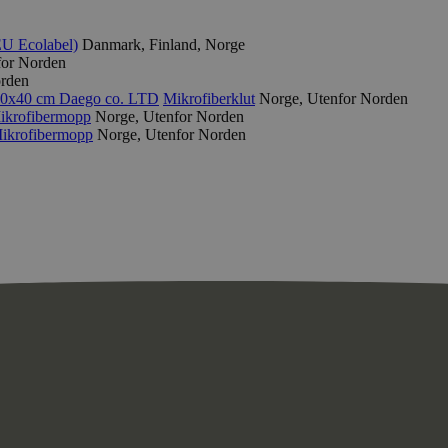
EU Ecolabel)
Danmark, Finland, Norge
for Norden
orden
 40x40 cm
Daego co. LTD
Mikrofiberklut
Norge, Utenfor Norden
ikrofibermopp
Norge, Utenfor Norden
ikrofibermopp
Norge, Utenfor Norden