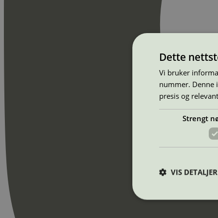
Dette netts
Vi bruker informa
nummer. Denne ide
presis og relevan
Strengt n
VIS DETALJER