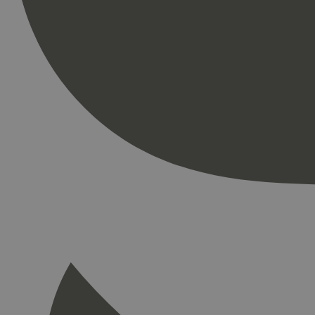
Strengt nødvendige i
Nettstedet kan ikke b
Navn
_hjAbsoluteSession
_hjFirstSeen
pageviewCount
nelapi-product-archi
nelapi-last-visited-
wordpress_test_coo
_hjIncludedInPage