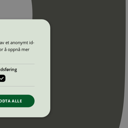
 av et anonymt id-
for å oppnå mer
dsføring
ODTA ALLE