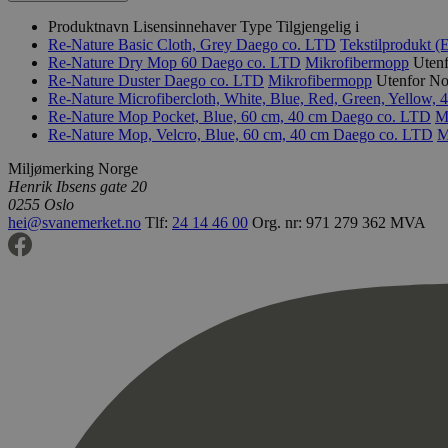
Produktnavn
Lisensinnehaver
Type
Tilgjengelig i
Re-Nature Basic Cloth, Grey
Daego co. LTD
Tekstilprodukt (
Re-Nature Dry Mop 60
Daego co. LTD
Mikrofibermopp
Uten
Re-Nature Duster
Daego co. LTD
Mikrofibermopp
Utenfor N
Re-Nature Microfibercloth, White, Blue, Red, Green, Yellow,
Re-Nature Mop Pocket, Blue, 60 cm, 40 cm
Daego co. LTD
M
Re-Nature Mop, Velcro, Blue, 60 cm, 40 cm
Daego co. LTD
M
Miljømerking Norge
Henrik Ibsens gate 20
0255 Oslo
hei@svanemerket.no
Tlf:
24 14 46 00
Org. nr: 971 279 362 MVA