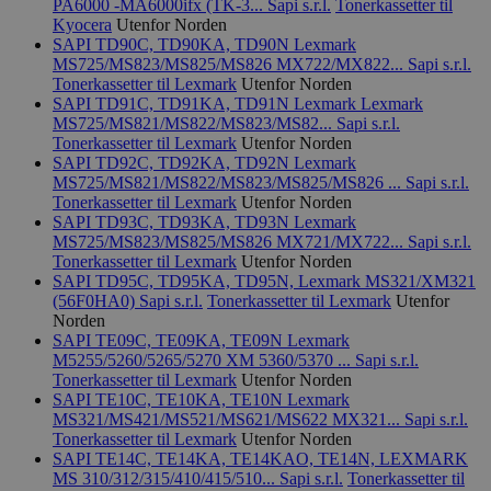
PA6000 -MA6000ifx (TK-3...
Sapi s.r.l.
Tonerkassetter til
svanemerket.no
Kyocera
Utenfor Norden
SAPI TD90C, TD90KA, TD90N Lexmark
MS725/MS823/MS825/MS826 MX722/MX822...
Sapi s.r.l.
Tonerkassetter til Lexmark
Utenfor Norden
_hjIncludedInPageviewSample
2 minutter
Hotjar Ltd
svanemerket.no
SAPI TD91C, TD91KA, TD91N Lexmark Lexmark
MS725/MS821/MS822/MS823/MS82...
Sapi s.r.l.
Tonerkassetter til Lexmark
Utenfor Norden
SAPI TD92C, TD92KA, TD92N Lexmark
MS725/MS821/MS822/MS823/MS825/MS826 ...
Sapi s.r.l.
Tonerkassetter til Lexmark
Utenfor Norden
SAPI TD93C, TD93KA, TD93N Lexmark
MS725/MS823/MS825/MS826 MX721/MX722...
Sapi s.r.l.
Tonerkassetter til Lexmark
Utenfor Norden
SAPI TD95C, TD95KA, TD95N, Lexmark MS321/XM321
(56F0HA0)
Sapi s.r.l.
Tonerkassetter til Lexmark
Utenfor
Provider
/
Navn
Utløpsdato
Beskrivelse
Norden
Domene
SAPI TE09C, TE09KA, TE09N Lexmark
_gat_UA-
.svanemerket.no
54
Dette er en 
M5255/5260/5265/5270 XM 5360/5370 ...
Sapi s.r.l.
Provider
/
Navn
Utløpsdato
Beskrivels
33776333-1
sekunder
informasjons
Domene
Tonerkassetter til Lexmark
Utenfor Norden
Google Analyt
SAPI TE10C, TE10KA, TE10N Lexmark
mønsterelem
_fbp
3 måneder
Brukt av F
Meta Platform
navnet inneh
MS321/MS421/MS521/MS621/MS622 MX321...
Sapi s.r.l.
å levere e
Inc.
identitetsnu
Tonerkassetter til Lexmark
Utenfor Norden
reklamepr
.svanemerket.no
kontoen elle
som for e
SAPI TE14C, TE14KA, TE14KAO, TE14N, LEXMARK
er relatert til
sanntidsb
MS 310/312/315/410/415/510...
Sapi s.r.l.
Tonerkassetter til
variant av _g
tredjepar