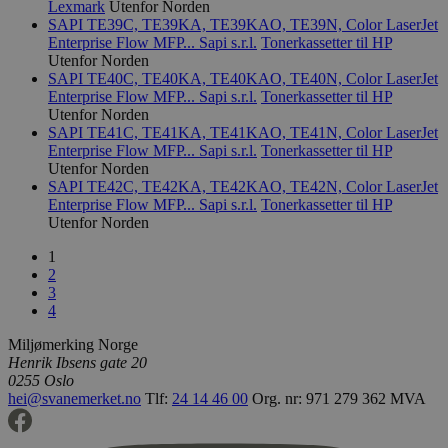
informasjon
Lexmark
Utenfor Norden
brukes til å 
SAPI TE39C, TE39KA, TE39KAO, TE39N, Color LaserJet
VISITOR_INFO1_LIVE
5 måneder
Denne
Google LLC
mengden data
4 uker
informasj
.youtube.com
Enterprise Flow MFP...
Sapi s.r.l.
Tonerkassetter til HP
Google på ne
er satt av
høyt trafikk
Utenfor Norden
å holde ov
SAPI TE40C, TE40KA, TE40KAO, TE40N, Color LaserJet
brukerpref
_hjid
11
Hotjar-infor
Hotjar Ltd
Youtube-v
Enterprise Flow MFP...
Sapi s.r.l.
Tonerkassetter til HP
måneder 4
Denne
.svanemerket.no
innebygd i
Utenfor Norden
uker
informasjons
den kan o
når kunden f
SAPI TE41C, TE41KA, TE41KAO, TE41N, Color LaserJet
om besøk
en side med H
Enterprise Flow MFP...
Sapi s.r.l.
Tonerkassetter til HP
nettstedet
Den brukes t
nye eller 
Utenfor Norden
tilfeldige br
versjonen
SAPI TE42C, TE42KA, TE42KAO, TE42N, Color LaserJet
for nettstede
Youtube-
Dette sikrer 
Enterprise Flow MFP...
Sapi s.r.l.
Tonerkassetter til HP
grensesnit
etterfølgend
Utenfor Norden
samme side ti
YSC
Sesjon
Denne
Google LLC
samme bruke
informasj
.youtube.com
1
er satt av
_ga
2 år
Dette
Google LLC
2
å spore vi
informasjon
.svanemerket.no
innebygde
3
er knyttet ti
4
Universal Ana
iutk
5 måneder
Gjenkjenn
Issuu Inc.
en betydelig
3 uker
brukerens
.issuu.com
Googles mer
Miljømerking Norge
hvilke Iss
analysetjene
Henrik Ibsens gate 20
dokumente
informasjon
lest.
0255 Oslo
brukes til å s
brukere ved å
hei@svanemerket.no
Tlf:
24 14 46 00
Org. nr: 971 279 362 MVA
tilfeldig ge
som en klient
Den er inklud