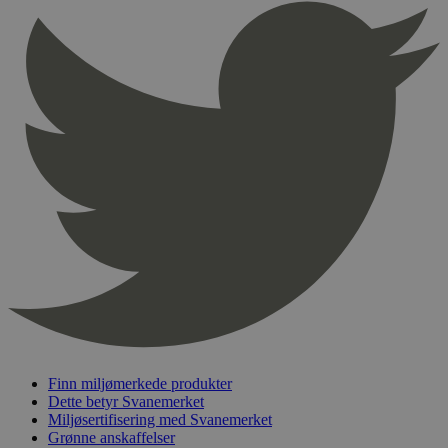
Finn miljømerkede produkter
Dette betyr Svanemerket
Miljøsertifisering med Svanemerket
Grønne anskaffelser