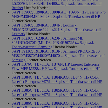
L5200/HL-L6300/HL-L6400...
Sapi s.r.l.
Tonerkassetter til
Brother
Utenfor Norden
SAPI T390C, T390KA, T390KAO, T390N, HP Laserjet Pro
M404/M304/MFP M428...
Sapi s.r.l.
Tonerkassetter til HP
Utenfor Norden
SAPI T394C, T394KA, T394N, Lexmark
MS/MX521,622,mx522,ms621
Sapi s.r.l.
Tonerkassetter til
Lexmark
Utenfor Norden
SAPI T623C, T623KA, T623N, Samsung ML
3471ND/3470D (ML-D3470B /SU672A)...
Sapi s.r.l.
Tonerkassetter til Samsung
Utenfor Norden
SAPI T913C, T913KA, T913N, Samsung PROXPRESS
M3820/M3870/M4020//M4070 ...
Sapi s.r.l.
Tonerkassetter til
Samsung
Utenfor Norden
SAPI TB76C, TB76KA, TB76N, HP Laserjet Enterprice
Flow MFP M528z, HP L...
Sapi s.r.l.
Tonerkassetter til HP
Utenfor Norden
SAPI TB84C, TB84KA, TB84KAO, TB84N, HP Color
LaserJet Enterprise M751 ...
Sapi s.r.l.
Tonerkassetter til HP
Utenfor Norden
SAPI TB85C, TB85KA, TB85KAO, TB85N, HP Color
LaserJet Enterprise M751 ...
Sapi s.r.l.
Tonerkassetter til HP
Utenfor Norden
SAPI TB86C, TB86KA, TB86KAO, TB86N, HP Color
LaserJet Enterprise M751 ...
Sapi s.r.l.
Tonerkassetter til HP