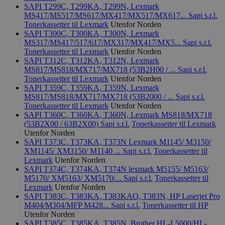
SAPI T299C, T299KA, T299N, Lexmark
MS417/MS517/MS617/MX417/MX517/MX617...
Sapi s.r.l.
Tonerkassetter til Lexmark
Utenfor Norden
SAPI T300C, T300KA, T300N, Lexmark
MS317/MS417/517/617/MX317/MX417/MX5...
Sapi s.r.l.
Tonerkassetter til Lexmark
Utenfor Norden
SAPI T312C, T312KA, T312N, Lexmark
MS817/MS818/MX717/MX718 (53B2H00 / ...
Sapi s.r.l.
Tonerkassetter til Lexmark
Utenfor Norden
SAPI T359C, T359KA, T359N, Lexmark
MS817/MS818/MX717/MX718 (53B2000 / ...
Sapi s.r.l.
Tonerkassetter til Lexmark
Utenfor Norden
SAPI T360C, T360KA, T360N, Lexmark MS818/MX718
(53B2X00 / 63B2X00)
Sapi s.r.l.
Tonerkassetter til Lexmark
Utenfor Norden
SAPI T373C, T373KA, T373N Lexmark M1145/ M3150/
XM1145/ XM3150/ M1140 ...
Sapi s.r.l.
Tonerkassetter til
Lexmark
Utenfor Norden
SAPI T374C, T374KA, T374N lexmark M5155/ M5163/
M5170/ XM5163/ XM5170/...
Sapi s.r.l.
Tonerkassetter til
Lexmark
Utenfor Norden
SAPI T383C, T383KA, T383KAO, T383N, HP Laserjet Pro
M404/M304/MFP M428...
Sapi s.r.l.
Tonerkassetter til HP
Utenfor Norden
SAPI T385C, T385KA, T385N, Brother HL-L5000/HL-