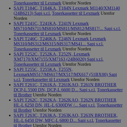
Tonerkassetter til Lexmark
Utenfor Norden
SAPI T184C, T184KA, T184N Lexmark M1140/XM1140
(24B6213)
Sapi s.r.l.
Tonerkassetter til Lexmark
Utenfor
Norden
SAPI T241C, T241KA, T241N Lexmark
MS710/MS711/MS810/MS811/MS812/MS817/...
Sapi s.r.l.
Tonerkassetter til Lexmark
Utenfor Norden
SAPI T246C, T246KA, T246N Lexmark Lexmark
MS310/MS312/MS315/MS317/MS41...
Sapi s.r.l.
Tonerkassetter til Lexmark
Utenfor Norden
SAPI T252C, T252KA, T252N, Lexmark
XM7170/XM7155/XM7163 (24B6020)
Sapi s.r.l.
Tonerkassetter til Lexmark
Utenfor Norden
SAPI T255C, T255KA, T255N,
LexmarkMS517/MS617/MX517/MX617 (51BX00)
Sapi
s.r.l.
Tonerkassetter til Lexmark
Utenfor Norden
SAPI T261C, T261KA, T261KAO, T261N BROTHER
DCP-L 5500 DN, DCP-L 6600 D...
Sapi s.r.l.
Tonerkassetter
til Brother
Utenfor Norden
SAPI T262C, T262KA, T262KAO, T262N BROTHER
HL-L 6250 DN, HL-L 6300DW /...
Sapi s.r.l.
Tonerkassetter
til Brother
Utenfor Norden
SAPI T263C, T263KA, T263KAO, T263N BROTHER,
HL-L 6450 DW, MFC-L 6800 D...
Sapi s.r.l.
Tonerkassetter
til Brother
Utenfor Norden