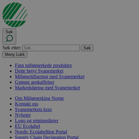
Søk
Søk etter:
Meny
Lukk
Finn miljømerkede produkter
Dette betyr Svanemerket
Miljøsertifisering med Svanemerket
Grønne anskaffelser
Markedsføring med Svanemerket
Om Miljømerking Norge
Kontakt oss
Svanemerkets krav
Nyheter
Logo og retningslinjer
EU Ecolabel
Nordic Ecolabelling Portal
Supply Chain Declaration Portal