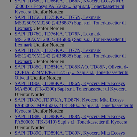
SAPI TD66C, TD66KA, TD66N, Kyocera Ecosys MA
Provider
/
Navn
Utløpsdato
5500ifx / Ecosys PA 5500x...
Sapi s.r.l.
Tonerkassetter til
Domene
Kyocera
Utenfor Norden
SAPI TD75C. TD75KA, TD75N, Lexmark
_hjAbsoluteSessionInProgress
29
Hotjar Ltd
minutter
.svanemerket.no
MS3250/XM3250 (24B6887)
Sapi s.r.l.
Tonerkassetter til
54
Lexmark
Utenfor Norden
sekunder
SAPI TD76C, TD76KA, TD76N, Lexmark
MS1246/XM1246 (24B6886)
Sapi s.r.l.
Tonerkassetter til
Lexmark
Utenfor Norden
SAPI TD77C, TD77KA, TD77N, Lexmark
MS1242/XM1242 (24B6885)
Sapi s.r.l.
Tonerkassetter til
_hjFirstSeen
29
Hotjar Ltd
minutter
.svanemerket.no
Lexmark
Utenfor Norden
54
SAPI TD85C, TD85KA, TD85KAO, TD85N, Olivetti d-
sekunder
COPIA 5524MF/PG L2755 (...
Sapi s.r.l.
Tonerkassetter til
Olivetti
Utenfor Norden
SAPI TD86C, TD86KA, TD86N, Kyocera Mita Ecosys
MA4500i (TK-3300)
Sapi s.r.l.
Tonerkassetter til Kyocera
Utenfor Norden
pageviewCount
.svanemerket.no
Sesjon
SAPI TD87C,TD87KA, TD87N, Kyocera Mita Ecosys
nelapi-product-archive-filters
svanemerket.no
4 dager 4
PA4500X -MA4500X (TK-340...
Sapi s.r.l.
Tonerkassetter til
timer
Kyocera
Utenfor Norden
SAPI TD88C, TD88KA, TD88N, Kyocera Mita Ecosys
nelapi-last-visited-category
svanemerket.no
4 dager 4
timer
PA5000X (TK-3410)
Sapi s.r.l.
Tonerkassetter til Kyocera
Utenfor Norden
wordpress_test_cookie
Sesjon
Automattic
SAPI TD89C, TD89KA, TD89N, Kyocera Mita Ecosys
Inc.