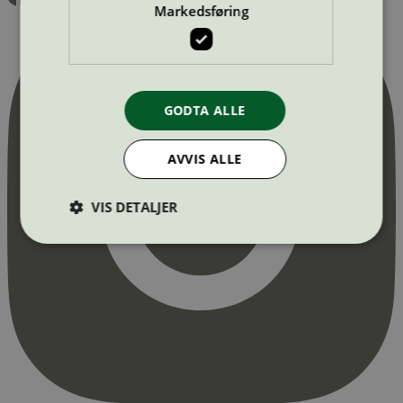
Markedsføring
GODTA ALLE
AVVIS ALLE
VIS DETALJER
Strengt nødvendig
Statistikk
Markedsføring
Strengt nødvendige informasjonskapsler tillater
kjernefunksjoner på nettstedet, som
brukerinnlogging og kontoadministrasjon.
Nettstedet kan ikke brukes riktig uten strengt
nødvendige informasjonskapsler.