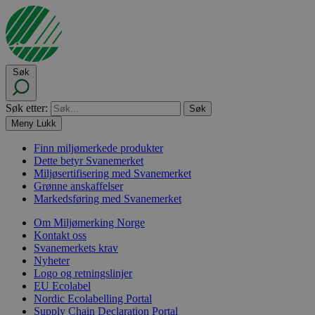
Søk
Søk etter:
Meny
Lukk
Finn miljømerkede produkter
Dette betyr Svanemerket
Miljøsertifisering med Svanemerket
Grønne anskaffelser
Markedsføring med Svanemerket
Om Miljømerking Norge
Kontakt oss
Svanemerkets krav
Nyheter
Logo og retningslinjer
EU Ecolabel
Nordic Ecolabelling Portal
Supply Chain Declaration Portal