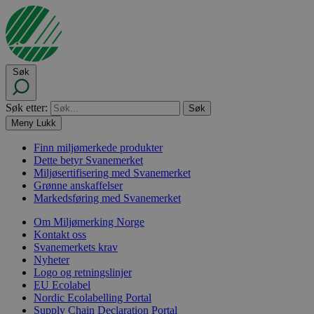
Søk
Søk etter:
Meny
Lukk
Finn miljømerkede produkter
Dette betyr Svanemerket
Miljøsertifisering med Svanemerket
Grønne anskaffelser
Markedsføring med Svanemerket
Om Miljømerking Norge
Kontakt oss
Svanemerkets krav
Nyheter
Logo og retningslinjer
EU Ecolabel
Nordic Ecolabelling Portal
Supply Chain Declaration Portal