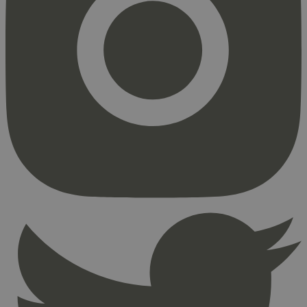
Strengt nødvendig
Statistikk
Markedsføring
Strengt nødvendige informasjonskapsler tillater
kjernefunksjoner på nettstedet, som
brukerinnlogging og kontoadministrasjon.
Nettstedet kan ikke brukes riktig uten strengt
nødvendige informasjonskapsler.
Provider
/
Navn
Utløpsdato
Domene
_hjAbsoluteSessionInProgress
29
Hotjar Ltd
minutter
.svanemerket.no
54
sekunder
_hjFirstSeen
29
Hotjar Ltd
minutter
.svanemerket.no
54
sekunder