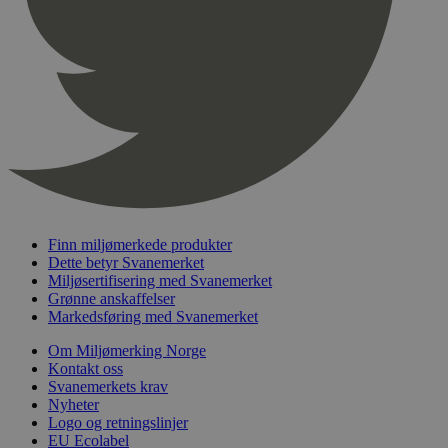
pageviewCount
.svanemerket.no
Sesjon
nelapi-product-archive-filters
svanemerket.no
4 dager 4
timer
nelapi-last-visited-category
svanemerket.no
4 dager 4
timer
wordpress_test_cookie
Sesjon
Automattic
Inc.
svanemerket.no
_hjIncludedInPageviewSample
2 minutter
Hotjar Ltd
Finn miljømerkede produkter
svanemerket.no
Dette betyr Svanemerket
Miljøsertifisering med Svanemerket
Grønne anskaffelser
Markedsføring med Svanemerket
Om Miljømerking Norge
Kontakt oss
Svanemerkets krav
Nyheter
Logo og retningslinjer
Provider
/
EU Ecolabel
Navn
Utløpsdato
Beskrivelse