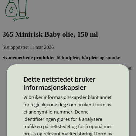
365 Minirisk Baby olie, 150 ml
Sist oppdatert
11 mar 2026
Svanemerkede produkter til hudpleie, hårpleie og sminke
Inneholder ingen hormonforstyrrende stoffer, eller stoffer som
er klassifisert som allergifremkallende.
Dette nettstedet bruker
Lett nedbrytbare og strengt kontrollerte stoffer, noe som gir
mindre forurensing av innsjøer, elver og hav.
informasjonskapsler
Effektiv og resirkulerbar emballasje – sparer naturressurser
Vi bruker informasjonskapsler blant annet
Strekkode (GTIN):
for å gjenkjenne deg som bruker i form av
7340191170308
Vis alle GTIN
Vis færre GTIN
et anonymt id-nummer. Denne
Type:
Lotion og hudpleie barn
identifiseringen gjøres for å analysere
Lisensnummer:
5090 0003
(
5090 0097
)
trafikken på nettstedet og for å oppnå mer
Miljømerke:
Svanemerket
presis og relevant markedsføring i form av
Merkevare:
Coop 365 Minirisk