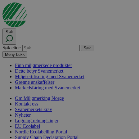
Søk
Søk etter:
Meny
Lukk
Finn miljømerkede produkter
Dette betyr Svanemerket
Miljøsertifisering med Svanemerket
Grønne anskaffelser
Markedsføring med Svanemerket
Om Miljømerking Norge
Kontakt oss
Svanemerkets krav
Nyheter
Logo og retningslinjer
EU Ecolabel
Nordic Ecolabelling Portal
Supply Chain Declaration Portal