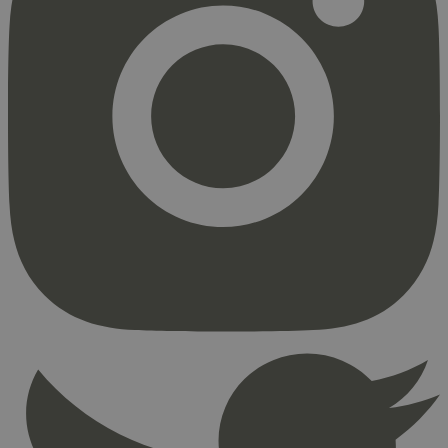
Strengt nødvendig
Statistikk
Markedsføring
Strengt nødvendige informasjonskapsler tillater
kjernefunksjoner på nettstedet, som
brukerinnlogging og kontoadministrasjon.
Nettstedet kan ikke brukes riktig uten strengt
nødvendige informasjonskapsler.
Provider
/
Navn
Utløpsdato
Domene
_hjAbsoluteSessionInProgress
29
Hotjar Ltd
minutter
.svanemerket.no
54
sekunder
_hjFirstSeen
29
Hotjar Ltd
minutter
.svanemerket.no
54
sekunder