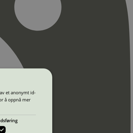
 av et anonymt id-
for å oppnå mer
dsføring