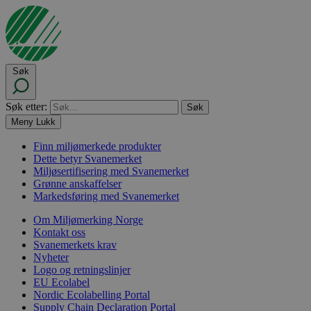
Søk
Søk etter:
Meny
Lukk
Finn miljømerkede produkter
Dette betyr Svanemerket
Miljøsertifisering med Svanemerket
Grønne anskaffelser
Markedsføring med Svanemerket
Om Miljømerking Norge
Kontakt oss
Svanemerkets krav
Nyheter
Logo og retningslinjer
EU Ecolabel
Nordic Ecolabelling Portal
Supply Chain Declaration Portal