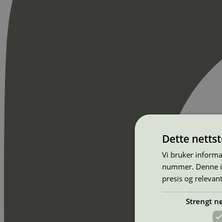
Dette netts
Vi bruker informa
nummer. Denne ide
presis og relevan
Strengt n