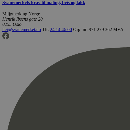
Svanemerkets krav til maling, beis og lakk
Miljømerking Norge
Henrik Ibsens gate 20
0255 Oslo
hei@svanemerket.no
Tlf:
24 14 46 00
Org. nr: 971 279 362 MVA