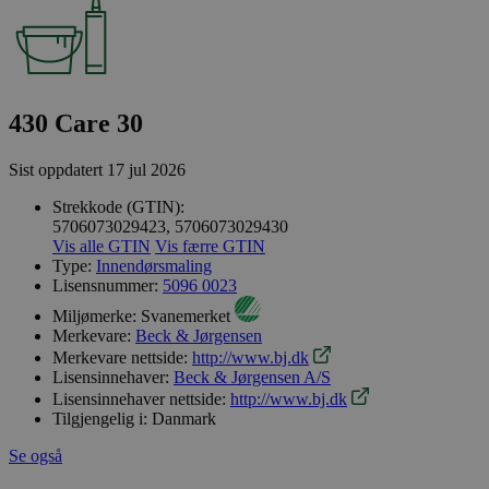
430 Care 30
Sist oppdatert
17 jul 2026
Strekkode (GTIN):
5706073029423, 5706073029430
Vis alle GTIN
Vis færre GTIN
Type:
Innendørsmaling
Lisensnummer:
5096 0023
Miljømerke:
Svanemerket
Merkevare:
Beck & Jørgensen
Merkevare nettside:
http://www.bj.dk
Lisensinnehaver:
Beck & Jørgensen A/S
Lisensinnehaver nettside:
http://www.bj.dk
Tilgjengelig i:
Danmark
Se også