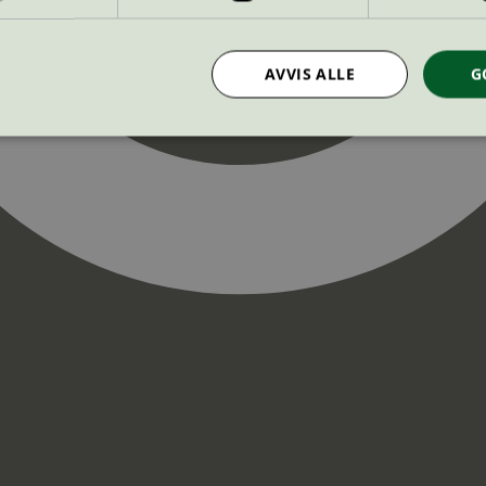
AVVIS ALLE
G
Strengt nødvendig
Statistikk
Markedsføring
nformasjonskapsler tillater kjernefunksjoner på nettstedet, som brukerinnlogging og k
rukes riktig uten strengt nødvendige informasjonskapsler.
Provider
/
Utløpsdato
Beskrivelse
Domene
InProgress
29
Cookien er satt slik at Hotjar kan spo
Hotjar Ltd
minutter
brukerens reise for et totalt antall økt
.svanemerket.no
54
ingen identifiserbar informasjon.
sekunder
29
Cookien er satt slik at Hotjar kan spo
Hotjar Ltd
minutter
brukerens reise for et totalt antall økt
.svanemerket.no
54
ingen identifiserbar informasjon.
sekunder
.svanemerket.no
Sesjon