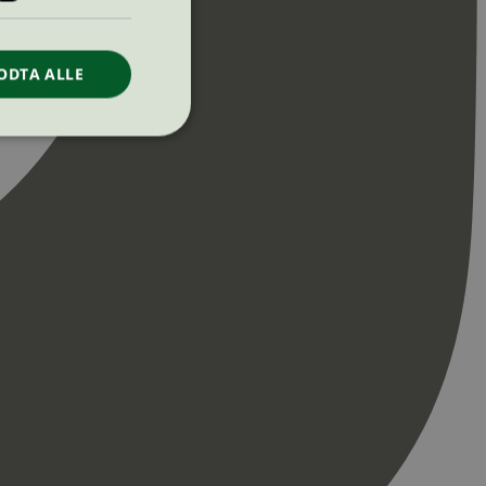
ODTA ALLE
ontoadministrasjon.
re begynnelsen på
er. Den inneholder
re begynnelsen på
er. Den inneholder