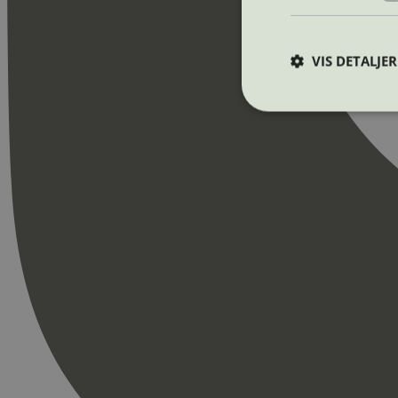
VIS DETALJER
Strengt nødvendige i
Nettstedet kan ikke b
Navn
_hjAbsoluteSession
_hjFirstSeen
pageviewCount