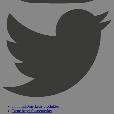
Provider
/
Navn
Utløpsdato
Domene
_hjAbsoluteSessionInProgress
29
Hotjar Ltd
minutter
.svanemerket.no
54
sekunder
_hjFirstSeen
29
Hotjar Ltd
minutter
.svanemerket.no
54
sekunder
pageviewCount
.svanemerket.no
Sesjon
nelapi-product-archive-filters
svanemerket.no
4 dager 4
timer
nelapi-last-visited-category
svanemerket.no
4 dager 4
timer
Finn miljømerkede produkter
Dette betyr Svanemerket
wordpress_test_cookie
Sesjon
Automattic