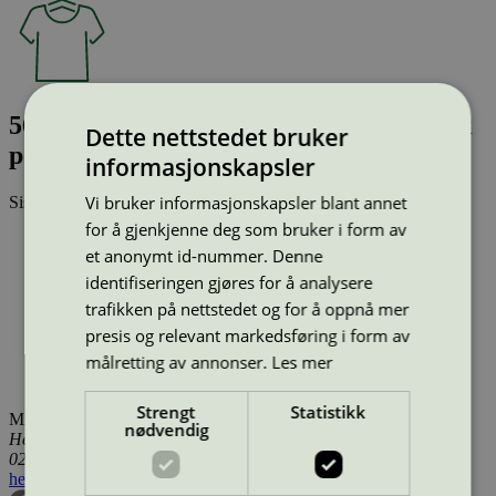
56857 100 Jeggings HP organic RP black
Dette nettstedet bruker
pop str
informasjonskapsler
Vi bruker informasjonskapsler blant annet
Sist oppdatert
17 des 2025
for å gjenkjenne deg som bruker i form av
Type:
Tekstilprodukt (EU Ecolabel)
et anonymt id-nummer. Denne
Lisensnummer:
NOR/016/005
Miljømerke:
EU Ecolabel
identifiseringen gjøres for å analysere
Lisensinnehaver:
Sanko Tekstil Isl. San. ve Tic. A.S. Isko
trafikken på nettstedet og for å oppnå mer
Subesi
presis og relevant markedsføring i form av
Lisensinnehaver nettside:
http://www.isko.com.tr/
målretting av annonser.
Les mer
Tilgjengelig i:
Norge, Sverige, Finland, Danmark, Utenfor
Norden
Strengt
Statistikk
Miljømerking Norge
nødvendig
Henrik Ibsens gate 20
0255 Oslo
hei@svanemerket.no
Tlf:
24 14 46 00
Org. nr: 971 279 362 MVA