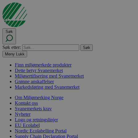
Søk
Søk etter:
Meny
Lukk
Finn miljømerkede produkter
Dette betyr Svanemerket
Miljøsertifisering med Svanemerket
Grønne anskaffelser
Markedsføring med Svanemerket
Om Miljømerking Norge
Kontakt oss
Svanemerkets krav
Nyheter
Logo og retningslinjer
EU Ecolabel
Nordic Ecolabelling Portal
Supply Chain Declaration Portal