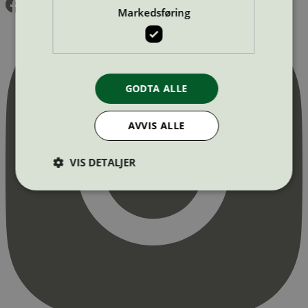
Markedsføring
GODTA ALLE
AVVIS ALLE
VIS DETALJER
Strengt nødvendig
Statistikk
Markedsføring
Strengt nødvendige informasjonskapsler tillater
kjernefunksjoner på nettstedet, som
brukerinnlogging og kontoadministrasjon.
Nettstedet kan ikke brukes riktig uten strengt
nødvendige informasjonskapsler.