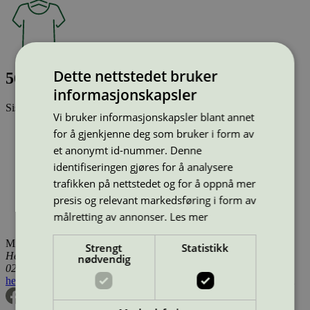
Dette nettstedet bruker
56876 Thorpe RNY white
informasjonskapsler
Sist oppdatert
17 des 2025
Vi bruker informasjonskapsler blant annet
Type:
Tekstilprodukt (EU Ecolabel)
for å gjenkjenne deg som bruker i form av
Lisensnummer:
NOR/016/005
et anonymt id-nummer. Denne
Miljømerke:
EU Ecolabel
identifiseringen gjøres for å analysere
Lisensinnehaver:
Sanko Tekstil Isl. San. ve Tic. A.S. Isko
Subesi
trafikken på nettstedet og for å oppnå mer
Lisensinnehaver nettside:
http://www.isko.com.tr/
presis og relevant markedsføring i form av
Tilgjengelig i:
Norge, Sverige, Finland, Danmark, Utenfor
målretting av annonser.
Les mer
Norden
Miljømerking Norge
Strengt
Statistikk
Henrik Ibsens gate 20
nødvendig
0255 Oslo
hei@svanemerket.no
Tlf:
24 14 46 00
Org. nr: 971 279 362 MVA