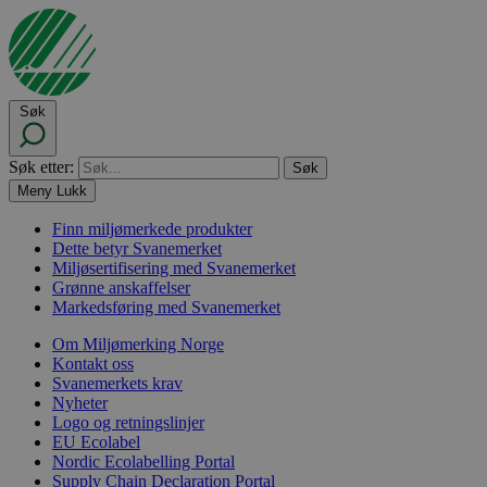
Søk
Søk etter:
Meny
Lukk
Finn miljømerkede produkter
Dette betyr Svanemerket
Miljøsertifisering med Svanemerket
Grønne anskaffelser
Markedsføring med Svanemerket
Om Miljømerking Norge
Kontakt oss
Svanemerkets krav
Nyheter
Logo og retningslinjer
EU Ecolabel
Nordic Ecolabelling Portal
Supply Chain Declaration Portal