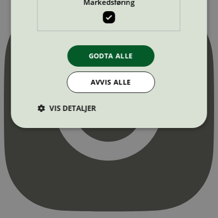
Markedsføring
GODTA ALLE
AVVIS ALLE
VIS DETALJER
Strengt nødvendig
Statistikk
Markedsføring
Strengt nødvendige informasjonskapsler tillater
kjernefunksjoner på nettstedet, som
brukerinnlogging og kontoadministrasjon.
Nettstedet kan ikke brukes riktig uten strengt
nødvendige informasjonskapsler.