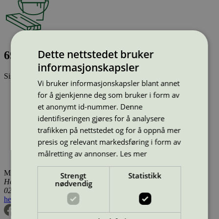
Dette nettstedet bruker
695 PU-Emaille 50, Vandig *** C, 2,7 l
informasjonskapsler
Sist oppdatert
20 jul 2026
Vi bruker informasjonskapsler blant annet
Type:
Innendørsmaling (EU ecolabel)
for å gjenkjenne deg som bruker i form av
Lisensnummer:
DK/044/002
et anonymt id-nummer. Denne
Miljømerke:
EU Ecolabel
identifiseringen gjøres for å analysere
Merkevare:
Beck & Jørgensen
Merkevare nettside:
http://www.bj.dk
trafikken på nettstedet og for å oppnå mer
Lisensinnehaver:
Beck & Jørgensen A/S
presis og relevant markedsføring i form av
Lisensinnehaver nettside:
http://www.bj.dk
målretting av annonser.
Les mer
Tilgjengelig i:
Danmark
Miljømerking Norge
Strengt
Statistikk
Henrik Ibsens gate 20
nødvendig
0255 Oslo
hei@svanemerket.no
Tlf:
24 14 46 00
Org. nr: 971 279 362 MVA