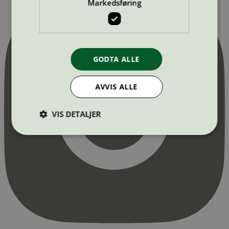
Markedsføring
GODTA ALLE
AVVIS ALLE
VIS DETALJER
Strengt nødvendig
Statistikk
Markedsføring
Strengt nødvendige informasjonskapsler tillater
kjernefunksjoner på nettstedet, som
brukerinnlogging og kontoadministrasjon.
Nettstedet kan ikke brukes riktig uten strengt
nødvendige informasjonskapsler.