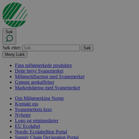
Søk
Søk etter:
Meny
Lukk
Finn miljømerkede produkter
Dette betyr Svanemerket
Miljøsertifisering med Svanemerket
Grønne anskaffelser
Markedsføring med Svanemerket
Om Miljømerking Norge
Kontakt oss
Svanemerkets krav
Nyheter
Logo og retningslinjer
EU Ecolabel
Nordic Ecolabelling Portal
Supply Chain Declaration Portal