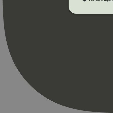
Strengt nødvendige i
Nettstedet kan ikke b
Navn
_hjAbsoluteSession
_hjFirstSeen
pageviewCount
nelapi-product-archi
nelapi-last-visited-