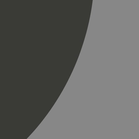
til å skille unike
r som en
spørsel på et
og kampanjedata for
ics. Den lagrer og
ukes til å telle og