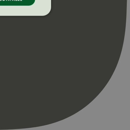
ontoadministrasjon.
re begynnelsen på
er. Den inneholder
re begynnelsen på
er. Den inneholder