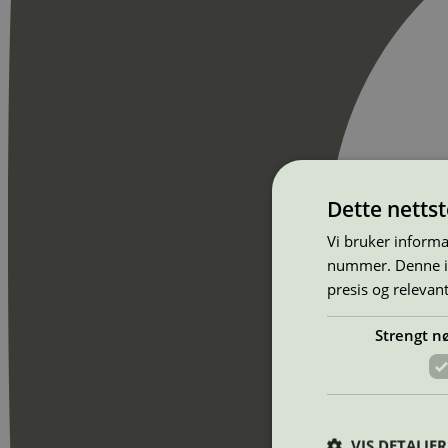
Dette netts
Vi bruker informa
nummer. Denne ide
presis og relevan
Strengt n
VIS DETALJER