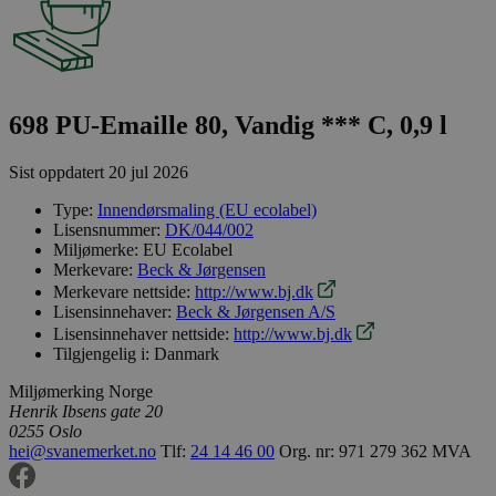
698 PU-Emaille 80, Vandig *** C, 0,9 l
Sist oppdatert
20 jul 2026
Type:
Innendørsmaling (EU ecolabel)
Lisensnummer:
DK/044/002
Miljømerke:
EU Ecolabel
Merkevare:
Beck & Jørgensen
Merkevare nettside:
http://www.bj.dk
Lisensinnehaver:
Beck & Jørgensen A/S
Lisensinnehaver nettside:
http://www.bj.dk
Tilgjengelig i:
Danmark
Miljømerking Norge
Henrik Ibsens gate 20
0255 Oslo
hei@svanemerket.no
Tlf:
24 14 46 00
Org. nr: 971 279 362 MVA