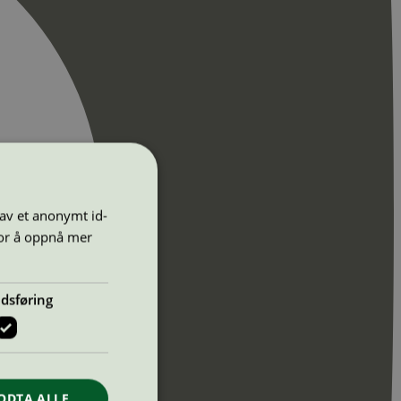
 av et anonymt id-
for å oppnå mer
dsføring
ODTA ALLE