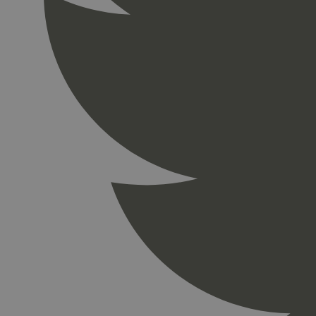
_gid
_ga_PHYYHD0E0G