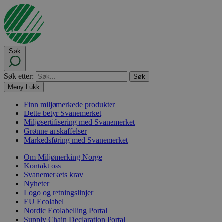
Søk
Søk etter:
Meny
Lukk
Finn miljømerkede produkter
Dette betyr Svanemerket
Miljøsertifisering med Svanemerket
Grønne anskaffelser
Markedsføring med Svanemerket
Om Miljømerking Norge
Kontakt oss
Svanemerkets krav
Nyheter
Logo og retningslinjer
EU Ecolabel
Nordic Ecolabelling Portal
Supply Chain Declaration Portal