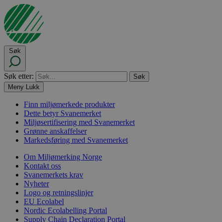
Søk
Søk etter:
Meny
Lukk
Finn miljømerkede produkter
Dette betyr Svanemerket
Miljøsertifisering med Svanemerket
Grønne anskaffelser
Markedsføring med Svanemerket
Om Miljømerking Norge
Kontakt oss
Svanemerkets krav
Nyheter
Logo og retningslinjer
EU Ecolabel
Nordic Ecolabelling Portal
Supply Chain Declaration Portal