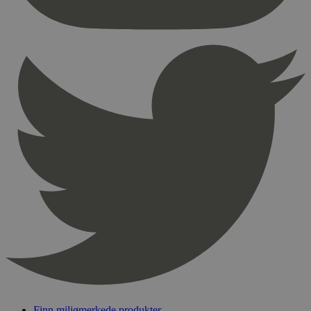
nødvendige informasjonskapsler.
Provider
/
Navn
Utløpsdato
Domene
_hjAbsoluteSessionInProgress
29
Hotjar Ltd
minutter
.svanemerket.no
54
sekunder
_hjFirstSeen
29
Hotjar Ltd
minutter
.svanemerket.no
54
sekunder
pageviewCount
.svanemerket.no
Sesjon
nelapi-product-archive-filters
svanemerket.no
4 dager 4
timer
nelapi-last-visited-category
svanemerket.no
4 dager 4
timer
Finn miljømerkede produkter