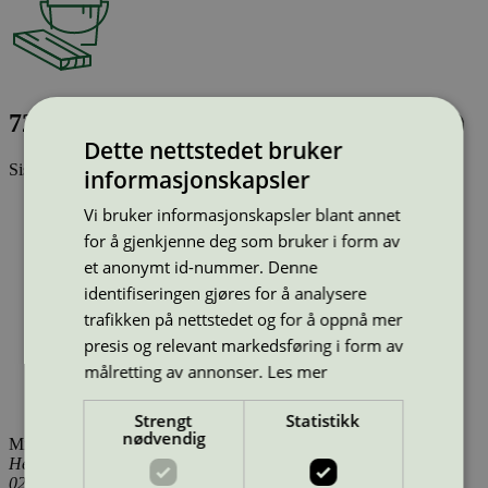
726 B&J Supergrund Hvid, 1 l (7261002)
Dette nettstedet bruker
Sist oppdatert
20 jul 2026
informasjonskapsler
Strekkode (GTIN):
Vi bruker informasjonskapsler blant annet
570607300165
for å gjenkjenne deg som bruker i form av
Vis alle GTIN
Vis færre GTIN
Type:
Innendørsmaling (EU ecolabel)
et anonymt id-nummer. Denne
Lisensnummer:
DK/044/002
identifiseringen gjøres for å analysere
Miljømerke:
EU Ecolabel
trafikken på nettstedet og for å oppnå mer
Merkevare:
Beck & Jørgensen
presis og relevant markedsføring i form av
Merkevare nettside:
http://www.bj.dk
Lisensinnehaver:
Beck & Jørgensen A/S
målretting av annonser.
Les mer
Lisensinnehaver nettside:
http://www.bj.dk
Tilgjengelig i:
Danmark
Strengt
Statistikk
nødvendig
Miljømerking Norge
Henrik Ibsens gate 20
0255 Oslo