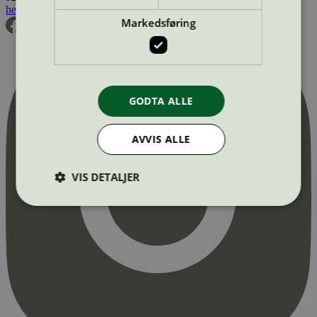
hei@svanemerket.no
Tlf:
24 14 46 00
Org. nr: 971 279 362 MVA
Markedsføring
GODTA ALLE
AVVIS ALLE
VIS DETALJER
Strengt nødvendig
Statistikk
Markedsføring
Strengt nødvendige informasjonskapsler tillater
kjernefunksjoner på nettstedet, som
brukerinnlogging og kontoadministrasjon.
Nettstedet kan ikke brukes riktig uten strengt