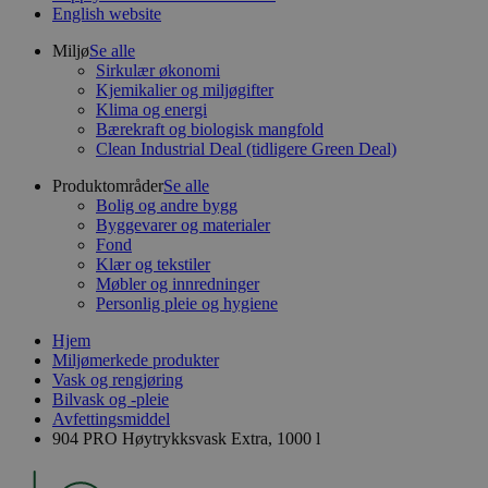
English website
Miljø
Se alle
Sirkulær økonomi
Kjemikalier og miljøgifter
Klima og energi
Bærekraft og biologisk mangfold
Clean Industrial Deal (tidligere Green Deal)
Produktområder
Se alle
Bolig og andre bygg
Byggevarer og materialer
Fond
Klær og tekstiler
Møbler og innredninger
Personlig pleie og hygiene
Hjem
Miljømerkede produkter
Vask og rengjøring
Bilvask og -pleie
Avfettingsmiddel
904 PRO Høytrykksvask Extra, 1000 l