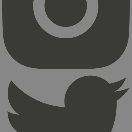
Markedsføring
Strengt nødvendige informasjonskapsler tillater
kjernefunksjoner på nettstedet, som
brukerinnlogging og kontoadministrasjon.
Nettstedet kan ikke brukes riktig uten strengt
nødvendige informasjonskapsler.
Provider
/
Navn
Utløpsdato
Domene
_hjAbsoluteSessionInProgress
29
Hotjar Ltd
minutter
.svanemerket.no
54
sekunder
_hjFirstSeen
29
Hotjar Ltd
minutter
.svanemerket.no
54
sekunder
pageviewCount
.svanemerket.no
Sesjon