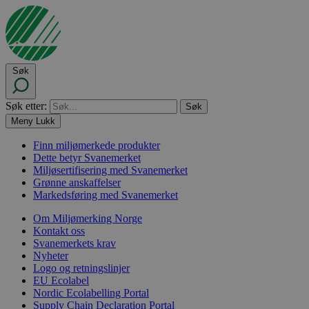
Søk
Søk etter:
Meny
Lukk
Finn miljømerkede produkter
Dette betyr Svanemerket
Miljøsertifisering med Svanemerket
Grønne anskaffelser
Markedsføring med Svanemerket
Om Miljømerking Norge
Kontakt oss
Svanemerkets krav
Nyheter
Logo og retningslinjer
EU Ecolabel
Nordic Ecolabelling Portal
Supply Chain Declaration Portal