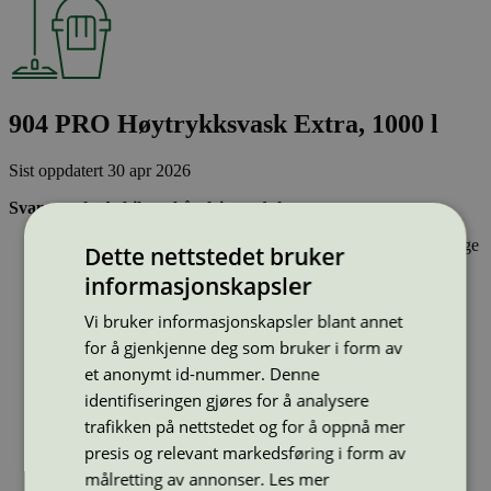
904 PRO Høytrykksvask Extra, 1000 l
Sist oppdatert
30 apr 2026
Svanemerkede bil- og båtpleieprodukter:
Inneholder stoffer som har gjennomgått Svanemerkets strenge
Dette nettstedet bruker
kjemikaliekontroll, som tar hensyn til både helse og miljø.
informasjonskapsler
Er effektive og gir ønsket resultat
Har emballasje som i design og materialer bidrar til en
Vi bruker informasjonskapsler blant annet
sirkulær økonomi
for å gjenkjenne deg som bruker i form av
Type:
Avfettingsmiddel
et anonymt id-nummer. Denne
Lisensnummer:
2013 0089
identifiseringen gjøres for å analysere
Miljømerke:
Svanemerket
trafikken på nettstedet og for å oppnå mer
Merkevare:
904 PRO
presis og relevant markedsføring i form av
Merkevare nettside:
https://www.autocare.no
Lisensinnehaver:
Wilhelmsen Chemicals AS
målretting av annonser.
Les mer