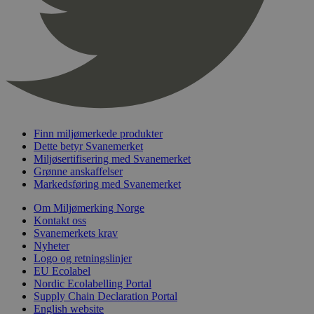
nelapi-product-archive-filters
svanemerket.no
4 dager 4
timer
nelapi-last-visited-category
svanemerket.no
4 dager 4
timer
wordpress_test_cookie
Sesjon
Automattic
Inc.
svanemerket.no
Finn miljømerkede produkter
_hjIncludedInPageviewSample
2 minutter
Hotjar Ltd
Dette betyr Svanemerket
svanemerket.no
Miljøsertifisering med Svanemerket
Grønne anskaffelser
Markedsføring med Svanemerket
Om Miljømerking Norge
Kontakt oss
Svanemerkets krav
Nyheter
Logo og retningslinjer
EU Ecolabel
Nordic Ecolabelling Portal
Provider
/
Navn
Utløpsdato
Beskrivelse
Supply Chain Declaration Portal
Domene
English website