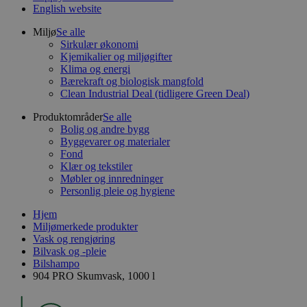
English website
Miljø
Se alle
Sirkulær økonomi
Kjemikalier og miljøgifter
Klima og energi
Bærekraft og biologisk mangfold
Clean Industrial Deal (tidligere Green Deal)
Produktområder
Se alle
Bolig og andre bygg
Byggevarer og materialer
Fond
Klær og tekstiler
Møbler og innredninger
Personlig pleie og hygiene
Hjem
Miljømerkede produkter
Vask og rengjøring
Bilvask og -pleie
Bilshampo
904 PRO Skumvask, 1000 l