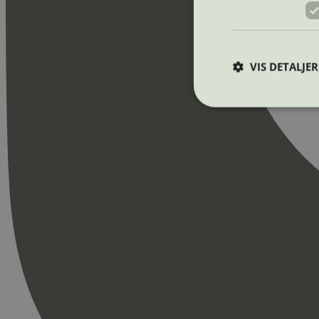
VIS DETALJER
Strengt nødvendige i
Nettstedet kan ikke b
Navn
_hjAbsoluteSession
_hjFirstSeen