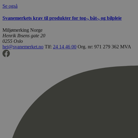
Se også
Svanemerkets krav til produkter for tog-, båt-, og bilpleie
Miljømerking Norge
Henrik Ibsens gate 20
0255 Oslo
hei@svanemerket.no
Tlf:
24 14 46 00
Org. nr: 971 279 362 MVA