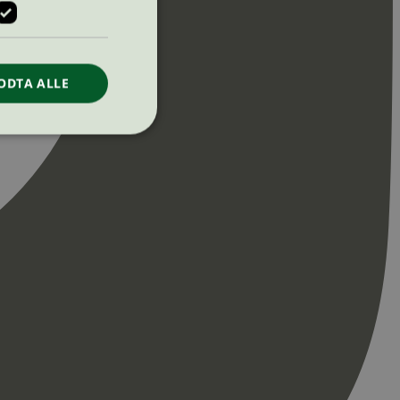
ODTA ALLE
ontoadministrasjon.
re begynnelsen på
er. Den inneholder
re begynnelsen på
er. Den inneholder