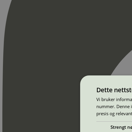
Dette netts
Vi bruker informa
nummer. Denne ide
presis og relevan
Strengt n