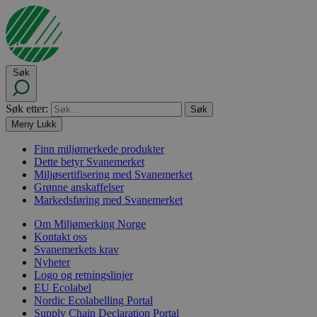
Søk
Søk etter:
Meny
Lukk
Finn miljømerkede produkter
Dette betyr Svanemerket
Miljøsertifisering med Svanemerket
Grønne anskaffelser
Markedsføring med Svanemerket
Om Miljømerking Norge
Kontakt oss
Svanemerkets krav
Nyheter
Logo og retningslinjer
EU Ecolabel
Nordic Ecolabelling Portal
Supply Chain Declaration Portal