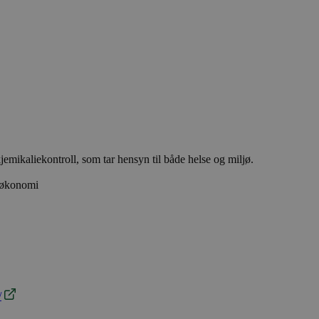
emikaliekontroll, som tar hensyn til både helse og miljø.
r økonomi
/