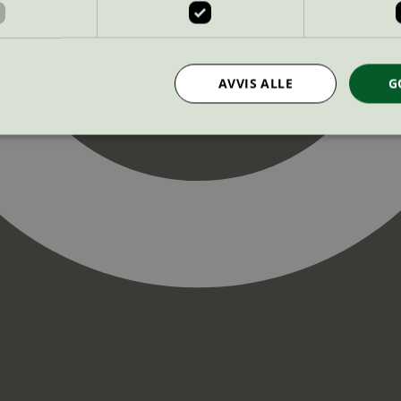
AVVIS ALLE
G
Strengt nødvendig
Statistikk
Markedsføring
nformasjonskapsler tillater kjernefunksjoner på nettstedet, som brukerinnlogging og k
rukes riktig uten strengt nødvendige informasjonskapsler.
Provider
/
Utløpsdato
Beskrivelse
Domene
InProgress
29
Cookien er satt slik at Hotjar kan spo
Hotjar Ltd
minutter
brukerens reise for et totalt antall økt
.svanemerket.no
54
ingen identifiserbar informasjon.
sekunder
29
Cookien er satt slik at Hotjar kan spo
Hotjar Ltd
minutter
brukerens reise for et totalt antall økt
.svanemerket.no
54
ingen identifiserbar informasjon.
sekunder