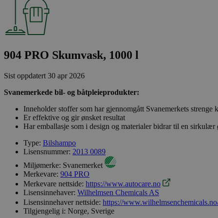
904 PRO Skumvask, 1000 l
Sist oppdatert
30 apr 2026
Svanemerkede bil- og båtpleieprodukter:
Inneholder stoffer som har gjennomgått Svanemerkets strenge kj
Er effektive og gir ønsket resultat
Har emballasje som i design og materialer bidrar til en sirkulæ
Type:
Bilshampo
Lisensnummer:
2013 0089
Miljømerke:
Svanemerket
Merkevare:
904 PRO
Merkevare nettside:
https://www.autocare.no
Lisensinnehaver:
Wilhelmsen Chemicals AS
Lisensinnehaver nettside:
https://www.wilhelmsenchemicals.no
Tilgjengelig i:
Norge, Sverige