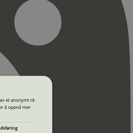
 av et anonymt id-
for å oppnå mer
dsføring