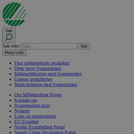
Søk
Søk etter:
Meny
Lukk
Finn miljømerkede produkter
Dette betyr Svanemerket
Miljøsertifisering med Svanemerket
Grønne anskaffelser
Markedsføring med Svanemerket
Om Miljømerking Norge
Kontakt oss
Svanemerkets krav
Nyheter
Logo og retningslinjer
EU Ecolabel
Nordic Ecolabelling Portal
Supply Chain Declaration Portal