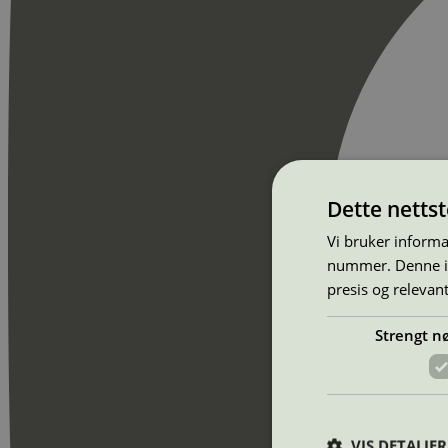
Dette netts
Vi bruker informa
nummer. Denne ide
presis og relevan
Strengt n
VIS DETALJER