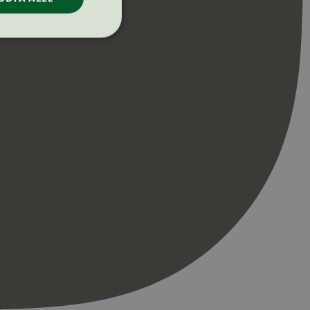
ontoadministrasjon.
re begynnelsen på
er. Den inneholder
re begynnelsen på
er. Den inneholder