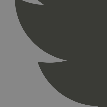
_gid
_ga_PHYYHD0E0G