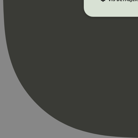
Strengt nødvendige i
Nettstedet kan ikke b
Navn
_hjAbsoluteSession
_hjFirstSeen
pageviewCount
nelapi-product-archi
nelapi-last-visited-