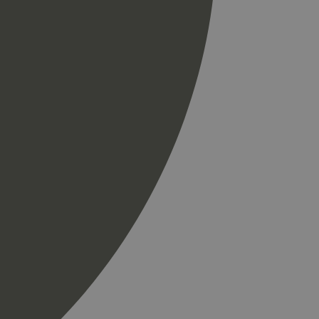
til å skille unike
r som en
spørsel på et
og kampanjedata for
ics. Den lagrer og
ukes til å telle og