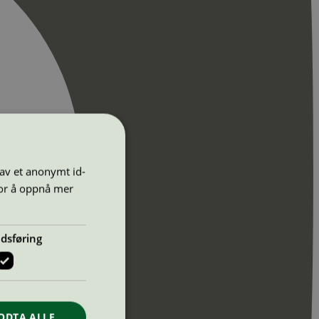
 av et anonymt id-
for å oppnå mer
dsføring
ODTA ALLE