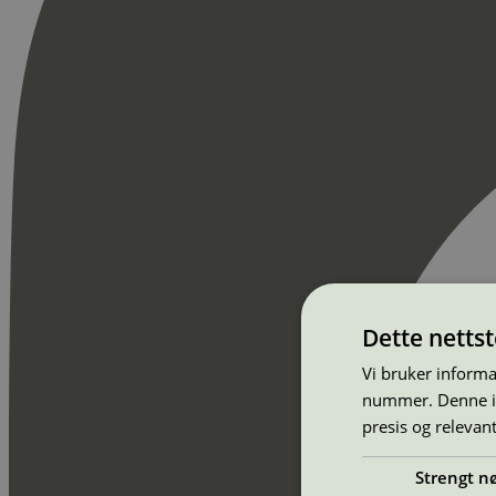
Dette netts
Vi bruker informa
nummer. Denne ide
presis og relevan
Strengt n