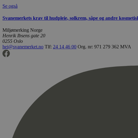
Se også
Svanemerkets krav til hudpleie, solkrem, såpe og andre kosmeti
Miljømerking Norge
Henrik Ibsens gate 20
0255 Oslo
hei@svanemerket.no
Tlf:
24 14 46 00
Org. nr: 971 279 362 MVA