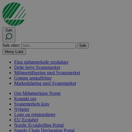
Søk
Søk etter:
Meny
Lukk
Finn miljømerkede produkter
Dette betyr Svanemerket
Miljøsertifisering med Svanemerket
Grønne anskaffelser
Markedsføring med Svanemerket
Om Miljømerking Norge
Kontakt oss
Svanemerkets krav
Nyheter
Logo og retningslinjer
EU Ecolabel
Nordic Ecolabelling Portal
Supply Chain Declaration Portal