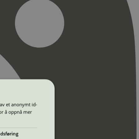
 av et anonymt id-
for å oppnå mer
dsføring