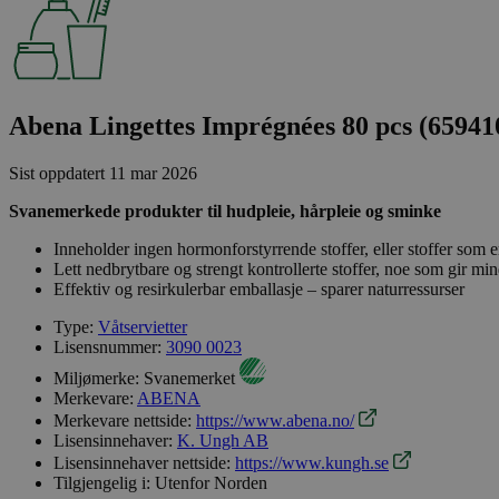
Abena Lingettes Imprégnées 80 pcs (65941
Sist oppdatert
11 mar 2026
Svanemerkede produkter til hudpleie, hårpleie og sminke
Inneholder ingen hormonforstyrrende stoffer, eller stoffer som er
Lett nedbrytbare og strengt kontrollerte stoffer, noe som gir min
Effektiv og resirkulerbar emballasje – sparer naturressurser
Type:
Våtservietter
Lisensnummer:
3090 0023
Miljømerke:
Svanemerket
Merkevare:
ABENA
Merkevare nettside:
https://www.abena.no/
Lisensinnehaver:
K. Ungh AB
Lisensinnehaver nettside:
https://www.kungh.se
Tilgjengelig i:
Utenfor Norden