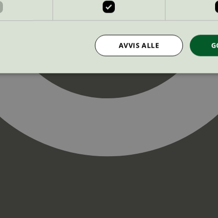
AVVIS ALLE
G
Strengt nødvendig
Statistikk
Markedsføring
nformasjonskapsler tillater kjernefunksjoner på nettstedet, som brukerinnlogging og k
rukes riktig uten strengt nødvendige informasjonskapsler.
Provider
/
Utløpsdato
Beskrivelse
Domene
InProgress
29
Cookien er satt slik at Hotjar kan spo
Hotjar Ltd
minutter
brukerens reise for et totalt antall økt
.svanemerket.no
54
ingen identifiserbar informasjon.
sekunder
29
Cookien er satt slik at Hotjar kan spo
Hotjar Ltd
minutter
brukerens reise for et totalt antall økt
.svanemerket.no
54
ingen identifiserbar informasjon.
sekunder