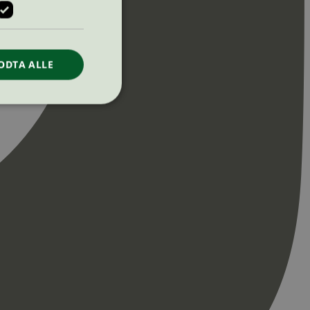
ODTA ALLE
ontoadministrasjon.
re begynnelsen på
er. Den inneholder
re begynnelsen på
er. Den inneholder