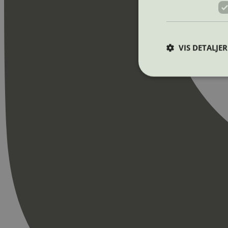
VIS DETALJER
Strengt nødvendige i
Nettstedet kan ikke b
Navn
_hjAbsoluteSession
_hjFirstSeen