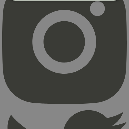
Strengt nødvendig
Statistikk
Markedsføring
Strengt nødvendige informasjonskapsler tillater
kjernefunksjoner på nettstedet, som
brukerinnlogging og kontoadministrasjon.
Nettstedet kan ikke brukes riktig uten strengt
nødvendige informasjonskapsler.
Provider
/
Navn
Utløpsdato
Domene
_hjAbsoluteSessionInProgress
29
Hotjar Ltd
minutter
.svanemerket.no
54
sekunder
_hjFirstSeen
29
Hotjar Ltd
minutter
.svanemerket.no
54
sekunder