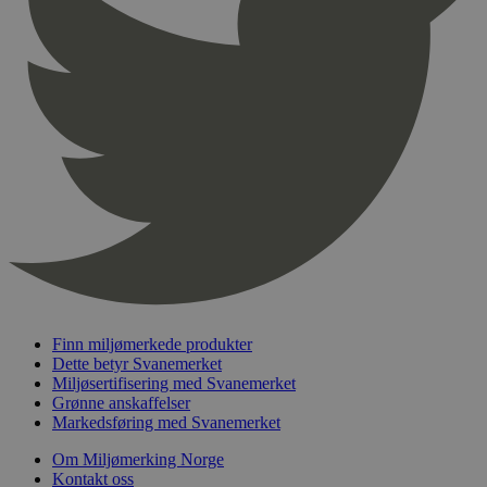
pageviewCount
.svanemerket.no
Sesjon
nelapi-product-archive-filters
svanemerket.no
4 dager 4
timer
nelapi-last-visited-category
svanemerket.no
4 dager 4
timer
wordpress_test_cookie
Sesjon
Automattic
Inc.
svanemerket.no
_hjIncludedInPageviewSample
2 minutter
Hotjar Ltd
svanemerket.no
Finn miljømerkede produkter
Dette betyr Svanemerket
Miljøsertifisering med Svanemerket
Grønne anskaffelser
Markedsføring med Svanemerket
Om Miljømerking Norge
Kontakt oss