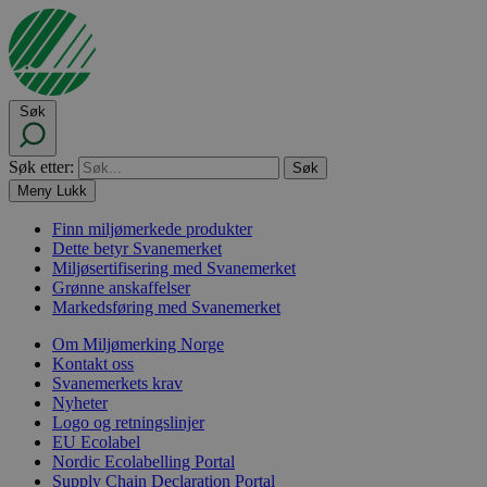
Søk
Søk etter:
Meny
Lukk
Finn miljømerkede produkter
Dette betyr Svanemerket
Miljøsertifisering med Svanemerket
Grønne anskaffelser
Markedsføring med Svanemerket
Om Miljømerking Norge
Kontakt oss
Svanemerkets krav
Nyheter
Logo og retningslinjer
EU Ecolabel
Nordic Ecolabelling Portal
Supply Chain Declaration Portal