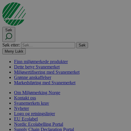
Søk
Søk etter:
Meny
Lukk
Finn miljømerkede produkter
Dette betyr Svanemerket
Miljøsertifisering med Svanemerket
Grønne anskaffelser
Markedsføring med Svanemerket
Om Miljømerking Norge
Kontakt oss
Svanemerkets krav
Nyheter
Logo og retningslinjer
EU Ecolabel
Nordic Ecolabelling Portal
Supply Chain Declaration Portal