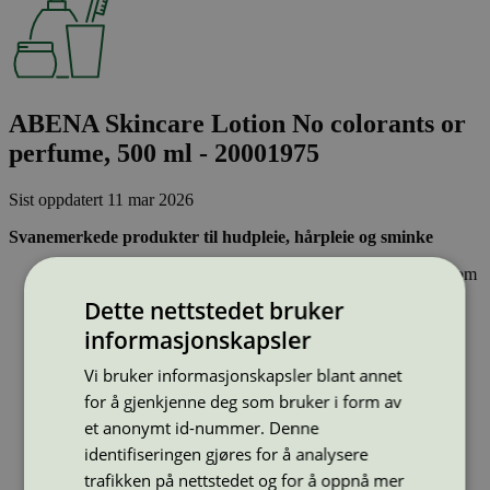
ABENA Skincare Lotion No colorants or
perfume, 500 ml - 20001975
Sist oppdatert
11 mar 2026
Svanemerkede produkter til hudpleie, hårpleie og sminke
Inneholder ingen hormonforstyrrende stoffer, eller stoffer som
er klassifisert som allergifremkallende.
Dette nettstedet bruker
Lett nedbrytbare og strengt kontrollerte stoffer, noe som gir
mindre forurensing av innsjøer, elver og hav.
informasjonskapsler
Effektiv og resirkulerbar emballasje – sparer naturressurser
Vi bruker informasjonskapsler blant annet
Strekkode (GTIN):
for å gjenkjenne deg som bruker i form av
5703538461941
et anonymt id-nummer. Denne
Vis alle GTIN
Vis færre GTIN
Type:
Lotion og hudpleie
identifiseringen gjøres for å analysere
Lisensnummer:
5090 0002
(
5090 0094
)
trafikken på nettstedet og for å oppnå mer