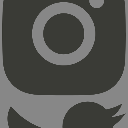
Strengt nødvendig
Statistikk
Markedsføring
Strengt nødvendige informasjonskapsler tillater
kjernefunksjoner på nettstedet, som
brukerinnlogging og kontoadministrasjon.
Nettstedet kan ikke brukes riktig uten strengt
nødvendige informasjonskapsler.
Provider
/
Navn
Utløpsdato
Domene
_hjAbsoluteSessionInProgress
29
Hotjar Ltd
minutter
.svanemerket.no
54
sekunder
_hjFirstSeen
29
Hotjar Ltd
minutter
.svanemerket.no
54
sekunder