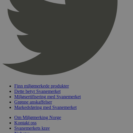
pageviewCount
.svanemerket.no
Sesjon
nelapi-product-archive-filters
svanemerket.no
4 dager 4
timer
nelapi-last-visited-category
svanemerket.no
4 dager 4
timer
wordpress_test_cookie
Sesjon
Automattic
Inc.
svanemerket.no
_hjIncludedInPageviewSample
2 minutter
Hotjar Ltd
svanemerket.no
Finn miljømerkede produkter
Dette betyr Svanemerket
Miljøsertifisering med Svanemerket
Grønne anskaffelser
Markedsføring med Svanemerket
Om Miljømerking Norge
Kontakt oss
Svanemerkets krav