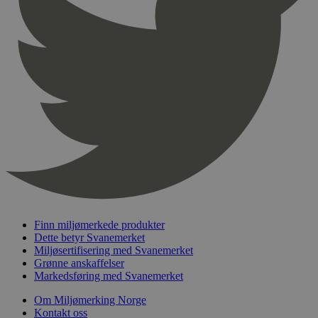
pageviewCount
.svanemerket.no
Sesjon
nelapi-product-archive-filters
svanemerket.no
4 dager 4
timer
nelapi-last-visited-category
svanemerket.no
4 dager 4
timer
wordpress_test_cookie
Sesjon
Automattic
Inc.
svanemerket.no
_hjIncludedInPageviewSample
2 minutter
Hotjar Ltd
svanemerket.no
Finn miljømerkede produkter
Dette betyr Svanemerket
Miljøsertifisering med Svanemerket
Grønne anskaffelser
Markedsføring med Svanemerket
Om Miljømerking Norge
Kontakt oss