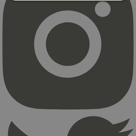
Strengt nødvendig
Statistikk
Markedsføring
Strengt nødvendige informasjonskapsler tillater
kjernefunksjoner på nettstedet, som
brukerinnlogging og kontoadministrasjon.
Nettstedet kan ikke brukes riktig uten strengt
nødvendige informasjonskapsler.
Provider
/
Navn
Utløpsdato
Domene
_hjAbsoluteSessionInProgress
29
Hotjar Ltd
minutter
.svanemerket.no
54
sekunder
_hjFirstSeen
29
Hotjar Ltd
minutter
.svanemerket.no
54
sekunder