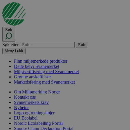
Søk
Søk etter:
Meny
Lukk
Finn miljømerkede produkter
Dette betyr Svanemerket
Miljøsertifisering med Svanemerket
Grønne anskaffelser
Markedsføring med Svanemerket
Om Miljømerking Norge
Kontakt oss
Svanemerkets krav
Nyheter
Logo og retningslinjer
EU Ecolabel
Nordic Ecolabelling Portal
Supply Chain Declaration Portal