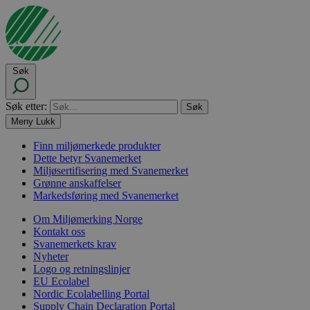
Søk
Søk etter:
Meny
Lukk
Finn miljømerkede produkter
Dette betyr Svanemerket
Miljøsertifisering med Svanemerket
Grønne anskaffelser
Markedsføring med Svanemerket
Om Miljømerking Norge
Kontakt oss
Svanemerkets krav
Nyheter
Logo og retningslinjer
EU Ecolabel
Nordic Ecolabelling Portal
Supply Chain Declaration Portal