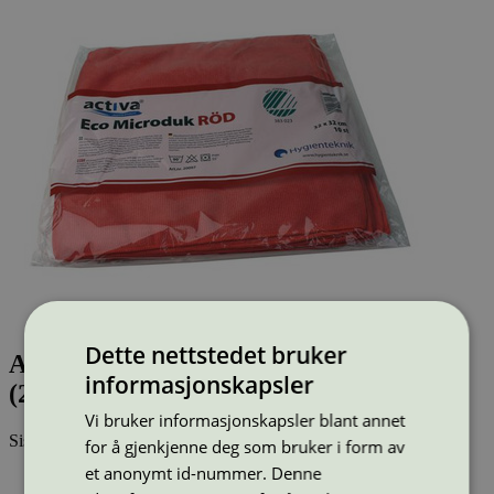
Dette nettstedet bruker
Activa Eco Microduk Röd, 32x32 cm
informasjonskapsler
(20097)
Vi bruker informasjonskapsler blant annet
Sist oppdatert
16 jul 2025
for å gjenkjenne deg som bruker i form av
et anonymt id-nummer. Denne
Strekkode (GTIN):