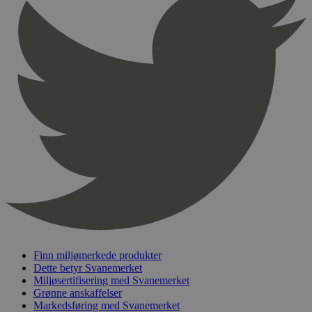
pageviewCount
.svanemerket.no
Sesjon
nelapi-product-archive-filters
svanemerket.no
4 dager 4
timer
nelapi-last-visited-category
svanemerket.no
4 dager 4
timer
wordpress_test_cookie
Sesjon
Automattic
Inc.
svanemerket.no
_hjIncludedInPageviewSample
2 minutter
Hotjar Ltd
svanemerket.no
Finn miljømerkede produkter
Dette betyr Svanemerket
Miljøsertifisering med Svanemerket
Grønne anskaffelser
Markedsføring med Svanemerket