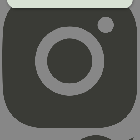
Strengt nødvendig
Statistikk
Markedsføring
Strengt nødvendige informasjonskapsler tillater
kjernefunksjoner på nettstedet, som
brukerinnlogging og kontoadministrasjon.
Nettstedet kan ikke brukes riktig uten strengt
nødvendige informasjonskapsler.
Provider
/
Navn
Utløpsdato
Domene
_hjAbsoluteSessionInProgress
29
Hotjar Ltd
minutter
.svanemerket.no
54
sekunder
_hjFirstSeen
29
Hotjar Ltd
minutter
.svanemerket.no
54
sekunder