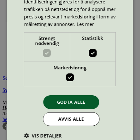
7330006200979
identifiseringen gjøres for å analysere
Vis alle GTIN
Vis færre GTIN
trafikken på nettstedet og for å oppnå mer
Type:
Mikrofiberklut
presis og relevant markedsføring i form av
Lisensnummer:
3083 0023
målretting av annonser.
Les mer
Miljømerke:
Svanemerket
Merkevare:
Activa
Strengt
Statistikk
Merkevare nettside:
http://www.activa-system.se/index.html
nødvendig
Lisensinnehaver:
Hygienteknik Sverige AB
Lisensinnehaver nettside:
http://www.hygienteknik.se
Tilgjengelig i:
Norge, Sverige, Finland, Danmark, Utenfor
Markedsføring
Norden
Se også
Svanemerkets krav til mikrofiberklut og -mopp
GODTA ALLE
Miljømerking Norge
Henrik Ibsens gate 20
0255 Oslo
AVVIS ALLE
hei@svanemerket.no
Tlf:
24 14 46 00
Org. nr: 971 279 362 MVA
VIS DETALJER