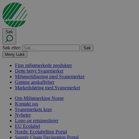
Søk
Søk etter:
Meny
Lukk
Finn miljømerkede produkter
Dette betyr Svanemerket
Miljøsertifisering med Svanemerket
Grønne anskaffelser
Markedsføring med Svanemerket
Om Miljømerking Norge
Kontakt oss
Svanemerkets krav
Nyheter
Logo og retningslinjer
EU Ecolabel
Nordic Ecolabelling Portal
Supply Chain Declaration Portal