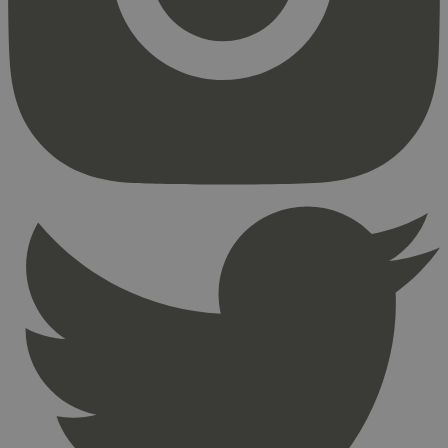
Strengt nødvendige informasjonskapsler tillater
kjernefunksjoner på nettstedet, som
brukerinnlogging og kontoadministrasjon.
Nettstedet kan ikke brukes riktig uten strengt
nødvendige informasjonskapsler.
Provider
/
Navn
Utløpsdato
Domene
_hjAbsoluteSessionInProgress
29
Hotjar Ltd
minutter
.svanemerket.no
54
sekunder
_hjFirstSeen
29
Hotjar Ltd
minutter
.svanemerket.no
54
sekunder
pageviewCount
.svanemerket.no
Sesjon
nelapi-product-archive-filters
svanemerket.no
4 dager 4