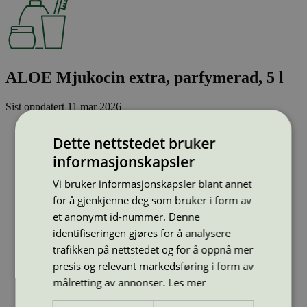
ALOE Mjukocin extra, parfymerad, 5 l
Sist oppdatert
11 mar 2026
Strekkode (GTIN):
Dette nettstedet bruker
7331244130769
Vis alle GTIN
Vis færre GTIN
informasjonskapsler
Type:
Håndrens
Lisensnummer:
3090 0309
Vi bruker informasjonskapsler blant annet
Miljømerke:
Svanemerket
for å gjenkjenne deg som bruker i form av
Merkevare:
ALOE Mjukocin extra
et anonymt id-nummer. Denne
Merkevare nettside:
https://pls.nu/?
identifiseringen gjøres for å analysere
s=MJUKOCIN+ALOE+EXTRA&search_id=3
trafikken på nettstedet og for å oppnå mer
Lisensinnehaver:
NSI Sweden AB
Lisensinnehaver nettside:
presis og relevant markedsføring i form av
https://www.nordicsurfaceinnovation.com/
målretting av annonser.
Les mer
Tilgjengelig i:
Norge, Sverige