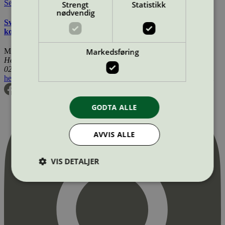
Se også
Strengt
Statistikk
nødvendig
Svanemerkets krav til hudpleie, solkrem, såpe og andre
kosmetiske produkter
Markedsføring
Miljømerking Norge
Henrik Ibsens gate 20
0255 Oslo
hei@svanemerket.no
Tlf:
24 14 46 00
Org. nr: 971 279 362 MVA
GODTA ALLE
AVVIS ALLE
VIS DETALJER
Strengt nødvendig
Statistikk
Markedsføring