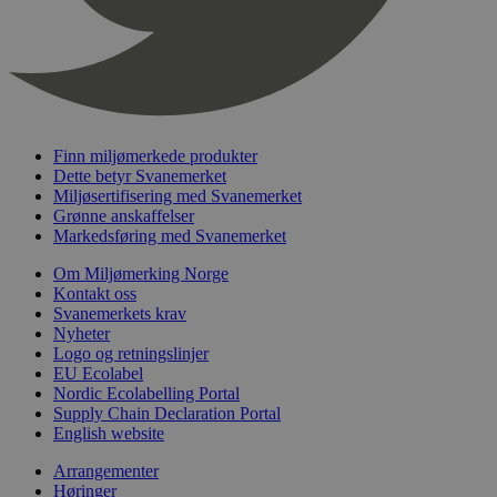
timer
nelapi-last-visited-category
svanemerket.no
4 dager 4
timer
wordpress_test_cookie
Sesjon
Automattic
Inc.
svanemerket.no
Finn miljømerkede produkter
Dette betyr Svanemerket
Miljøsertifisering med Svanemerket
_hjIncludedInPageviewSample
2 minutter
Hotjar Ltd
svanemerket.no
Grønne anskaffelser
Markedsføring med Svanemerket
Om Miljømerking Norge
Kontakt oss
Svanemerkets krav
Nyheter
Logo og retningslinjer
EU Ecolabel
Nordic Ecolabelling Portal
Supply Chain Declaration Portal
Provider
/
English website
Navn
Utløpsdato
Beskrivelse
Domene
Arrangementer
_gat_UA-
.svanemerket.no
54
Dette er en 
Provider
/
Navn
Utløpsdato
Beskrivels
33776333-1
sekunder
informasjons
Høringer
Domene