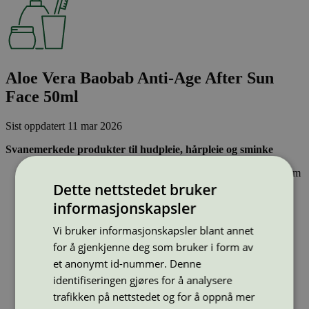
Aloe Vera Baobab Anti-Age After Sun
Face 50ml
Sist oppdatert
11 mar 2026
Svanemerkede produkter til hudpleie, hårpleie og sminke
Inneholder ingen hormonforstyrrende stoffer, eller stoffer som
er klassifisert som allergifremkallende.
Dette nettstedet bruker
Lett nedbrytbare og strengt kontrollerte stoffer, noe som gir
informasjonskapsler
mindre forurensing av innsjøer, elver og hav.
Effektiv og resirkulerbar emballasje – sparer naturressurser
Vi bruker informasjonskapsler blant annet
for å gjenkjenne deg som bruker i form av
Strekkode (GTIN):
5708751475003
et anonymt id-nummer. Denne
Vis alle GTIN
Vis færre GTIN
identifiseringen gjøres for å analysere
Type:
Solkrem og andre solprodukter
trafikken på nettstedet og for å oppnå mer
Lisensnummer:
5090 0002
(
5090 0028
)