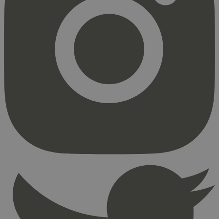
Strengt nødvendig
Statistikk
Markedsføring
Strengt nødvendige informasjonskapsler tillater
kjernefunksjoner på nettstedet, som
brukerinnlogging og kontoadministrasjon.
Nettstedet kan ikke brukes riktig uten strengt
nødvendige informasjonskapsler.
Provider
/
Navn
Utløpsdato
Domene
_hjAbsoluteSessionInProgress
29
Hotjar Ltd
minutter
.svanemerket.no
54
sekunder
_hjFirstSeen
29
Hotjar Ltd
minutter
.svanemerket.no
54
sekunder