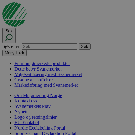
Søk
Søk etter:
Meny
Lukk
Finn miljømerkede produkter
Dette betyr Svanemerket
Miljøsertifisering med Svanemerket
Grønne anskaffelser
Markedsføring med Svanemerket
Om Miljømerking Norge
Kontakt oss
Svanemerkets krav
Nyheter
Logo og retningslinjer
EU Ecolabel
Nordic Ecolabelling Portal
Supply Chain Declaration Portal