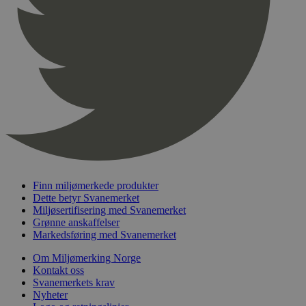
pageviewCount
.svanemerket.no
Sesjon
nelapi-product-archive-filters
svanemerket.no
4 dager 4
timer
nelapi-last-visited-category
svanemerket.no
4 dager 4
timer
wordpress_test_cookie
Sesjon
Automattic
Inc.
svanemerket.no
_hjIncludedInPageviewSample
2 minutter
Hotjar Ltd
svanemerket.no
Finn miljømerkede produkter
Dette betyr Svanemerket
Miljøsertifisering med Svanemerket
Grønne anskaffelser
Markedsføring med Svanemerket
Om Miljømerking Norge
Kontakt oss
Svanemerkets krav
Nyheter