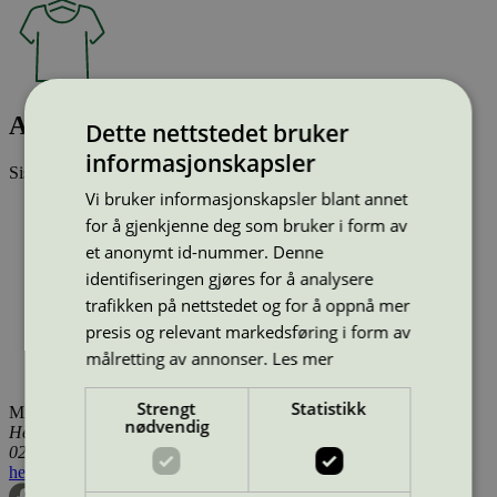
Ame
Dette nettstedet bruker
informasjonskapsler
Sist oppdatert
17 des 2025
Vi bruker informasjonskapsler blant annet
Type:
Tekstilprodukt (EU Ecolabel)
for å gjenkjenne deg som bruker i form av
Lisensnummer:
DK/016/024
(
DK/016/089
)
Miljømerke:
EU Ecolabel
et anonymt id-nummer. Denne
Merkevare:
Kvadrat
identifiseringen gjøres for å analysere
Merkevare nettside:
https://www.kvadrat.dk
trafikken på nettstedet og for å oppnå mer
Lisensinnehaver:
Kvadrat A/S
presis og relevant markedsføring i form av
Lisensinnehaver nettside:
http://www.kvadrat.dk
Tilgjengelig i:
Island, Norge, Sverige, Finland, Danmark,
målretting av annonser.
Les mer
Utenfor Norden
Strengt
Statistikk
Miljømerking Norge
nødvendig
Henrik Ibsens gate 20
0255 Oslo
hei@svanemerket.no
Tlf:
24 14 46 00
Org. nr: 971 279 362 MVA