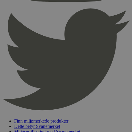
Provider
/
Navn
Utløpsdato
Domene
_hjAbsoluteSessionInProgress
29
Hotjar Ltd
minutter
.svanemerket.no
54
sekunder
_hjFirstSeen
29
Hotjar Ltd
minutter
.svanemerket.no
54
sekunder
pageviewCount
.svanemerket.no
Sesjon
nelapi-product-archive-filters
svanemerket.no
4 dager 4
timer
nelapi-last-visited-category
svanemerket.no
4 dager 4
Finn miljømerkede produkter
timer
Dette betyr Svanemerket
wordpress_test_cookie
Sesjon
Automattic
Miljøsertifisering med Svanemerket