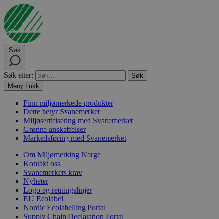
Søk
Søk etter:
Meny
Lukk
Finn miljømerkede produkter
Dette betyr Svanemerket
Miljøsertifisering med Svanemerket
Grønne anskaffelser
Markedsføring med Svanemerket
Om Miljømerking Norge
Kontakt oss
Svanemerkets krav
Nyheter
Logo og retningslinjer
EU Ecolabel
Nordic Ecolabelling Portal
Supply Chain Declaration Portal