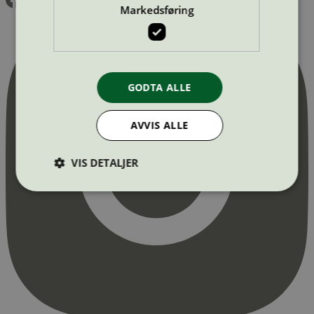
Markedsføring
GODTA ALLE
AVVIS ALLE
VIS DETALJER
Strengt nødvendig
Statistikk
Markedsføring
Strengt nødvendige informasjonskapsler tillater
kjernefunksjoner på nettstedet, som
brukerinnlogging og kontoadministrasjon.
Nettstedet kan ikke brukes riktig uten strengt
nødvendige informasjonskapsler.