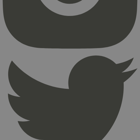
Strengt nødvendige informasjonskapsler tillater
kjernefunksjoner på nettstedet, som
brukerinnlogging og kontoadministrasjon.
Nettstedet kan ikke brukes riktig uten strengt
nødvendige informasjonskapsler.
Provider
/
Navn
Utløpsdato
Domene
_hjAbsoluteSessionInProgress
29
Hotjar Ltd
minutter
.svanemerket.no
54
sekunder
_hjFirstSeen
29
Hotjar Ltd
minutter
.svanemerket.no
54
sekunder
pageviewCount
.svanemerket.no
Sesjon
nelapi-product-archive-filters
svanemerket.no
4 dager 4
timer