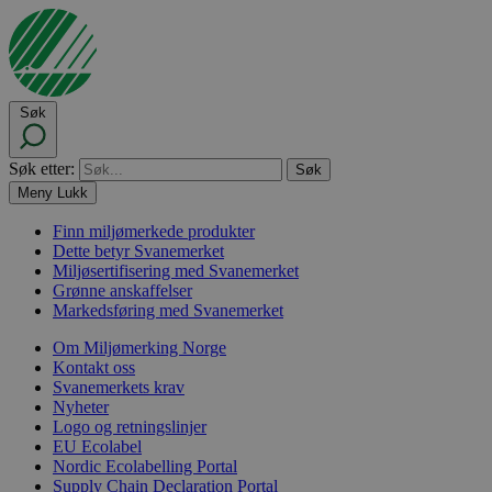
Søk
Søk etter:
Meny
Lukk
Finn miljømerkede produkter
Dette betyr Svanemerket
Miljøsertifisering med Svanemerket
Grønne anskaffelser
Markedsføring med Svanemerket
Om Miljømerking Norge
Kontakt oss
Svanemerkets krav
Nyheter
Logo og retningslinjer
EU Ecolabel
Nordic Ecolabelling Portal
Supply Chain Declaration Portal