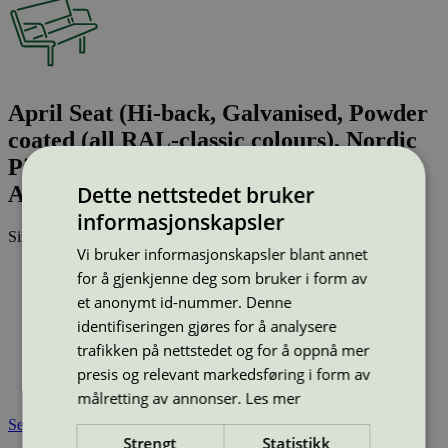
April Seat (Hi-back, Galvanised, Powder
coated (all RAL-classic colours), Nordic
Pine, Oiled oak, Oiled ash, Kebony,
Dette nettstedet bruker
Accoya)
informasjonskapsler
Sist oppdatert
25 jun 2026
Vi bruker informasjonskapsler blant annet
Type:
Utesofa
for å gjenkjenne deg som bruker i form av
Lisensnummer:
2073 0007
et anonymt id-nummer. Denne
Miljømerke:
Svanemerket
identifiseringen gjøres for å analysere
Merkevare:
Vestre
trafikken på nettstedet og for å oppnå mer
Lisensinnehaver:
Vestre AS
presis og relevant markedsføring i form av
Lisensinnehaver nettside:
http://www.vestre.com
Tilgjengelig i:
Island, Norge, Sverige, Finland, Danmark
målretting av annonser.
Les mer
Se også
Strengt
Statistikk