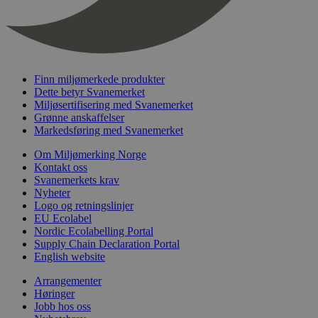
nelapi-last-visited-category
svanemerket.no
4 dager 4
timer
wordpress_test_cookie
Sesjon
Automattic
Inc.
svanemerket.no
Finn miljømerkede produkter
Dette betyr Svanemerket
Miljøsertifisering med Svanemerket
_hjIncludedInPageviewSample
2 minutter
Grønne anskaffelser
Hotjar Ltd
svanemerket.no
Markedsføring med Svanemerket
Om Miljømerking Norge
Kontakt oss
Svanemerkets krav
Nyheter
Logo og retningslinjer
EU Ecolabel
Nordic Ecolabelling Portal
Supply Chain Declaration Portal
English website
Provider
/
Navn
Utløpsdato
Beskrivelse
Domene
Arrangementer
Høringer
_gat_UA-
.svanemerket.no
54
Dette er en 
Provider
/
Navn
Utløpsdato
Beskrivels
33776333-1
sekunder
informasjons
Jobb hos oss
Domene
Google Analyt