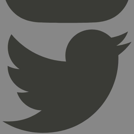
Nettstedet kan ikke brukes riktig uten strengt
nødvendige informasjonskapsler.
Provider
/
Navn
Utløpsdato
Domene
_hjAbsoluteSessionInProgress
29
Hotjar Ltd
minutter
.svanemerket.no
54
sekunder
_hjFirstSeen
29
Hotjar Ltd
minutter
.svanemerket.no
54
sekunder
pageviewCount
.svanemerket.no
Sesjon
nelapi-product-archive-filters
svanemerket.no
4 dager 4
timer
nelapi-last-visited-category
svanemerket.no
4 dager 4
timer