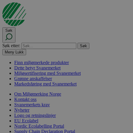
Søk
Søk etter:
Meny
Lukk
Finn miljømerkede produkter
Dette betyr Svanemerket
Miljøsertifisering med Svanemerket
Grønne anskaffelser
Markedsføring med Svanemerket
Om Miljømerking Norge
Kontakt oss
Svanemerkets krav
Nyheter
Logo og retningslinjer
EU Ecolabel
Nordic Ecolabelling Portal
Supply Chain Declaration Portal