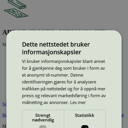
ARBOR SPONPL GULV 2420 STD
Dette nettstedet bruker
Sist oppdatert
24 jun 2026
informasjonskapsler
Type:
Sponplate
Lisensnummer:
2010 0004
Vi bruker informasjonskapsler blant annet
Miljømerke:
Svanemerket
for å gjenkjenne deg som bruker i form av
Merkevare:
Arbor
et anonymt id-nummer. Denne
Merkevare nettside:
http://www.arbor.no
identifiseringen gjøres for å analysere
Lisensinnehaver:
Arbor AS
trafikken på nettstedet og for å oppnå mer
Lisensinnehaver nettside:
http://www.arbor.no
Tilgjengelig i:
Norge, Sverige
presis og relevant markedsføring i form av
målretting av annonser.
Les mer
Se også
Strengt
Statistikk
Svanemerkets krav til innvendig panel, lister og bygningsplater
nødvendig
Miljømerking Norge