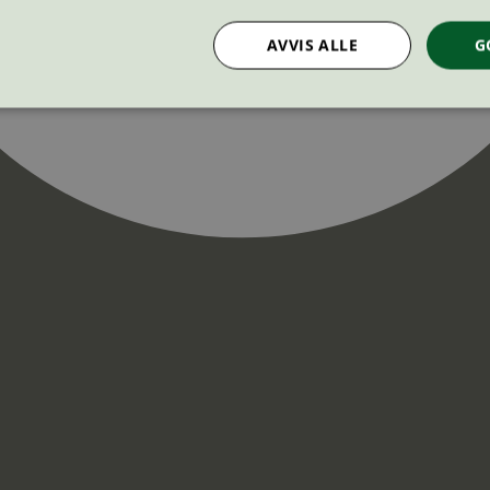
AVVIS ALLE
G
Strengt nødvendig
Statistikk
Markedsføring
nformasjonskapsler tillater kjernefunksjoner på nettstedet, som brukerinnlogging og k
rukes riktig uten strengt nødvendige informasjonskapsler.
Provider
/
Utløpsdato
Beskrivelse
Domene
InProgress
29
Cookien er satt slik at Hotjar kan spo
Hotjar Ltd
minutter
brukerens reise for et totalt antall økt
.svanemerket.no
54
ingen identifiserbar informasjon.
sekunder
29
Cookien er satt slik at Hotjar kan spo
Hotjar Ltd
minutter
brukerens reise for et totalt antall økt
.svanemerket.no
54
ingen identifiserbar informasjon.
sekunder
.svanemerket.no
Sesjon
ve-filters
svanemerket.no
4 dager 4