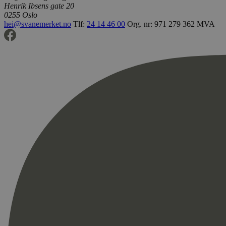
Henrik Ibsens gate 20
0255 Oslo
hei@svanemerket.no
Tlf:
24 14 46 00
Org. nr: 971 279 362 MVA