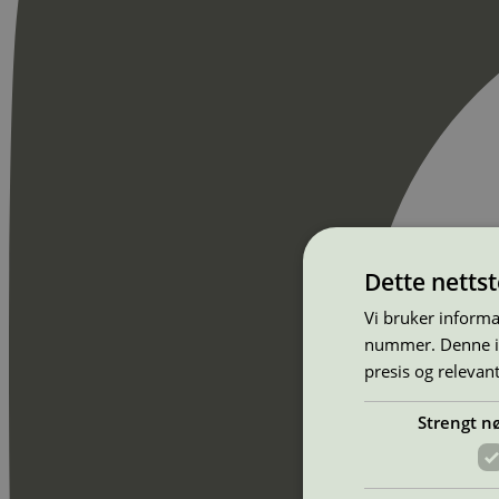
Dette netts
Vi bruker informa
nummer. Denne ide
presis og relevan
Strengt n