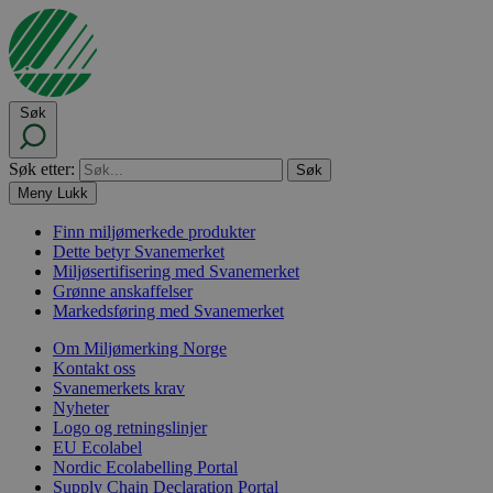
Søk
Søk etter:
Meny
Lukk
Finn miljømerkede produkter
Dette betyr Svanemerket
Miljøsertifisering med Svanemerket
Grønne anskaffelser
Markedsføring med Svanemerket
Om Miljømerking Norge
Kontakt oss
Svanemerkets krav
Nyheter
Logo og retningslinjer
EU Ecolabel
Nordic Ecolabelling Portal
Supply Chain Declaration Portal