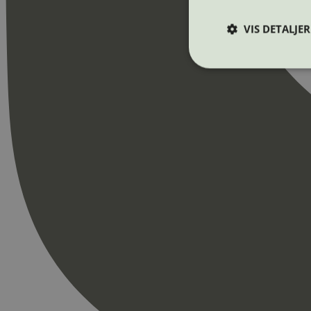
VIS DETALJER
Strengt nødvendige i
Nettstedet kan ikke b
Navn
_hjAbsoluteSession
_hjFirstSeen
pageviewCount
nelapi-product-archi