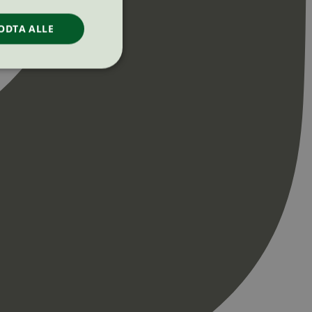
ODTA ALLE
ontoadministrasjon.
re begynnelsen på
er. Den inneholder
re begynnelsen på
er. Den inneholder