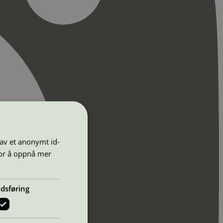
 av et anonymt id-
for å oppnå mer
dsføring