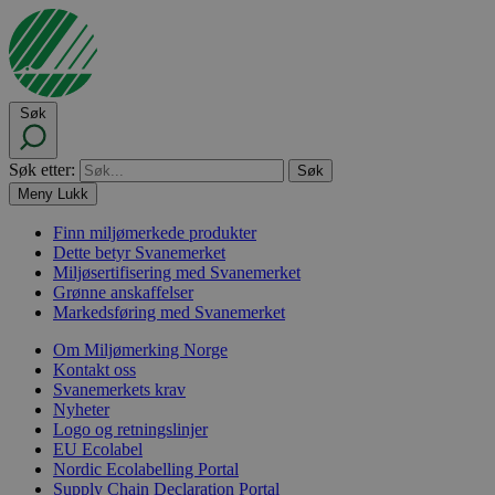
Søk
Søk etter:
Meny
Lukk
Finn miljømerkede produkter
Dette betyr Svanemerket
Miljøsertifisering med Svanemerket
Grønne anskaffelser
Markedsføring med Svanemerket
Om Miljømerking Norge
Kontakt oss
Svanemerkets krav
Nyheter
Logo og retningslinjer
EU Ecolabel
Nordic Ecolabelling Portal
Supply Chain Declaration Portal