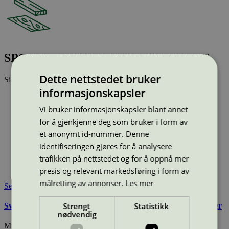
SPONPL GLV STD 19X620X2420 FLY
Dette nettstedet bruker
Sist oppdatert
24 jun 2026
informasjonskapsler
Type:
Sponplate
Lisensnummer:
2010 0004
Vi bruker informasjonskapsler blant annet
Miljømerke:
Svanemerket
for å gjenkjenne deg som bruker i form av
Merkevare:
Arbor
et anonymt id-nummer. Denne
Merkevare nettside:
http://www.arbor.no
identifiseringen gjøres for å analysere
Lisensinnehaver:
Arbor AS
trafikken på nettstedet og for å oppnå mer
Lisensinnehaver nettside:
http://www.arbor.no
Tilgjengelig i:
Norge, Sverige
presis og relevant markedsføring i form av
målretting av annonser.
Les mer
Se også
Strengt
Statistikk
Svanemerkets krav til innvendig panel, lister og bygningsplater
nødvendig
Miljømerking Norge