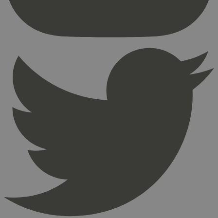
Nettstedet kan ikke brukes riktig uten strengt
nødvendige informasjonskapsler.
Provider
/
Navn
Utløpsdato
Domene
_hjAbsoluteSessionInProgress
29
Hotjar Ltd
minutter
.svanemerket.no
54
sekunder
_hjFirstSeen
29
Hotjar Ltd
minutter
.svanemerket.no
54
sekunder
pageviewCount
.svanemerket.no
Sesjon
nelapi-product-archive-filters
svanemerket.no
4 dager 4
timer
nelapi-last-visited-category
svanemerket.no
4 dager 4
timer