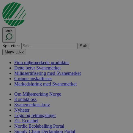
Søk
Søk etter:
Meny
Lukk
Finn miljømerkede produkter
Dette betyr Svanemerket
Miljøsertifisering med Svanemerket
Grønne anskaffelser
Markedsføring med Svanemerket
Om Miljømerking Norge
Kontakt oss
Svanemerkets krav
Nyheter
Logo og retningslinjer
EU Ecolabel
Nordic Ecolabelling Portal
Supply Chain Declaration Portal